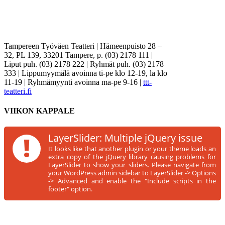
Tampereen Työväen Teatteri | Hämeenpuisto 28 –
32, PL 139, 33201 Tampere, p. (03) 2178 111 |
Liput puh. (03) 2178 222 | Ryhmät puh. (03) 2178
333 | Lippumyymälä avoinna ti-pe klo 12-19, la klo
11-19 | Ryhmämyynti avoinna ma-pe 9-16 |
ttt-
teatteri.fi
VIIKON KAPPALE
!
LayerSlider: Multiple jQuery issue
It looks like that another plugin or your theme loads an
extra copy of the jQuery library causing problems for
LayerSlider to show your sliders. Please navigate from
your WordPress admin sidebar to LayerSlider -> Options
-> Advanced and enable the "Include scripts in the
footer" option.