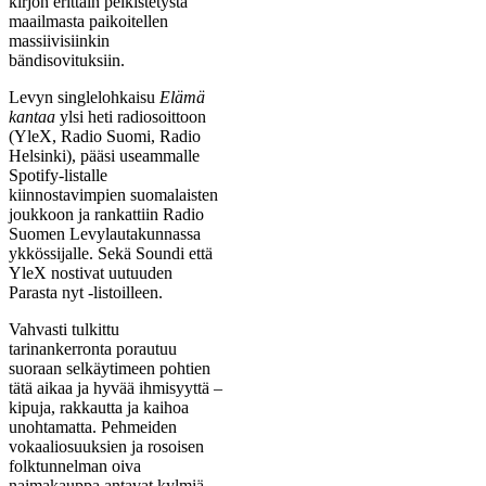
kirjon erittäin pelkistetystä
maailmasta paikoitellen
massiivisiinkin
bändisovituksiin.
Levyn singlelohkaisu
Elämä
kantaa
ylsi heti radiosoittoon
(YleX, Radio Suomi, Radio
Helsinki), pääsi useammalle
Spotify-listalle
kiinnostavimpien suomalaisten
joukkoon ja rankattiin Radio
Suomen Levylautakunnassa
ykkössijalle. Sekä Soundi että
YleX nostivat uutuuden
Parasta nyt -listoilleen.
Vahvasti tulkittu
tarinankerronta porautuu
suoraan selkäytimeen pohtien
tätä aikaa ja hyvää ihmisyyttä –
kipuja, rakkautta ja kaihoa
unohtamatta. Pehmeiden
vokaaliosuuksien ja rosoisen
folktunnelman oiva
naimakauppa antavat kylmiä