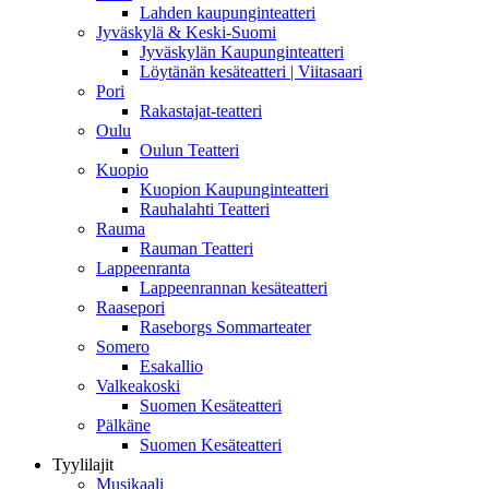
Lahden kaupunginteatteri
Jyväskylä & Keski-Suomi
Jyväskylän Kaupunginteatteri
Löytänän kesäteatteri | Viitasaari
Pori
Rakastajat-teatteri
Oulu
Oulun Teatteri
Kuopio
Kuopion Kaupunginteatteri
Rauhalahti Teatteri
Rauma
Rauman Teatteri
Lappeenranta
Lappeenrannan kesäteatteri
Raasepori
Raseborgs Sommarteater
Somero
Esakallio
Valkeakoski
Suomen Kesäteatteri
Pälkäne
Suomen Kesäteatteri
Tyylilajit
Musikaali