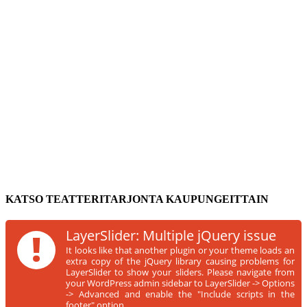
KATSO TEATTERITARJONTA KAUPUNGEITTAIN
!
LayerSlider: Multiple jQuery issue
It looks like that another plugin or your theme loads an
extra copy of the jQuery library causing problems for
LayerSlider to show your sliders. Please navigate from
your WordPress admin sidebar to LayerSlider -> Options
-> Advanced and enable the "Include scripts in the
footer" option.