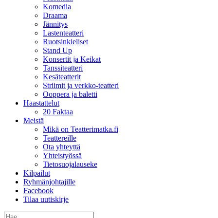
Komedia
Draama
Jännitys
Lastenteatteri
Ruotsinkieliset
Stand Up
Konsertit ja Keikat
Tanssiteatteri
Kesäteatterit
Striimit ja verkko-teatteri
Ooppera ja baletti
Haastattelut
20 Faktaa
Meistä
Mikä on Teatterimatka.fi
Teattereille
Ota yhteyttä
Yhteistyössä
Tietosuojalauseke
Kilpailut
Ryhmänjohtajille
Facebook
Tilaa uutiskirje
Etsi