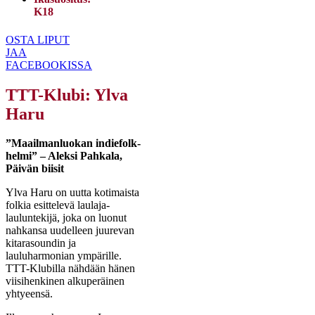
K18
OSTA LIPUT
JAA
FACEBOOKISSA
TTT-Klubi: Ylva
Haru
”Maailmanluokan indiefolk-
helmi” – Aleksi Pahkala,
Päivän biisit
Ylva Haru on uutta kotimaista
folkia esittelevä laulaja-
lauluntekijä, joka on luonut
nahkansa uudelleen juurevan
kitarasoundin ja
lauluharmonian ympärille.
TTT-Klubilla nähdään hänen
viisihenkinen alkuperäinen
yhtyeensä.