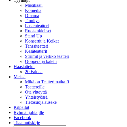
Tyylilajit
Musikaali
Komedia
Draama
Jännitys
Lastenteatteri
Ruotsinkieliset
Stand Up
Konsertit ja Keikat
Tanssiteatteri
Kesäteatterit
Striimit ja verkko-teatteri
Ooppera ja baletti
Haastattelut
20 Faktaa
Meistä
Mikä on Teatterimatka.fi
Teattereille
Ota yhteyttä
Yhteistyössä
Tietosuojalauseke
Kilpailut
Ryhmänjohtajille
Facebook
Tilaa uutiskirje