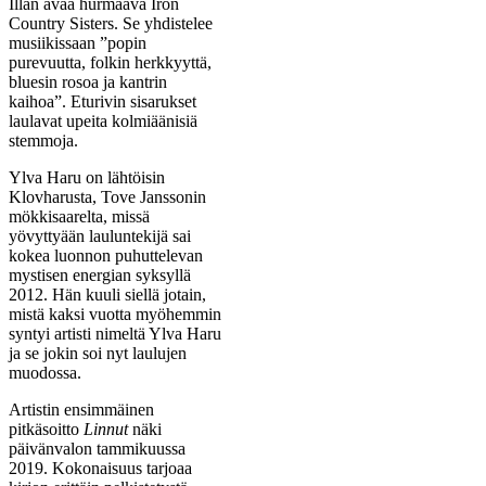
Illan avaa hurmaava Iron
Country Sisters. Se yhdistelee
musiikissaan ”popin
purevuutta, folkin herkkyyttä,
bluesin rosoa ja kantrin
kaihoa”. Eturivin sisarukset
laulavat upeita kolmiäänisiä
stemmoja.
Ylva Haru on lähtöisin
Klovharusta, Tove Janssonin
mökkisaarelta, missä
yövyttyään lauluntekijä sai
kokea luonnon puhuttelevan
mystisen energian syksyllä
2012. Hän kuuli siellä jotain,
mistä kaksi vuotta myöhemmin
syntyi artisti nimeltä Ylva Haru
ja se jokin soi nyt laulujen
muodossa.
Artistin ensimmäinen
pitkäsoitto
Linnut
näki
päivänvalon tammikuussa
2019. Kokonaisuus tarjoaa