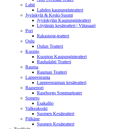
Lahti
Lahden kaupunginteatteri
Jyväskylä & Keski-Suomi
Jyväskylän Kaupunginteatteri
Löytänän kesäteatteri | Viitasaari
Pori
Rakastajat-teatteri
Oulu
Oulun Teatteri
Kuopio
Kuopion Kaupunginteatteri
Rauhalahti Teatteri
Rauma
Rauman Teatteri
Lappeenranta
Lappeenrannan kesäteatteri
Raasepori
Raseborgs Sommarteater
Somero
Esakallio
Valkeakoski
Suomen Kesäteatteri
Pälkäne
Suomen Kesäteatteri