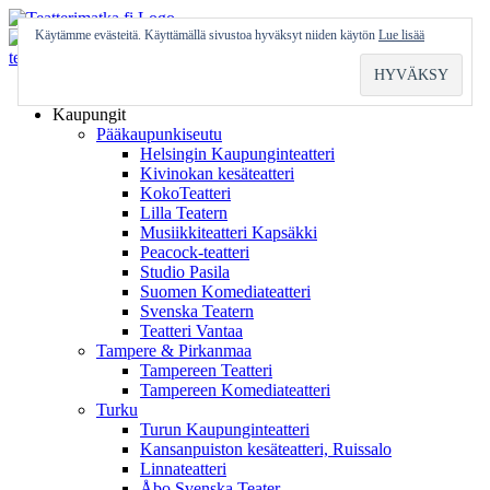
Skip
to
Käytämme evästeitä. Käyttämällä sivustoa hyväksyt niiden käytön
Lue lisää
content
Etusivu
Kaupungit
Pääkaupunkiseutu
Helsingin Kaupunginteatteri
Kivinokan kesäteatteri
KokoTeatteri
Lilla Teatern
Musiikkiteatteri Kapsäkki
Peacock-teatteri
Studio Pasila
Suomen Komediateatteri
Svenska Teatern
Teatteri Vantaa
Tampere & Pirkanmaa
Tampereen Teatteri
Tampereen Komediateatteri
Turku
Turun Kaupunginteatteri
Kansanpuiston kesäteatteri, Ruissalo
Linnateatteri
Åbo Svenska Teater