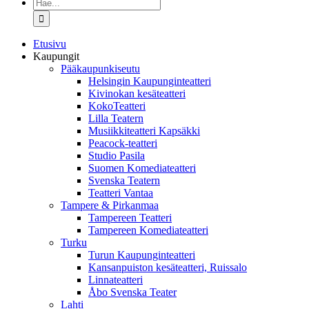
Etsi
...
Etusivu
Kaupungit
Pääkaupunkiseutu
Helsingin Kaupunginteatteri
Kivinokan kesäteatteri
KokoTeatteri
Lilla Teatern
Musiikkiteatteri Kapsäkki
Peacock-teatteri
Studio Pasila
Suomen Komediateatteri
Svenska Teatern
Teatteri Vantaa
Tampere & Pirkanmaa
Tampereen Teatteri
Tampereen Komediateatteri
Turku
Turun Kaupunginteatteri
Kansanpuiston kesäteatteri, Ruissalo
Linnateatteri
Åbo Svenska Teater
Lahti