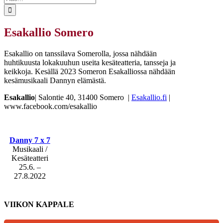
...
Esakallio Somero
Esakallio on tanssilava Somerolla, jossa nähdään
huhtikuusta lokakuuhun useita kesäteatteria, tansseja ja
keikkoja. Kesällä 2023 Someron Esakalliossa nähdään
kesämusikaali Dannyn elämästä.
Esakallio
| Salontie 40, 31400 Somero |
Esakallio.fi
|
www.facebook.com/esakallio
Danny 7 x 7
Musikaali /
Kesäteatteri
25.6. –
27.8.2022
VIIKON KAPPALE