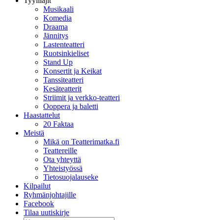
Tyylilajit
Musikaali
Komedia
Draama
Jännitys
Lastenteatteri
Ruotsinkieliset
Stand Up
Konsertit ja Keikat
Tanssiteatteri
Kesäteatterit
Striimit ja verkko-teatteri
Ooppera ja baletti
Haastattelut
20 Faktaa
Meistä
Mikä on Teatterimatka.fi
Teattereille
Ota yhteyttä
Yhteistyössä
Tietosuojalauseke
Kilpailut
Ryhmänjohtajille
Facebook
Tilaa uutiskirje