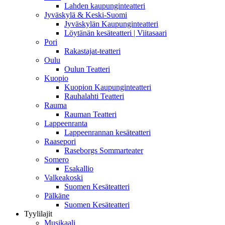
Lahden kaupunginteatteri
Jyväskylä & Keski-Suomi
Jyväskylän Kaupunginteatteri
Löytänän kesäteatteri | Viitasaari
Pori
Rakastajat-teatteri
Oulu
Oulun Teatteri
Kuopio
Kuopion Kaupunginteatteri
Rauhalahti Teatteri
Rauma
Rauman Teatteri
Lappeenranta
Lappeenrannan kesäteatteri
Raasepori
Raseborgs Sommarteater
Somero
Esakallio
Valkeakoski
Suomen Kesäteatteri
Pälkäne
Suomen Kesäteatteri
Tyylilajit
Musikaali