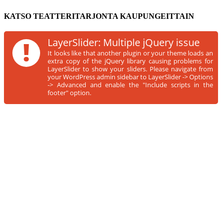
KATSO TEATTERITARJONTA KAUPUNGEITTAIN
!
LayerSlider: Multiple jQuery issue
It looks like that another plugin or your theme loads an
extra copy of the jQuery library causing problems for
LayerSlider to show your sliders. Please navigate from
your WordPress admin sidebar to LayerSlider -> Options
-> Advanced and enable the "Include scripts in the
footer" option.