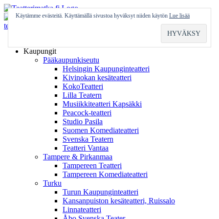
Skip
to
Käytämme evästeitä. Käyttämällä sivustoa hyväksyt niiden käytön
Lue lisää
content
Etusivu
Kaupungit
Pääkaupunkiseutu
Helsingin Kaupunginteatteri
Kivinokan kesäteatteri
KokoTeatteri
Lilla Teatern
Musiikkiteatteri Kapsäkki
Peacock-teatteri
Studio Pasila
Suomen Komediateatteri
Svenska Teatern
Teatteri Vantaa
Tampere & Pirkanmaa
Tampereen Teatteri
Tampereen Komediateatteri
Turku
Turun Kaupunginteatteri
Kansanpuiston kesäteatteri, Ruissalo
Linnateatteri
Åbo Svenska Teater