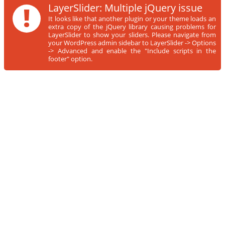
!
LayerSlider: Multiple jQuery issue
It looks like that another plugin or your theme loads an
extra copy of the jQuery library causing problems for
LayerSlider to show your sliders. Please navigate from
your WordPress admin sidebar to LayerSlider -> Options
-> Advanced and enable the "Include scripts in the
footer" option.