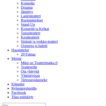
Komedia
Draama
Jännitys
Lastenteatteri
Ruotsinkieliset
Stand Up
Konsertit ja Keikat
Tanssiteatteri
Kesäteatterit
Striimit ja verkko-teatteri
Ooppera ja baletti
Haastattelut
20 Faktaa
Meistä
Mikä on Teatterimatka.fi
Teattereille
Ota yhteyttä
Yhteistyössä
Tietosuojalauseke
Kilpailut
Ryhmänjohtajille
Facebook
Tilaa uutiskirje
Etsi