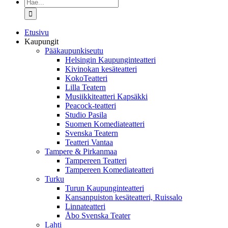
Etsi
...
Etusivu
Kaupungit
Pääkaupunkiseutu
Helsingin Kaupunginteatteri
Kivinokan kesäteatteri
KokoTeatteri
Lilla Teatern
Musiikkiteatteri Kapsäkki
Peacock-teatteri
Studio Pasila
Suomen Komediateatteri
Svenska Teatern
Teatteri Vantaa
Tampere & Pirkanmaa
Tampereen Teatteri
Tampereen Komediateatteri
Turku
Turun Kaupunginteatteri
Kansanpuiston kesäteatteri, Ruissalo
Linnateatteri
Åbo Svenska Teater
Lahti