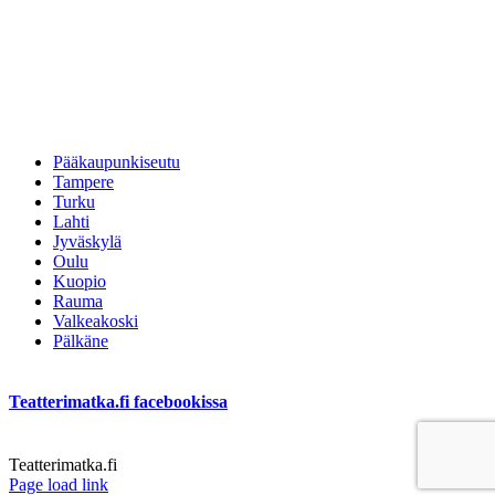
Pääkaupunkiseutu
Tampere
Turku
Lahti
Jyväskylä
Oulu
Kuopio
Rauma
Valkeakoski
Pälkäne
Teatterimatka.fi facebookissa
Teatterimatka.fi
Facebook
Page load link