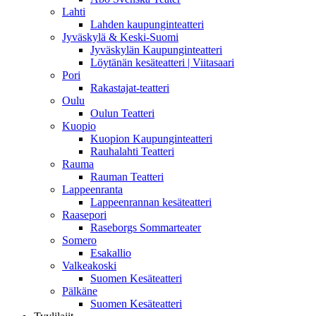
Lahti
Lahden kaupunginteatteri
Jyväskylä & Keski-Suomi
Jyväskylän Kaupunginteatteri
Löytänän kesäteatteri | Viitasaari
Pori
Rakastajat-teatteri
Oulu
Oulun Teatteri
Kuopio
Kuopion Kaupunginteatteri
Rauhalahti Teatteri
Rauma
Rauman Teatteri
Lappeenranta
Lappeenrannan kesäteatteri
Raasepori
Raseborgs Sommarteater
Somero
Esakallio
Valkeakoski
Suomen Kesäteatteri
Pälkäne
Suomen Kesäteatteri