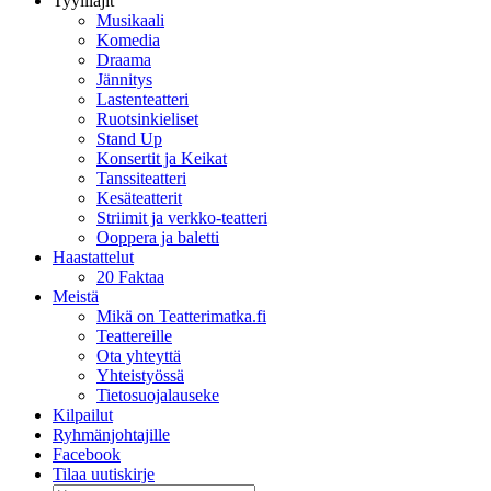
Tyylilajit
Musikaali
Komedia
Draama
Jännitys
Lastenteatteri
Ruotsinkieliset
Stand Up
Konsertit ja Keikat
Tanssiteatteri
Kesäteatterit
Striimit ja verkko-teatteri
Ooppera ja baletti
Haastattelut
20 Faktaa
Meistä
Mikä on Teatterimatka.fi
Teattereille
Ota yhteyttä
Yhteistyössä
Tietosuojalauseke
Kilpailut
Ryhmänjohtajille
Facebook
Tilaa uutiskirje