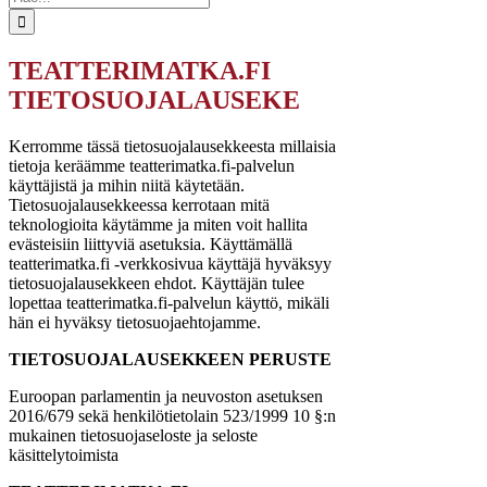
...
TEATTERIMATKA.FI
TIETOSUOJALAUSEKE
Kerromme tässä tietosuojalausekkeesta millaisia
tietoja keräämme teatterimatka.fi-palvelun
käyttäjistä ja mihin niitä käytetään.
Tietosuojalausekkeessa kerrotaan mitä
teknologioita käytämme ja miten voit hallita
evästeisiin liittyviä asetuksia. Käyttämällä
teatterimatka.fi -verkkosivua käyttäjä hyväksyy
tietosuojalausekkeen ehdot. Käyttäjän tulee
lopettaa teatterimatka.fi-palvelun käyttö, mikäli
hän ei hyväksy tietosuojaehtojamme.
TIETOSUOJALAUSEKKEEN PERUSTE
Euroopan parlamentin ja neuvoston asetuksen
2016/679 sekä henkilötietolain 523/1999 10 §:n
mukainen tietosuojaseloste ja seloste
käsittelytoimista