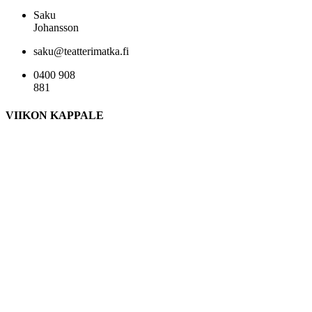
Saku
Johansson
saku@teatterimatka.fi
0400 908
881
VIIKON KAPPALE