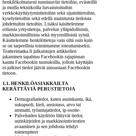
henkilökohtaisesti tunnistaviin tietoihin, evästeillä
ja muilla tekniikoilla havainnoituihin
verkkokäyttäytymistietoihin sekä sijaintitietoihin,
kyselytietoihin sekä edellä mainituista tiedoista
johdettuihin tietoihin. Lisäksi käsittelemme
erilaisia yritystietoja, palvelun ylläpidollisistä,
markkinoinnillisista sekä myynnillisistä syistä.
Käsittelemme henkilötietoja vain siltä osin kuin
se on tarpeellista toimintamme toteuttamiseksi.
Teatterimatka.fi julkaistujen artikkelien
jakaminen tapahtuu Facebookin rajapinnan
kautta Facebookin tunnuksilla, jolloin käyttäjän
ei-julkiset tiedot jäävät ainoastaan Facebookin
tietoon.
1.1. HENKILÖASIAKKAILTA
KERÄTTÄVIÄ PERUSTIETOJA
Demografiatiedot, kuten asuinkunta, ikä,
sukupuoli, kieli, ansiotaso, arvo tai
ammatti, työantajatiedot, ip-osoite-
Palveluiden käyttöön liittyvät tiedot,
uutiskirjeiden ja markkinointiviestien
avaaminen ja sen johdosta tehdyt
toimenpiteet