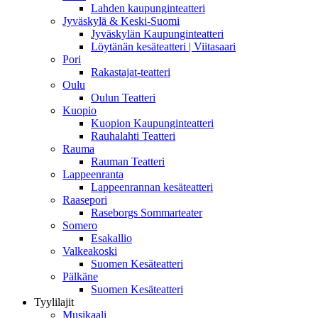
Lahden kaupunginteatteri
Jyväskylä & Keski-Suomi
Jyväskylän Kaupunginteatteri
Löytänän kesäteatteri | Viitasaari
Pori
Rakastajat-teatteri
Oulu
Oulun Teatteri
Kuopio
Kuopion Kaupunginteatteri
Rauhalahti Teatteri
Rauma
Rauman Teatteri
Lappeenranta
Lappeenrannan kesäteatteri
Raasepori
Raseborgs Sommarteater
Somero
Esakallio
Valkeakoski
Suomen Kesäteatteri
Pälkäne
Suomen Kesäteatteri
Tyylilajit
Musikaali