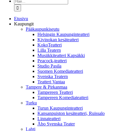
Etsi
...
Etusivu
Kaupungit
Pääkaupunkiseutu
Helsingin Kaupunginteatteri
Kivinokan kesäteatteri
KokoTeatteri
Lilla Teatern
Musiikkiteatteri Kapsäkki
Peacock-teatteri
Studio Pasila
Suomen Komediateatteri
Svenska Teatern
Teatteri Vantaa
Tampere & Pirkanmaa
Tampereen Teatteri
Tampereen Komediateatteri
Turku
Turun Kaupunginteatteri
Kansanpuiston kesäteatteri, Ruissalo
Linnateatteri
Åbo Svenska Teater
Lahti