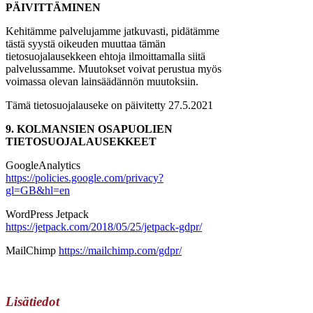
PÄIVITTÄMINEN
Kehitämme palvelujamme jatkuvasti, pidätämme
tästä syystä oikeuden muuttaa tämän
tietosuojalausekkeen ehtoja ilmoittamalla siitä
palvelussamme. Muutokset voivat perustua myös
voimassa olevan lainsäädännön muutoksiin.
Tämä tietosuojalauseke on päivitetty 27.5.2021
9. KOLMANSIEN OSAPUOLIEN
TIETOSUOJALAUSEKKEET
GoogleAnalytics
https://policies.google.com/privacy?
gl=GB&hl=en
WordPress Jetpack
https://jetpack.com/2018/05/25/jetpack-gdpr/
MailChimp
https://mailchimp.com/gdpr/
Lisätiedot