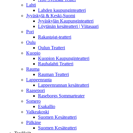
Lahti
Lahden kaupunginteatteri
Jyväskylä & Keski-Suomi
Jyväskylän Kaupunginteatteri
Löytänän kesäteatteri | Viitasaari
Pori
Rakastajat-teatteri
Oulu
Oulun Teatteri
Kuopio
Kuopion Kaupunginteatteri
Rauhalahti Teatteri
Rauma
Rauman Teatteri
Lappeenranta
Lappeenrannan kesäteatteri
Raasepori
Raseborgs Sommarteater
Somero
Esakallio
Valkeakoski
Suomen Kesäteatteri
Pälkäne
Suomen Kesäteatteri