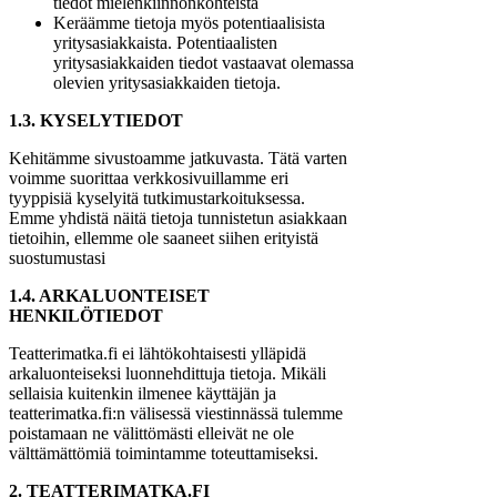
tiedot mielenkiinnonkohteista
Keräämme tietoja myös potentiaalisista
yritysasiakkaista. Potentiaalisten
yritysasiakkaiden tiedot vastaavat olemassa
olevien yritysasiakkaiden tietoja.
1.3. KYSELYTIEDOT
Kehitämme sivustoamme jatkuvasta. Tätä varten
voimme suorittaa verkkosivuillamme eri
tyyppisiä kyselyitä tutkimustarkoituksessa.
Emme yhdistä näitä tietoja tunnistetun asiakkaan
tietoihin, ellemme ole saaneet siihen erityistä
suostumustasi
1.4. ARKALUONTEISET
HENKILÖTIEDOT
Teatterimatka.fi ei lähtökohtaisesti ylläpidä
arkaluonteiseksi luonnehdittuja tietoja. Mikäli
sellaisia kuitenkin ilmenee käyttäjän ja
teatterimatka.fi:n välisessä viestinnässä tulemme
poistamaan ne välittömästi elleivät ne ole
välttämättömiä toimintamme toteuttamiseksi.
2. TEATTERIMATKA.FI