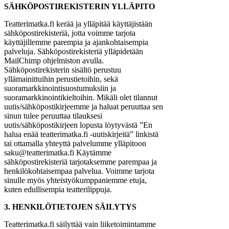
SÄHKÖPOSTIREKISTERIN YLLÄPITO
Teatterimatka.fi kerää ja ylläpitää käyttäjistään
sähköpostirekisteriä, jotta voimme tarjota
käyttäjillemme parempia ja ajankohtaisempia
palveluja. Sähköpostirekisteriä ylläpidetään
MailChimp ohjelmiston avulla.
Sähköpostirekisterin sisältö perustuu
yllämainittuihin perustietoihin, sekä
suoramarkkinointisuostumuksiin ja
suoramarkkinointikieltoihin. Mikäli olet tilannut
uutis/sähköpostikirjeemme ja haluat peruuttaa sen
sinun tulee peruuttaa tilauksesi
uutis/sähköpostikirjeen lopusta löytyvästä ”En
halua enää teatterimatka.fi -uutiskirjeitä” linkistä
tai ottamalla yhteyttä palvelumme ylläpitoon
saku@teatterimatka.fi Käytämme
sähköpostirekisteriä tarjotaksemme parempaa ja
henkilökohtaisempaa palvelua. Voimme tarjota
sinulle myös yhteistyökumppaniemme etuja,
kuten edullisempia teatterilippuja.
3. HENKILÖTIETOJEN SÄILYTYS
Teatterimatka.fi säilyttää vain liiketoimintamme