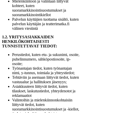
Mielenkiintoon ja valintaan liittyvät
kohteet, kuten
suoramarkkinointisuostumukset ja
suoramarkkinointikiellot
Palvelun käyttäjien tuottama sisältö, kuten
palvelun käyttäjän ja teatterimatka.fi
välinen viestintä
1.2. YRITYSASIAKKAIDEN
HENKILÖKOHTAISESTI
TUNNISTETTAVAT TIEDOT:
Perustiedot, kuten etu- ja sukunimi, osoite,
puhelinnumero, sähköpostiosoite, ip-
osoite;
Työnantajan tiedot, kuten työnantajan
nimi, y-tunnus, toimiala ja yhteystiedot;
Tehtäviin ja asemaan liittyvät tiedot, kuten
vastuualue ja hallituksen jäsenyys;
Asiakkuuteen liittyvät tiedot, kuten
tilaukset, laskutustiedot, yhteydenotot ja
reklamaatiot
Valintoihin ja mielenkiinnonkohtaisiin
liittyvät tiedot, kuten
suoramarkkinointisuostumukset ja -kiellot,