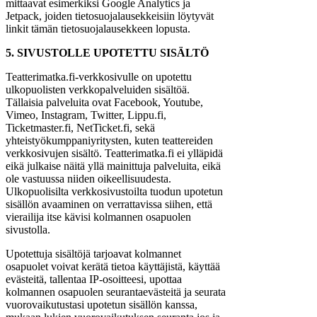
mittaavat esimerkiksi Google Analytics ja
Jetpack, joiden tietosuojalausekkeisiin löytyvät
linkit tämän tietosuojalausekkeen lopusta.
5. SIVUSTOLLE UPOTETTU SISÄLTÖ
Teatterimatka.fi-verkkosivulle on upotettu
ulkopuolisten verkkopalveluiden sisältöä.
Tällaisia palveluita ovat Facebook, Youtube,
Vimeo, Instagram, Twitter, Lippu.fi,
Ticketmaster.fi, NetTicket.fi, sekä
yhteistyökumppaniyritysten, kuten teattereiden
verkkosivujen sisältö. Teatterimatka.fi ei ylläpidä
eikä julkaise näitä yllä mainittuja palveluita, eikä
ole vastuussa niiden oikeellisuudesta.
Ulkopuolisilta verkkosivustoilta tuodun upotetun
sisällön avaaminen on verrattavissa siihen, että
vierailija itse kävisi kolmannen osapuolen
sivustolla.
Upotettuja sisältöjä tarjoavat kolmannet
osapuolet voivat kerätä tietoa käyttäjistä, käyttää
evästeitä, tallentaa IP-osoitteesi, upottaa
kolmannen osapuolen seurantaevästeitä ja seurata
vuorovaikutustasi upotetun sisällön kanssa,