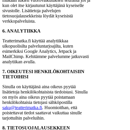
mukaan lukien vuorovaikutuksen seuranta jos ja
kun olet itse kirjautunut käyttäjänä kyseiselle
sivustolle. Lisätietoja palvelujen
tietosuojalausekkeista löydät kyseisistä
verkkopalveluista.
6. ANALYTIIKKA
Teatterimatka.fi käyttää analytiikkaa
ulkopuolisilta palveluntarjoajilta, kuten
esimerkiksi Google Analytics, Jetpack ja
MailChimp. Kehitämme palvelumme jatkuvasti
analytiikan avulla.
7. OIKEUTESI HENKILÖKOHTAISIIN
TIETOIHISI
Sinulla on käyttäjänä aina oikeus pyytää
lisätietoja henkilökohtaisista tiedoistasi. Sinulla
on myös aina oikeus pyytää poistamaan
henkilökohtaisia tietojasi sähköpostilla
saku@teatterimatka.fi
. Huomioithan, että
poistettavat tiedot saattavat vaikuttaa sinulle
tarjottuihin palveluihin.
8. TIETOSUOJALAUSEKKEEN