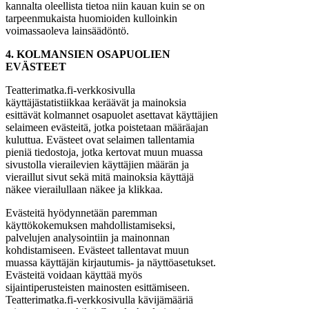
kannalta oleellista tietoa niin kauan kuin se on
tarpeenmukaista huomioiden kulloinkin
voimassaoleva lainsäädöntö.
4. KOLMANSIEN OSAPUOLIEN
EVÄSTEET
Teatterimatka.fi-verkkosivulla
käyttäjästatistiikkaa keräävät ja mainoksia
esittävät kolmannet osapuolet asettavat käyttäjien
selaimeen evästeitä, jotka poistetaan määräajan
kuluttua. Evästeet ovat selaimen tallentamia
pieniä tiedostoja, jotka kertovat muun muassa
sivustolla vierailevien käyttäjien määrän ja
vieraillut sivut sekä mitä mainoksia käyttäjä
näkee vierailullaan näkee ja klikkaa.
Evästeitä hyödynnetään paremman
käyttökokemuksen mahdollistamiseksi,
palvelujen analysointiin ja mainonnan
kohdistamiseen. Evästeet tallentavat muun
muassa käyttäjän kirjautumis- ja näyttöasetukset.
Evästeitä voidaan käyttää myös
sijaintiperusteisten mainosten esittämiseen.
Teatterimatka.fi-verkkosivulla kävijämääriä