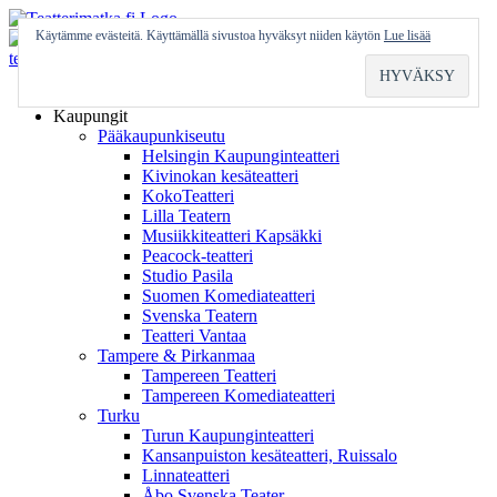
Skip
to
Käytämme evästeitä. Käyttämällä sivustoa hyväksyt niiden käytön
Lue lisää
content
Etusivu
Kaupungit
Pääkaupunkiseutu
Helsingin Kaupunginteatteri
Kivinokan kesäteatteri
KokoTeatteri
Lilla Teatern
Musiikkiteatteri Kapsäkki
Peacock-teatteri
Studio Pasila
Suomen Komediateatteri
Svenska Teatern
Teatteri Vantaa
Tampere & Pirkanmaa
Tampereen Teatteri
Tampereen Komediateatteri
Turku
Turun Kaupunginteatteri
Kansanpuiston kesäteatteri, Ruissalo
Linnateatteri
Åbo Svenska Teater