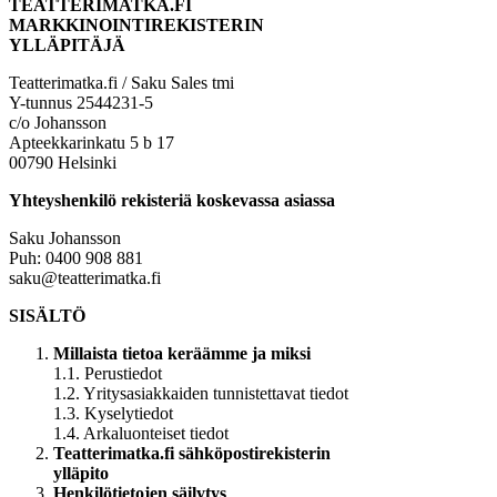
TEATTERIMATKA.FI
MARKKINOINTIREKISTERIN
YLLÄPITÄJÄ
Teatterimatka.fi / Saku Sales tmi
Y-tunnus 2544231-5
c/o Johansson
Apteekkarinkatu 5 b 17
00790 Helsinki
Yhteyshenkilö rekisteriä koskevassa asiassa
Saku Johansson
Puh: 0400 908 881
saku@teatterimatka.fi
SISÄLTÖ
Millaista tietoa keräämme ja miksi
1.1. Perustiedot
1.2. Yritysasiakkaiden tunnistettavat tiedot
1.3. Kyselytiedot
1.4. Arkaluonteiset tiedot
Teatterimatka.fi sähköpostirekisterin
ylläpito
Henkilötietojen säilytys