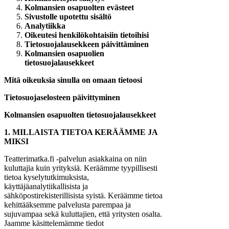
Kolmansien osapuolten evästeet
Sivustolle upotettu sisältö
Analytiikka
Oikeutesi henkilökohtaisiin tietoihisi
Tietosuojalausekkeen päivittäminen
Kolmansien osapuolien
tietosuojalausekkeet
Mitä oikeuksia sinulla on omaan tietoosi
Tietosuojaselosteen päivittyminen
Kolmansien osapuolten tietosuojalausekkeet
1. MILLAISTA TIETOA KERÄÄMME JA
MIKSI
Teatterimatka.fi -palvelun asiakkaina on niin
kuluttajia kuin yrityksiä. Keräämme tyypillisesti
tietoa kyselytutkimuksista,
käyttäjäanalytiikallisista ja
sähköpostirekisterillisista syistä. Keräämme tietoa
kehittääksemme palvelusta parempaa ja
sujuvampaa sekä kuluttajien, että yritysten osalta.
Jaamme käsittelemämme tiedot