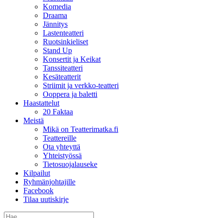
Komedia
Draama
Jännitys
Lastenteatteri
Ruotsinkieliset
Stand Up
Konsertit ja Keikat
Tanssiteatteri
Kesäteatterit
Striimit ja verkko-teatteri
Ooppera ja baletti
Haastattelut
20 Faktaa
Meistä
Mikä on Teatterimatka.fi
Teattereille
Ota yhteyttä
Yhteistyössä
Tietosuojalauseke
Kilpailut
Ryhmänjohtajille
Facebook
Tilaa uutiskirje
Etsi