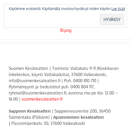
Skip
to
Käytämme evästeitä. Käyttämällä sivustoa hyväksyt niiden käytön
Lue lisää
content
Suomen Kesäteatteri | Toimisto: Valtakatu 9-11 (Koskikaran
liikekeskus, käynti Valtakadulta), 37600 Valkeakoski,
info@suomenkesateatteri.fi | Puh. 0400 810 710 |
Ryhmämyynti ja tiedustelut puh. 0400 804 117,
ryhmat@suomenkesateatteri.fi, avoinna ma-pe klo. 12.00 –
16.00 |
suomenkesateatteri.fi
Sappeen Kesäteatteri
| Sappeenvuorentie 200, 36450
Salmentaka (Pälkäne) |
Apianniemen kesäteatteri
|
Pässinmäenkatu 30, 37600 Valkeakoski