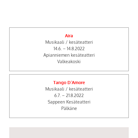
Aira
Musikaali / kesäteatteri
14.6. – 14.8.2022
Apianniemen kesäteatteri
Valkeakoski
Tango D´Amore
Musikaali / kesäteatteri
6.7. – 21.8.2022
Sappeen Kesäteatteri
Pälkäne