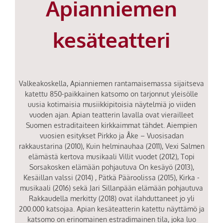
Apianniemen
kesäteatteri
Valkeakoskella, Apianniemen rantamaisemassa sijaitseva
katettu 850-paikkainen katsomo on tarjonnut yleisölle
uusia kotimaisia musiikkipitoisia näytelmiä jo viiden
vuoden ajan. Apian teatterin lavalla ovat vierailleet
Suomen estraditaiteen kirkkaimmat tähdet. Aiempien
vuosien esitykset Pirkko ja Åke – Vuosisadan
rakkaustarina (2010), Kuin helminauhaa (2011), Vexi Salmen
elämästä kertova musikaali Villit vuodet (2012), Topi
Sorsakosken elämään pohjautuva On kesäyö (2013),
Kesäillan valssi (2014) , Pätkä Pääroolissa (2015), Kirka -
musikaali (2016) sekä Jari Sillanpään elämään pohjautuva
Rakkaudella merkitty (2018) ovat ilahduttaneet jo yli
200.000 katsojaa. Apian kesäteatterin katettu näyttämö ja
katsomo on erinomainen estradimainen tila, joka luo