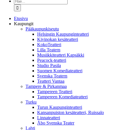
Etsi
...
Etusivu
Kaupungit
Pääkaupunkiseutu
Helsingin Kaupunginteatteri
Kivinokan kesäteatteri
KokoTeatteri
Lilla Teatern
Musiikkiteatteri Kapsäkki
Peacock-teatteri
Studio Pasila
Suomen Komediateatteri
Svenska Teatern
Teatteri Vantaa
Tampere & Pirkanmaa
Tampereen Teatteri
Tampereen Komediateatteri
Turku
Turun Kaupunginteatteri
Kansanpuiston kesäteatteri, Ruissalo
Linnateatteri
Åbo Svenska Teater
Lahti