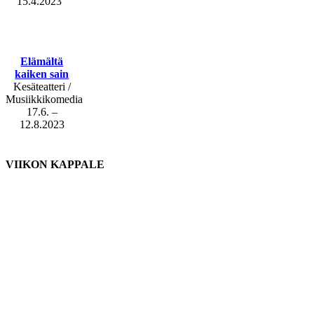
15.4.2023
Elämältä
kaiken sain
Kesäteatteri /
Musiikkikomedia
17.6. –
12.8.2023
VIIKON KAPPALE