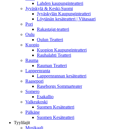
Lahden kaupunginteatteri
Jyväskylä & Keski-Suomi
Jyväskylän Kaupunginteatteri
Löytänän kesäteatteri | Viitasaari
Pori
Rakastajat-teatteri
Oulu
Oulun Teatteri
Kuopio
Kuopion Kaupunginteatteri
Rauhalahti Teatteri
Rauma
Rauman Teatteri
Lappeenranta
Lappeenrannan kesäteatteri
Raasepori
Raseborgs Sommarteater
Somero
Esakallio
Valkeakoski
Suomen Kesäteatteri
Pälkäne
Suomen Kesäteatteri
Tyylilajit
Musikaali