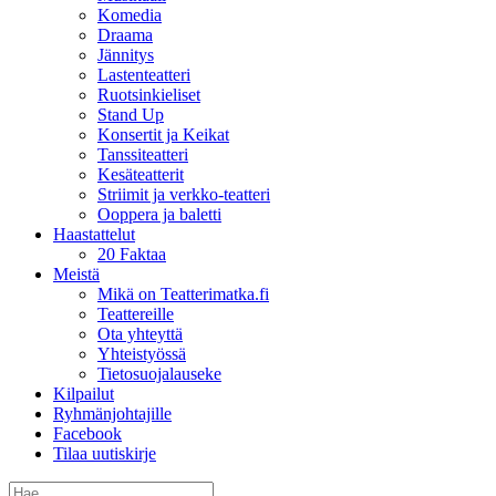
Komedia
Draama
Jännitys
Lastenteatteri
Ruotsinkieliset
Stand Up
Konsertit ja Keikat
Tanssiteatteri
Kesäteatterit
Striimit ja verkko-teatteri
Ooppera ja baletti
Haastattelut
20 Faktaa
Meistä
Mikä on Teatterimatka.fi
Teattereille
Ota yhteyttä
Yhteistyössä
Tietosuojalauseke
Kilpailut
Ryhmänjohtajille
Facebook
Tilaa uutiskirje
Etsi