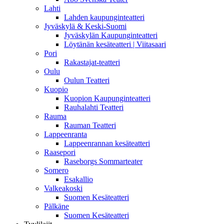
Lahti
Lahden kaupunginteatteri
Jyväskylä & Keski-Suomi
Jyväskylän Kaupunginteatteri
Löytänän kesäteatteri | Viitasaari
Pori
Rakastajat-teatteri
Oulu
Oulun Teatteri
Kuopio
Kuopion Kaupunginteatteri
Rauhalahti Teatteri
Rauma
Rauman Teatteri
Lappeenranta
Lappeenrannan kesäteatteri
Raasepori
Raseborgs Sommarteater
Somero
Esakallio
Valkeakoski
Suomen Kesäteatteri
Pälkäne
Suomen Kesäteatteri