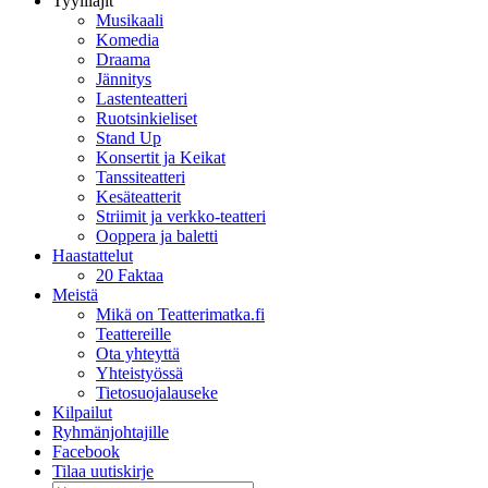
Tyylilajit
Musikaali
Komedia
Draama
Jännitys
Lastenteatteri
Ruotsinkieliset
Stand Up
Konsertit ja Keikat
Tanssiteatteri
Kesäteatterit
Striimit ja verkko-teatteri
Ooppera ja baletti
Haastattelut
20 Faktaa
Meistä
Mikä on Teatterimatka.fi
Teattereille
Ota yhteyttä
Yhteistyössä
Tietosuojalauseke
Kilpailut
Ryhmänjohtajille
Facebook
Tilaa uutiskirje