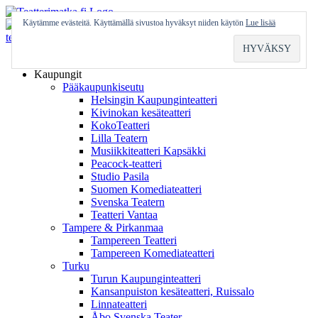
Skip
to
Käytämme evästeitä. Käyttämällä sivustoa hyväksyt niiden käytön
Lue lisää
content
Etusivu
Kaupungit
Pääkaupunkiseutu
Helsingin Kaupunginteatteri
Kivinokan kesäteatteri
KokoTeatteri
Lilla Teatern
Musiikkiteatteri Kapsäkki
Peacock-teatteri
Studio Pasila
Suomen Komediateatteri
Svenska Teatern
Teatteri Vantaa
Tampere & Pirkanmaa
Tampereen Teatteri
Tampereen Komediateatteri
Turku
Turun Kaupunginteatteri
Kansanpuiston kesäteatteri, Ruissalo
Linnateatteri
Åbo Svenska Teater