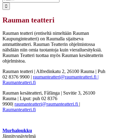
...
Rauman teatteri
Rauman teatteri (entiseltä nimeltään Rauman
Kaupunginteatteri) on Raumalla sijaitseva
ammattiteatteri. Rauman Teatterin ohjelmistossa
nähdään niin omia tuotantoja kuin vierailuesityksiä.
Rauman Teatteri tuottaa myös Rauman kesäteatterin
ohjelmistoa.
Rauman teatteri | Alfredinkatu 2, 26100 Rauma | Puh
02 8376 9900 |
raumanteatteri@raumanteatteri.fi |
Raumanteatteri.fi
Rauman kesäteatteri, Fåfänga | Suvitie 3, 26100
Rauma | Liput: puh 02 8376
9900|
raumanteatteri@raumanteatteri.fi
|
Raumanteatteri.fi
Murhaloukku
Jännitysnäytelmä