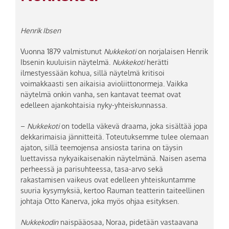
Henrik Ibsen
Vuonna 1879 valmistunut
Nukkekoti
on norjalaisen Henrik
Ibsenin kuuluisin näytelmä.
Nukkekoti
herätti
ilmestyessään kohua, sillä näytelmä kritisoi
voimakkaasti sen aikaisia avioliittonormeja. Vaikka
näytelmä onkin vanha, sen kantavat teemat ovat
edelleen ajankohtaisia nyky-yhteiskunnassa.
–
Nukkekoti
on todella väkevä draama, joka sisältää jopa
dekkarimaisia jännitteitä. Toteutuksemme tulee olemaan
ajaton, sillä teemojensa ansiosta tarina on täysin
luettavissa nykyaikaisenakin näytelmänä. Naisen asema
perheessä ja parisuhteessa, tasa-arvo sekä
rakastamisen vaikeus ovat edelleen yhteiskuntamme
suuria kysymyksiä, kertoo Rauman teatterin taiteellinen
johtaja Otto Kanerva, joka myös ohjaa esityksen.
Nukkekodin
naispääosaa, Noraa, pidetään vastaavana