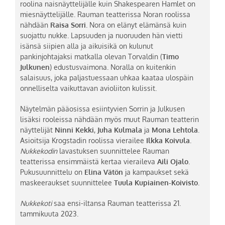
roolina naisnäyttelijälle kuin Shakespearen Hamlet on
miesnäyttelijälle. Rauman teatterissa Noran roolissa
nähdään
Raisa Sorri
. Nora on elänyt elämänsä kuin
suojattu nukke. Lapsuuden ja nuoruuden hän vietti
isänsä siipien alla ja aikuisikä on kulunut
pankinjohtajaksi matkalla olevan Torvaldin (
Timo
Julkunen
) edustusvaimona. Noralla on kuitenkin
salaisuus, joka paljastuessaan uhkaa kaataa ulospäin
onnelliselta vaikuttavan avioliiton kulissit.
Näytelmän pääosissa esiintyvien Sorrin ja Julkusen
lisäksi rooleissa nähdään myös muut Rauman teatterin
näyttelijät
Ninni Kekki
,
Juha Kulmala
ja
Mona Lehtola
.
Asioitsija Krogstadin roolissa vierailee
Ilkka Koivula
.
Nukkekodin
lavastuksen suunnittelee Rauman
teatterissa ensimmäistä kertaa vieraileva
Aili Ojalo
.
Pukusuunnittelu on
Elina Vätön
ja kampaukset sekä
maskeeraukset suunnittelee
Tuula Kupiainen-Koivisto
.
Nukkekoti
saa ensi-iltansa Rauman teatterissa 21.
tammikuuta 2023.