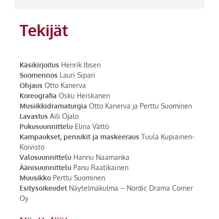
Tekijät
Käsikirjoitus
Henrik Ibsen
Suomennos
Lauri Sipari
Ohjaus
Otto Kanerva
Koreografia
Osku Heiskanen
Musiikkidramaturgia
Otto Kanerva ja Perttu Suominen
Lavastus
Aili Ojalo
Pukusuunnittelu
Elina Vättö
Kampaukset, peruukit ja maskeeraus
Tuula Kupiainen-
Koivisto
Valosuunnittelu
Hannu Naamanka
Äänisuunnittelu
Panu Raatikainen
Muusikko
Perttu Suominen
Esitysoikeudet
Näytelmäkulma – Nordic Drama Corner
Oy