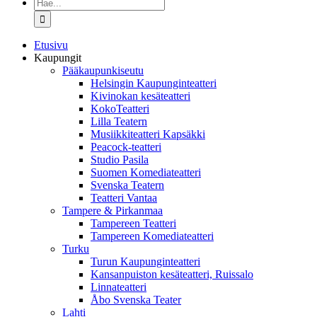
Etsi
...
Etusivu
Kaupungit
Pääkaupunkiseutu
Helsingin Kaupunginteatteri
Kivinokan kesäteatteri
KokoTeatteri
Lilla Teatern
Musiikkiteatteri Kapsäkki
Peacock-teatteri
Studio Pasila
Suomen Komediateatteri
Svenska Teatern
Teatteri Vantaa
Tampere & Pirkanmaa
Tampereen Teatteri
Tampereen Komediateatteri
Turku
Turun Kaupunginteatteri
Kansanpuiston kesäteatteri, Ruissalo
Linnateatteri
Åbo Svenska Teater
Lahti