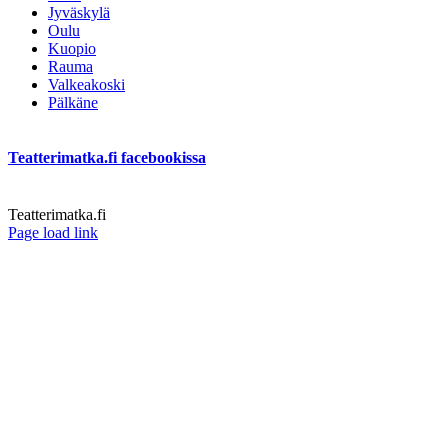
Jyväskylä
Oulu
Kuopio
Rauma
Valkeakoski
Pälkäne
Teatterimatka.fi facebookissa
Teatterimatka.fi
Facebook
Page load link
Go
to
Top