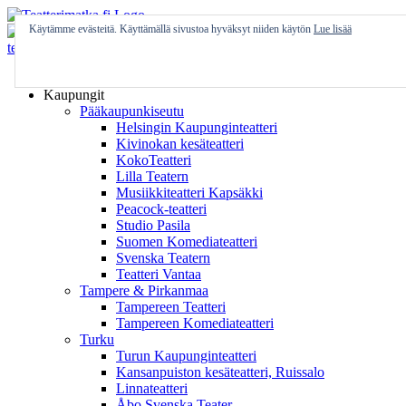
Skip
to
Käytämme evästeitä. Käyttämällä sivustoa hyväksyt niiden käytön
Lue lisää
content
Etusivu
Kaupungit
Pääkaupunkiseutu
Helsingin Kaupunginteatteri
Kivinokan kesäteatteri
KokoTeatteri
Lilla Teatern
Musiikkiteatteri Kapsäkki
Peacock-teatteri
Studio Pasila
Suomen Komediateatteri
Svenska Teatern
Teatteri Vantaa
Tampere & Pirkanmaa
Tampereen Teatteri
Tampereen Komediateatteri
Turku
Turun Kaupunginteatteri
Kansanpuiston kesäteatteri, Ruissalo
Linnateatteri
Åbo Svenska Teater