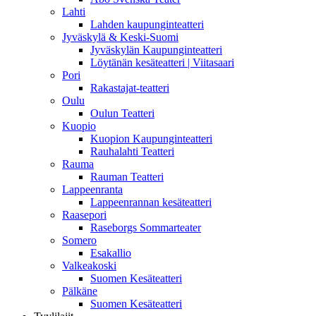
Lahti
Lahden kaupunginteatteri
Jyväskylä & Keski-Suomi
Jyväskylän Kaupunginteatteri
Löytänän kesäteatteri | Viitasaari
Pori
Rakastajat-teatteri
Oulu
Oulun Teatteri
Kuopio
Kuopion Kaupunginteatteri
Rauhalahti Teatteri
Rauma
Rauman Teatteri
Lappeenranta
Lappeenrannan kesäteatteri
Raasepori
Raseborgs Sommarteater
Somero
Esakallio
Valkeakoski
Suomen Kesäteatteri
Pälkäne
Suomen Kesäteatteri