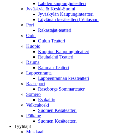
Lahden kaupunginteatteri
Jyväskylä & Keski-Suomi
Jyväskylän Kaupunginteatteri
Löytänän kesäteatteri | Viitasaari
Pori
Rakastajat-teatteri
Oulu
Oulun Teatteri
Kuopio
Kuopion Kaupunginteatteri
Rauhalahti Teatteri
Rauma
Rauman Teatteri
Lappeenranta
Lappeenrannan kesäteatteri
Raasepori
Raseborgs Sommarteater
Somero
Esakallio
Valkeakoski
Suomen Kesäteatteri
Pälkäne
Suomen Kesäteatteri
Tyylilajit
Musikaali