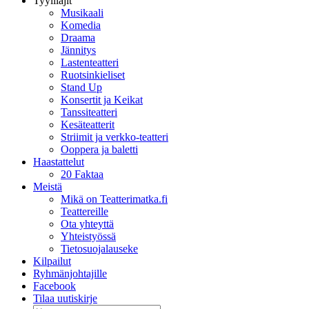
Tyylilajit
Musikaali
Komedia
Draama
Jännitys
Lastenteatteri
Ruotsinkieliset
Stand Up
Konsertit ja Keikat
Tanssiteatteri
Kesäteatterit
Striimit ja verkko-teatteri
Ooppera ja baletti
Haastattelut
20 Faktaa
Meistä
Mikä on Teatterimatka.fi
Teattereille
Ota yhteyttä
Yhteistyössä
Tietosuojalauseke
Kilpailut
Ryhmänjohtajille
Facebook
Tilaa uutiskirje