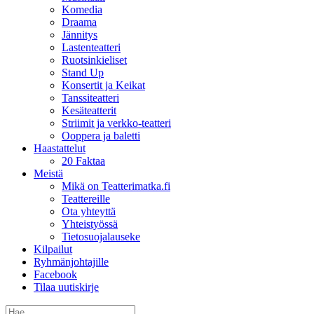
Komedia
Draama
Jännitys
Lastenteatteri
Ruotsinkieliset
Stand Up
Konsertit ja Keikat
Tanssiteatteri
Kesäteatterit
Striimit ja verkko-teatteri
Ooppera ja baletti
Haastattelut
20 Faktaa
Meistä
Mikä on Teatterimatka.fi
Teattereille
Ota yhteyttä
Yhteistyössä
Tietosuojalauseke
Kilpailut
Ryhmänjohtajille
Facebook
Tilaa uutiskirje
Etsi