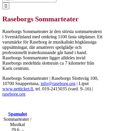
...
Raseborgs Sommarteater
Raseborgs Sommarteater är den största sommarteatern
i Svenskfinland med omkring 1100 fasta sittplatser. Ett
varumärke för Raseborg är musikaliskt högklassiga
uppsättningar, där amatörers spelglädje och
professionellt teaterkunnande går hand i hand.
Raseborgs Sommarteater ligger alldeles invid
Raseborgs medeltida slottsruin ca 7 kilometer från
Karis centrum.
Raseborgs Sommarteater
|
Raseborgs Slottsväg 100,
10700 Snappertuna,
info@raseborg.org
|
Liput
www.netticket.fi
, tel. 019-2415035 (vard. 9–16)
|
raseborg.org
Spamalot
Sommarteater /
Musikal
29.6. –