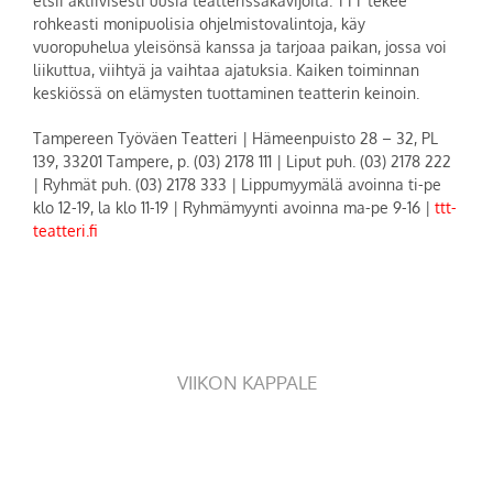
etsii aktiivisesti uusia teatterissakävijöitä. TTT tekee
rohkeasti monipuolisia ohjelmistovalintoja, käy
vuoropuhelua yleisönsä kanssa ja tarjoaa paikan, jossa voi
liikuttua, viihtyä ja vaihtaa ajatuksia. Kaiken toiminnan
keskiössä on elämysten tuottaminen teatterin keinoin.
Tampereen Työväen Teatteri
|
Hämeenpuisto 28 – 32, PL
139, 33201 Tampere, p. (03) 2178 111
|
Liput puh. (03) 2178 222
|
Ryhmät puh. (03) 2178 333
|
Lippumyymälä avoinna ti-pe
klo 12-19, la klo 11-19
|
Ryhmämyynti avoinna ma-pe 9-16
|
ttt-
teatteri.fi
VIIKON KAPPALE