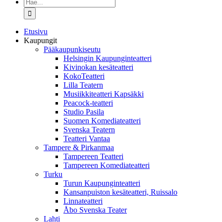
Etsi
...
Etusivu
Kaupungit
Pääkaupunkiseutu
Helsingin Kaupunginteatteri
Kivinokan kesäteatteri
KokoTeatteri
Lilla Teatern
Musiikkiteatteri Kapsäkki
Peacock-teatteri
Studio Pasila
Suomen Komediateatteri
Svenska Teatern
Teatteri Vantaa
Tampere & Pirkanmaa
Tampereen Teatteri
Tampereen Komediateatteri
Turku
Turun Kaupunginteatteri
Kansanpuiston kesäteatteri, Ruissalo
Linnateatteri
Åbo Svenska Teater
Lahti