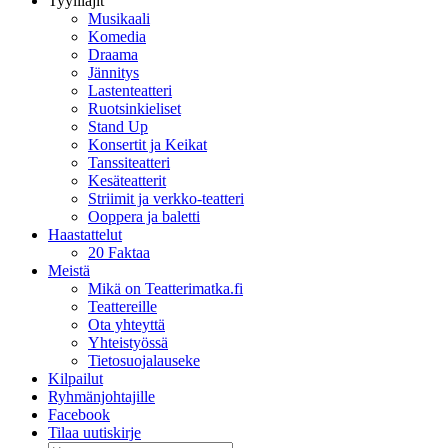
Tyylilajit
Musikaali
Komedia
Draama
Jännitys
Lastenteatteri
Ruotsinkieliset
Stand Up
Konsertit ja Keikat
Tanssiteatteri
Kesäteatterit
Striimit ja verkko-teatteri
Ooppera ja baletti
Haastattelut
20 Faktaa
Meistä
Mikä on Teatterimatka.fi
Teattereille
Ota yhteyttä
Yhteistyössä
Tietosuojalauseke
Kilpailut
Ryhmänjohtajille
Facebook
Tilaa uutiskirje