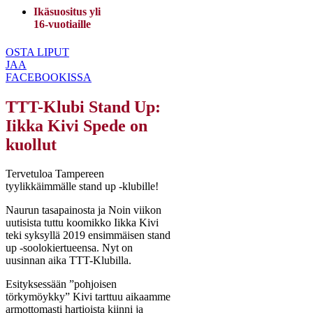
Ikäsuositus yli
16-vuotiaille
OSTA LIPUT
JAA
FACEBOOKISSA
TTT-Klubi Stand Up:
Iikka Kivi Spede on
kuollut
Tervetuloa Tampereen
tyylikkäimmälle stand up -klubille!
Naurun tasapainosta ja Noin viikon
uutisista tuttu koomikko Iikka Kivi
teki syksyllä 2019 ensimmäisen stand
up -soolokiertueensa. Nyt on
uusinnan aika TTT-Klubilla.
Esityksessään ”pohjoisen
törkymöykky” Kivi tarttuu aikaamme
armottomasti hartioista kiinni ja