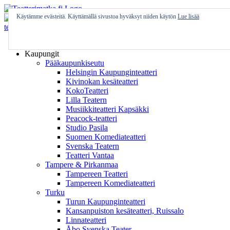
Skip
to
Käytämme evästeitä. Käyttämällä sivustoa hyväksyt niiden käytön
Lue lisää
content
Etusivu
Kaupungit
Pääkaupunkiseutu
Helsingin Kaupunginteatteri
Kivinokan kesäteatteri
KokoTeatteri
Lilla Teatern
Musiikkiteatteri Kapsäkki
Peacock-teatteri
Studio Pasila
Suomen Komediateatteri
Svenska Teatern
Teatteri Vantaa
Tampere & Pirkanmaa
Tampereen Teatteri
Tampereen Komediateatteri
Turku
Turun Kaupunginteatteri
Kansanpuiston kesäteatteri, Ruissalo
Linnateatteri
Åbo Svenska Teater