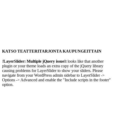
KATSO TEATTERITARJONTA KAUPUNGEITTAIN
!
LayerSlider: Multiple jQuery issue
It looks like that another
plugin or your theme loads an extra copy of the jQuery library
causing problems for LayerSlider to show your sliders. Please
navigate from your WordPress admin sidebar to LayerSlider ->
Options -> Advanced and enable the "Include scripts in the footer"
option.