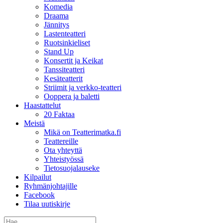
Komedia
Draama
Jännitys
Lastenteatteri
Ruotsinkieliset
Stand Up
Konsertit ja Keikat
Tanssiteatteri
Kesäteatterit
Striimit ja verkko-teatteri
Ooppera ja baletti
Haastattelut
20 Faktaa
Meistä
Mikä on Teatterimatka.fi
Teattereille
Ota yhteyttä
Yhteistyössä
Tietosuojalauseke
Kilpailut
Ryhmänjohtajille
Facebook
Tilaa uutiskirje
Etsi