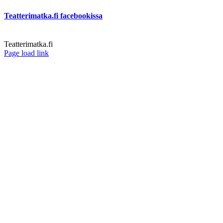
Teatterimatka.fi facebookissa
Teatterimatka.fi
Facebook
Page load link
Go
to
Top