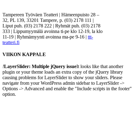
Tampereen Työväen Teatteri | Hämeenpuisto 28 –
32, PL 139, 33201 Tampere, p. (03) 2178 111 |
Liput puh. (03) 2178 222 | Ryhmät puh. (03) 2178
333 | Lippumyymälä avoinna ti-pe klo 12-19, la klo
11-19 | Ryhmämyynti avoinna ma-pe 9-16 |
ttt-
teatteri.fi
VIIKON KAPPALE
!
LayerSlider: Multiple jQuery issue
It looks like that another
plugin or your theme loads an extra copy of the jQuery library
causing problems for LayerSlider to show your sliders. Please
navigate from your WordPress admin sidebar to LayerSlider ->
Options -> Advanced and enable the "Include scripts in the footer"
option.