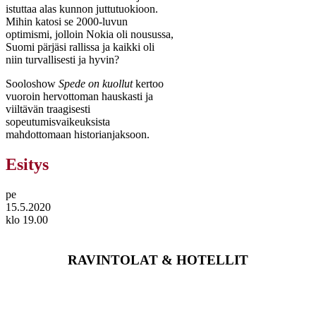
istuttaa alas kunnon juttutuokioon.
Mihin katosi se 2000-luvun
optimismi, jolloin Nokia oli nousussa,
Suomi pärjäsi rallissa ja kaikki oli
niin turvallisesti ja hyvin?
Sooloshow
Spede on kuollut
kertoo
vuoroin hervottoman hauskasti ja
viiltävän traagisesti
sopeutumisvaikeuksista
mahdottomaan historianjaksoon.
Esitys
pe
15.5.2020
klo 19.00
RAVINTOLAT & HOTELLIT