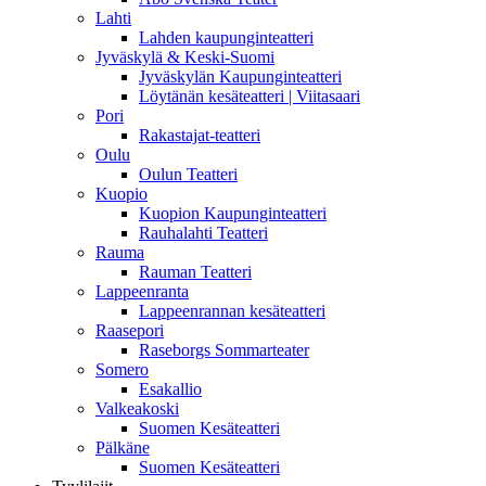
Lahti
Lahden kaupunginteatteri
Jyväskylä & Keski-Suomi
Jyväskylän Kaupunginteatteri
Löytänän kesäteatteri | Viitasaari
Pori
Rakastajat-teatteri
Oulu
Oulun Teatteri
Kuopio
Kuopion Kaupunginteatteri
Rauhalahti Teatteri
Rauma
Rauman Teatteri
Lappeenranta
Lappeenrannan kesäteatteri
Raasepori
Raseborgs Sommarteater
Somero
Esakallio
Valkeakoski
Suomen Kesäteatteri
Pälkäne
Suomen Kesäteatteri