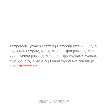
Tampereen Työväen Teatteri | Hämeenpuisto 28 – 32, PL
139, 33201 Tampere, p. (03) 2178 111 | Liput puh. (03) 2178
222 | Ryhmät puh. (03) 2178 333 | Lippumyymälä avoinna
ti-pe klo 12-19, la klo 11-19 | Ryhmämyynti avoinna ma-pe
9-16 |
ttt-teatteri.fi
VIIKON KAPPALE