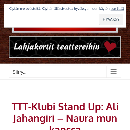
Skip
to
Käytämme evästeitä. Käyttämällä sivustoa hyväksyt niiden käytön
Lue lisää
content
Siirry...
TTT-Klubi Stand Up: Ali
Jahangiri – Naura mun
kanssa