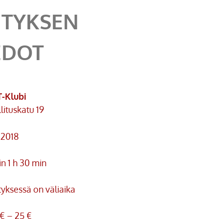
ITYKSEN
EDOT
T-Klubi
lituskatu 19
.2018
n 1 h 30 min
tyksessä on väliaika
€ – 25 €