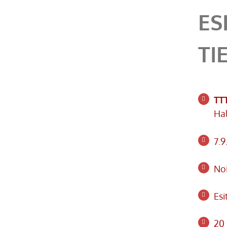
ES
TI
TT
Hal
7.9
Noi
Esi
20 