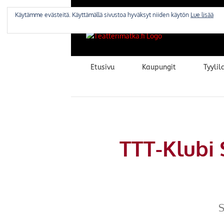
Skip
to
Käytämme evästeitä. Käyttämällä sivustoa hyväksyt niiden käytön
Lue lisää
content
Etusivu
Kaupungit
Tyylila
TTT-Klubi
S