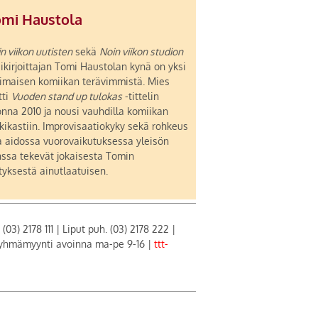
omi Haustola
n viikon uutisten
sekä
Noin viikon studion
ikirjoittajan Tomi Haustolan kynä on yksi
imaisen komiikan terävimmistä. Mies
tti
Vuoden stand up tulokas
-tittelin
nna 2010 ja nousi vauhdilla komiikan
kikastiin. Improvisaatiokyky sekä rohkeus
a aidossa vuorovaikutuksessa yleisön
ssa tekevät jokaisesta Tomin
tyksestä ainutlaatuisen.
) 2178 111 | Liput puh. (03) 2178 222 |
| Ryhmämyynti avoinna ma-pe 9-16 |
ttt-