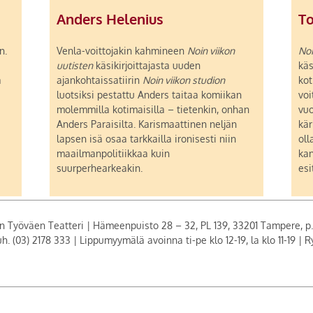
Anders Helenius
T
n.
Venla-voittojakin kahmineen
Noin viikon
Noi
uutisten
käsikirjoittajasta uuden
käs
ä
ajankohtaissatiirin
Noin viikon studion
kot
luotsiksi pestattu Anders taitaa komiikan
voi
molemmilla kotimaisilla – tietenkin, onhan
vuo
Anders Paraisilta. Karismaattinen neljän
kär
lapsen isä osaa tarkkailla ironisesti niin
oll
maailmanpolitiikkaa kuin
kan
suurperhearkeakin.
esi
Työväen Teatteri | Hämeenpuisto 28 – 32, PL 139, 33201 Tampere, p. (03
. (03) 2178 333 | Lippumyymälä avoinna ti-pe klo 12-19, la klo 11-19 