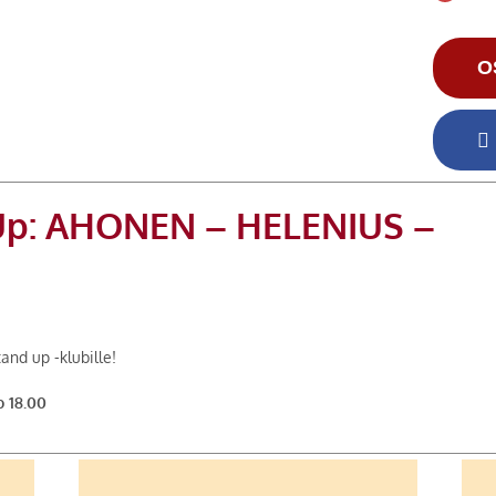
O
 Up: AHONEN – HELENIUS –
nd up -klubille!
o 18.00