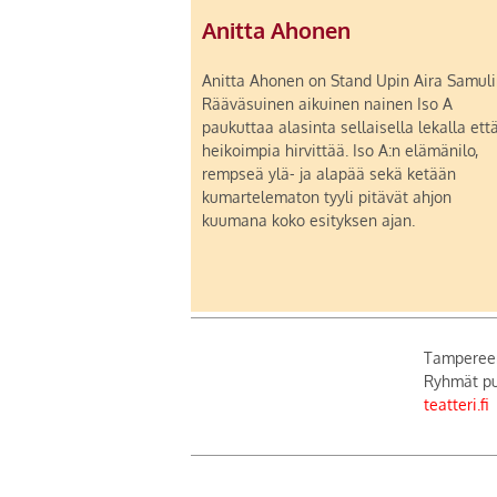
Anitta Ahonen
Anitta Ahonen on Stand Upin Aira Samuli
Rääväsuinen aikuinen nainen Iso A
paukuttaa alasinta sellaisella lekalla ett
heikoimpia hirvittää. Iso A:n elämänilo,
rempseä ylä- ja alapää sekä ketään
kumartelematon tyyli pitävät ahjon
kuumana koko esityksen ajan.
Tampereen 
Ryhmät puh
teatteri.fi