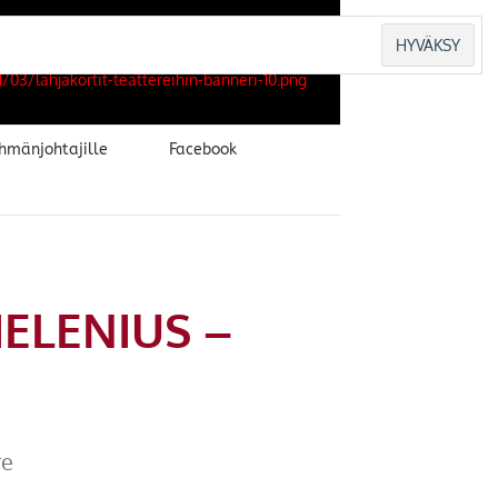
hmänjohtajille
Facebook
HELENIUS –
re