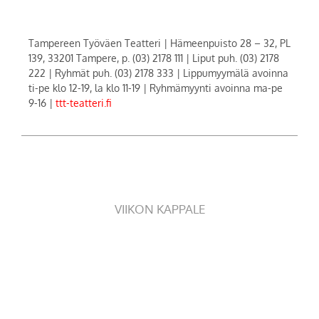
Tampereen Työväen Teatteri | Hämeenpuisto 28 – 32, PL
139, 33201 Tampere, p. (03) 2178 111 | Liput puh. (03) 2178
222 | Ryhmät puh. (03) 2178 333 | Lippumyymälä avoinna
ti-pe klo 12-19, la klo 11-19 | Ryhmämyynti avoinna ma-pe
9-16 |
ttt-teatteri.fi
VIIKON KAPPALE