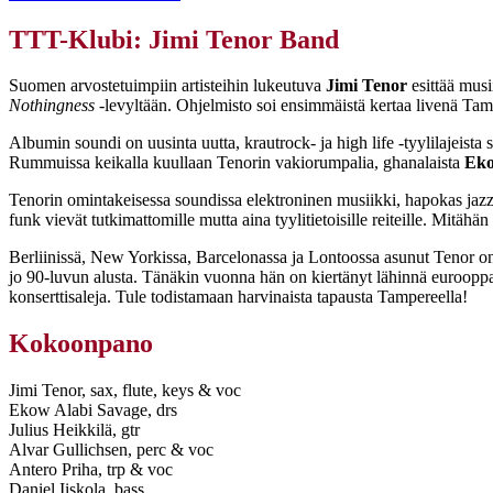
TTT-Klubi: Jimi Tenor Band
Suomen arvostetuimpiin artisteihin lukeutuva
Jimi Tenor
esittää musi
Nothingness
-levyltään. Ohjelmisto soi ensimmäistä kertaa livenä Tam
Albumin soundi on uusinta uutta, krautrock- ja high life -tyylilajeista s
Rummuissa keikalla kuullaan Tenorin vakiorumpalia, ghanalaista
Eko
Tenorin omintakeisessa soundissa elektroninen musiikki, hapokas jazz
funk vievät tutkimattomille mutta aina tyylitietoisille reiteille. Mitähän
Berliinissä, New Yorkissa, Barcelonassa ja Lontoossa asunut Tenor on
jo 90-luvun alusta. Tänäkin vuonna hän on kiertänyt lähinnä eurooppal
konserttisaleja. Tule todistamaan harvinaista tapausta Tampereella!
Kokoonpano
Jimi Tenor, sax, flute, keys & voc
Ekow Alabi Savage, drs
Julius Heikkilä, gtr
Alvar Gullichsen, perc & voc
Antero Priha, trp & voc
Daniel Iiskola, bass