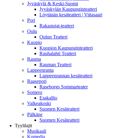
Jyväskylä & Keski-Suomi
Jyväskylän Kaupunginteatteri
Löytänän kesäteatteri | Viitasaari
Pori
Rakastajat-teatteri
Oulu
Oulun Teatteri
Kuopio
Kuopion Kaupunginteatteri
Rauhalahti Teatteri
Rauma
Rauman Teatteri
Lappeenranta
Lappeenrannan kesäteatteri
Raasepori
Raseborgs Sommarteater
Somero
Esakallio
Valkeakoski
Suomen Kesäteatteri
Pälkäne
Suomen Kesäteatteri
Tyylilajit
Musikaali
Komedia