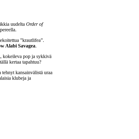
ikkia uudelta
Order of
pereella.
ekoitettua ”krautlifea”.
w Alabi Savagea
.
, kokeileva pop ja sykkivä
 tällä kertaa tapahtuu?
 tehnyt kansainvälistä uraa
aisia klubeja ja