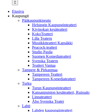
...
Etusivu
Kaupungit
Pääkaupunkiseutu
Helsingin Kaupunginteatteri
Kivinokan kesäteatteri
KokoTeatteri
Lilla Teatern
Musiikkiteatteri Kapsäkki
Peacock-teatteri
Studio Pasila
Suomen Komediateatteri
Svenska Teatern
Teatteri Vantaa
Tampere & Pirkanmaa
Tampereen Teatteri
Tampereen Komediateatteri
Turku
Turun Kaupunginteatteri
Kansanpuiston kesäteatteri, Ruissalo
Linnateatteri
Åbo Svenska Teater
Lahti
Lahden kaupunginteatteri