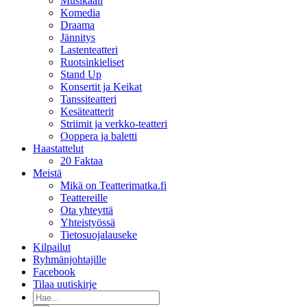
Musikaali
Komedia
Draama
Jännitys
Lastenteatteri
Ruotsinkieliset
Stand Up
Konsertit ja Keikat
Tanssiteatteri
Kesäteatterit
Striimit ja verkko-teatteri
Ooppera ja baletti
Haastattelut
20 Faktaa
Meistä
Mikä on Teatterimatka.fi
Teattereille
Ota yhteyttä
Yhteistyössä
Tietosuojalauseke
Kilpailut
Ryhmänjohtajille
Facebook
Tilaa uutiskirje
Etsi