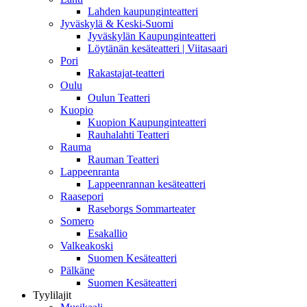
Lahden kaupunginteatteri
Jyväskylä & Keski-Suomi
Jyväskylän Kaupunginteatteri
Löytänän kesäteatteri | Viitasaari
Pori
Rakastajat-teatteri
Oulu
Oulun Teatteri
Kuopio
Kuopion Kaupunginteatteri
Rauhalahti Teatteri
Rauma
Rauman Teatteri
Lappeenranta
Lappeenrannan kesäteatteri
Raasepori
Raseborgs Sommarteater
Somero
Esakallio
Valkeakoski
Suomen Kesäteatteri
Pälkäne
Suomen Kesäteatteri
Tyylilajit