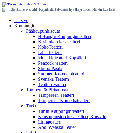
Skip
to
Käytämme evästeitä. Käyttämällä sivustoa hyväksyt niiden käytön
Lue lisää
content
Etusivu
Kaupungit
Pääkaupunkiseutu
Helsingin Kaupunginteatteri
Kivinokan kesäteatteri
KokoTeatteri
Lilla Teatern
Musiikkiteatteri Kapsäkki
Peacock-teatteri
Studio Pasila
Suomen Komediateatteri
Svenska Teatern
Teatteri Vantaa
Tampere & Pirkanmaa
Tampereen Teatteri
Tampereen Komediateatteri
Turku
Turun Kaupunginteatteri
Kansanpuiston kesäteatteri, Ruissalo
Linnateatteri
Åbo Svenska Teater
Lahti