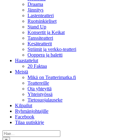
Draama
Jännitys
Lastenteatteri
Ruotsinkieliset
Stand Up
Konsertit ja Keikat
Tanssiteatteri
Kesäteatterit
Striimit ja verkko-teatteri
Ooppera ja baletti
Haastattelut
20 Faktaa
Meistä
Mikä on Teatterimatka.fi
Teattereille
Ota yhteyttä
Yhteistyössä
Tietosuojalauseke
Kilpailut
Ryhmänjohtajille
Facebook
Tilaa uutiskirje
Etsi
...