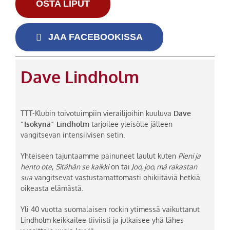
OSTA LIPUT
JAA FACEBOOKISSA
Dave Lindholm
TTT-Klubin toivotuimpiin vierailijoihin kuuluva
Dave
”Isokynä” Lindholm
tarjoilee yleisölle jälleen
vangitsevan intensiivisen setin.
Yhteiseen tajuntaamme painuneet laulut kuten
Pieni ja
hento ote
,
Sitähän se kaikki
on tai
Joo, joo, mä rakastan
sua
vangitsevat vastustamattomasti ohikiitäviä hetkiä
oikeasta elämästä.
Yli 40 vuotta suomalaisen rockin ytimessä vaikuttanut
Lindholm keikkailee tiiviisti ja julkaisee yhä lähes