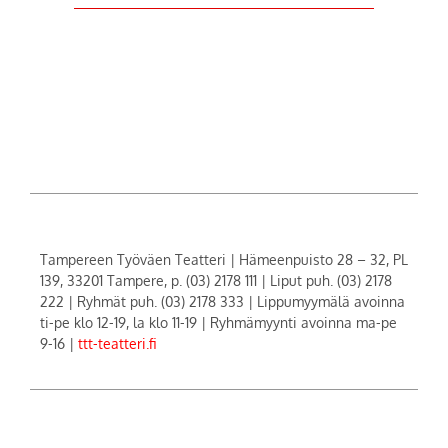
Tampereen Työväen Teatteri | Hämeenpuisto 28 – 32, PL
139, 33201 Tampere, p. (03) 2178 111 | Liput puh. (03) 2178
222 | Ryhmät puh. (03) 2178 333 | Lippumyymälä avoinna
ti-pe klo 12-19, la klo 11-19 | Ryhmämyynti avoinna ma-pe
9-16 |
ttt-teatteri.fi