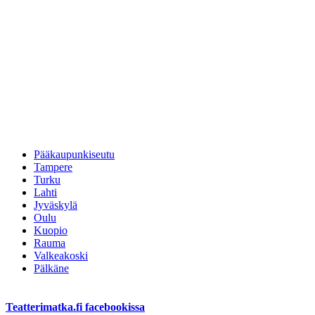
Pääkaupunkiseutu
Tampere
Turku
Lahti
Jyväskylä
Oulu
Kuopio
Rauma
Valkeakoski
Pälkäne
Teatterimatka.fi facebookissa