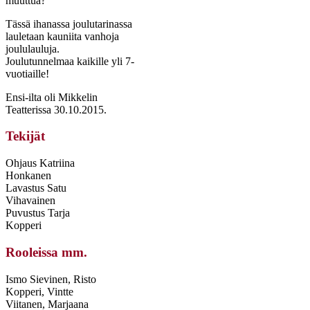
muuttua?
Tässä ihanassa joulutarinassa
lauletaan kauniita vanhoja
joululauluja.
Joulutunnelmaa kaikille yli 7-
vuotiaille!
Ensi-ilta oli Mikkelin
Teatterissa 30.10.2015.
Tekijät
Ohjaus Katriina
Honkanen
Lavastus Satu
Vihavainen
Puvustus Tarja
Kopperi
Rooleissa mm.
Ismo Sievinen, Risto
Kopperi, Vintte
Viitanen, Marjaana