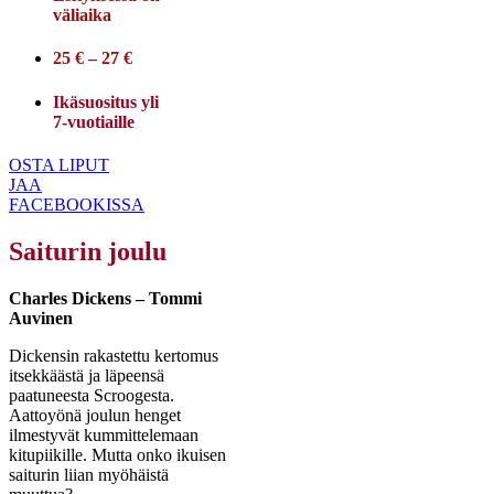
väliaika
25 € – 27 €
Ikäsuositus yli
7-vuotiaille
OSTA LIPUT
JAA
FACEBOOKISSA
Saiturin joulu
Charles Dickens – Tommi
Auvinen
Dickensin rakastettu kertomus
itsekkäästä ja läpeensä
paatuneesta Scroogesta.
Aattoyönä joulun henget
ilmestyvät kummittelemaan
kitupiikille. Mutta onko ikuisen
saiturin liian myöhäistä