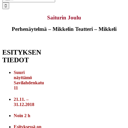
...
Saiturin Joulu
Perhenäytelmä – Mikkelin Teatteri – Mikkeli
ESITYKSEN
TIEDOT
Suuri
näyttämö
Savilahdenkatu
11
21.11. –
31.12.2018
Noin 2 h
Esityksessä on