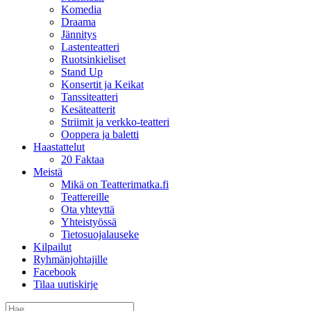
Komedia
Draama
Jännitys
Lastenteatteri
Ruotsinkieliset
Stand Up
Konsertit ja Keikat
Tanssiteatteri
Kesäteatterit
Striimit ja verkko-teatteri
Ooppera ja baletti
Haastattelut
20 Faktaa
Meistä
Mikä on Teatterimatka.fi
Teattereille
Ota yhteyttä
Yhteistyössä
Tietosuojalauseke
Kilpailut
Ryhmänjohtajille
Facebook
Tilaa uutiskirje
Etsi