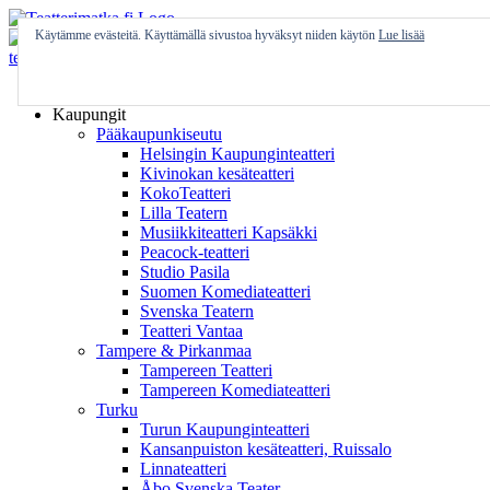
Skip
to
Käytämme evästeitä. Käyttämällä sivustoa hyväksyt niiden käytön
Lue lisää
content
Etusivu
Kaupungit
Pääkaupunkiseutu
Helsingin Kaupunginteatteri
Kivinokan kesäteatteri
KokoTeatteri
Lilla Teatern
Musiikkiteatteri Kapsäkki
Peacock-teatteri
Studio Pasila
Suomen Komediateatteri
Svenska Teatern
Teatteri Vantaa
Tampere & Pirkanmaa
Tampereen Teatteri
Tampereen Komediateatteri
Turku
Turun Kaupunginteatteri
Kansanpuiston kesäteatteri, Ruissalo
Linnateatteri
Åbo Svenska Teater