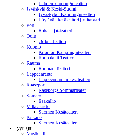
Lahden kaupunginteatteri
Jyväskylä & Keski-Suomi
Jyväskylän Kaupunginteatteri
Löytänän kesäteatteri | Viitasaari
Pori
Rakastajat-teatteri
Oulu
Oulun Teatteri
Kuopio
Kuopion Kaupunginteatteri
Rauhalahti Teatteri
Rauma
Rauman Teatteri
Lappeenranta
Lappeenrannan kesäteatteri
Raasepori
Raseborgs Sommarteater
Somero
Esakallio
Valkeakoski
Suomen Kesäteatteri
Pälkäne
Suomen Kesäteatteri
Tyylilajit
Musikaali