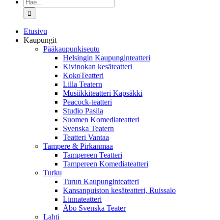
Etsi
...
Etusivu
Kaupungit
Pääkaupunkiseutu
Helsingin Kaupunginteatteri
Kivinokan kesäteatteri
KokoTeatteri
Lilla Teatern
Musiikkiteatteri Kapsäkki
Peacock-teatteri
Studio Pasila
Suomen Komediateatteri
Svenska Teatern
Teatteri Vantaa
Tampere & Pirkanmaa
Tampereen Teatteri
Tampereen Komediateatteri
Turku
Turun Kaupunginteatteri
Kansanpuiston kesäteatteri, Ruissalo
Linnateatteri
Åbo Svenska Teater
Lahti