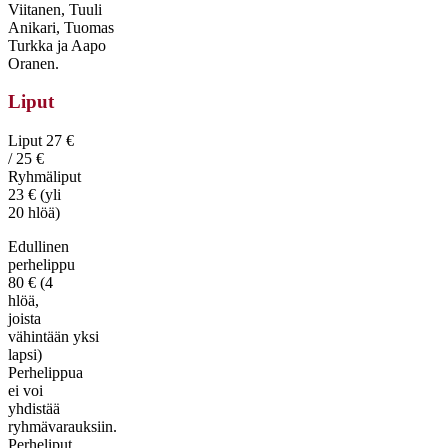
Viitanen, Tuuli
Anikari, Tuomas
Turkka ja Aapo
Oranen.
Liput
Liput 27 €
/ 25 €
Ryhmäliput
23 € (yli
20 hlöä)
Edullinen
perhelippu
80 € (4
hlöä,
joista
vähintään yksi
lapsi)
Perhelippua
ei voi
yhdistää
ryhmävarauksiin.
Perheliput