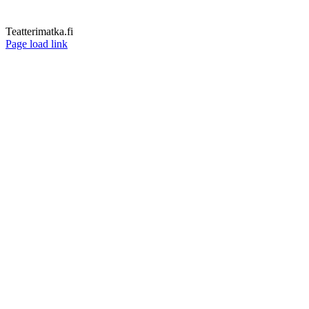
Teatterimatka.fi
Facebook
Page load link
Go
to
Top