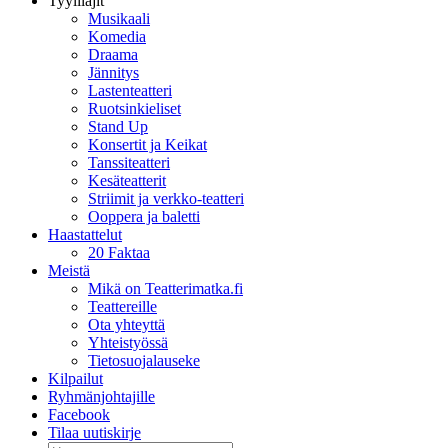
Tyylilajit
Musikaali
Komedia
Draama
Jännitys
Lastenteatteri
Ruotsinkieliset
Stand Up
Konsertit ja Keikat
Tanssiteatteri
Kesäteatterit
Striimit ja verkko-teatteri
Ooppera ja baletti
Haastattelut
20 Faktaa
Meistä
Mikä on Teatterimatka.fi
Teattereille
Ota yhteyttä
Yhteistyössä
Tietosuojalauseke
Kilpailut
Ryhmänjohtajille
Facebook
Tilaa uutiskirje