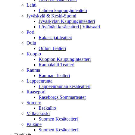
Lahti
Lahden kaupunginteatteri
Jyväskylä & Keski-Suomi
Jyväskylän Kaupunginteatteri
Löytänän kesäteatteri | Viitasaari
Pori
Rakastajat-teatteri
Oulu
Oulun Teatteri
Kuopio
Kuopion Kaupunginteatteri
Rauhalahti Teatteri
Rauma
Rauman Teatteri
Lappeenranta
Lappeenrannan kesäteatteri
Raasepori
Raseborgs Sommarteater
Somero
Esakallio
Valkeakoski
Suomen Kesäteatteri
Pälkäne
Suomen Kesäteatteri