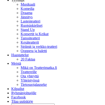
Tyylilajit
Musikaali
Komedia
Draama
Jännitys
Lastenteatteri
Ruotsinkieliset
Stand Up
Konsertit ja Keikat
Tanssiteatteri
Kesäteatterit
Striimit ja verkko-teatteri
Ooppera ja baletti
Haastattelut
20 Faktaa
Meistä
Mikä on Teatterimatka.fi
Teattereille
Ota yhteyttä
Yhteistyössä
Tietosuojalauseke
Kilpailut
Ryhmänjohtajille
Facebook
Tilaa uutiskirje