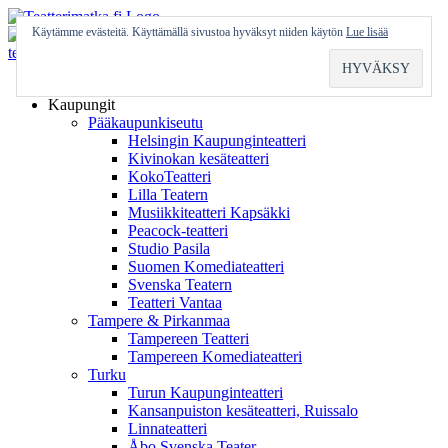
Skip
to
Käytämme evästeitä. Käyttämällä sivustoa hyväksyt niiden käytön
Lue lisää
content
Etusivu
Kaupungit
Pääkaupunkiseutu
Helsingin Kaupunginteatteri
Kivinokan kesäteatteri
KokoTeatteri
Lilla Teatern
Musiikkiteatteri Kapsäkki
Peacock-teatteri
Studio Pasila
Suomen Komediateatteri
Svenska Teatern
Teatteri Vantaa
Tampere & Pirkanmaa
Tampereen Teatteri
Tampereen Komediateatteri
Turku
Turun Kaupunginteatteri
Kansanpuiston kesäteatteri, Ruissalo
Linnateatteri
Åbo Svenska Teater