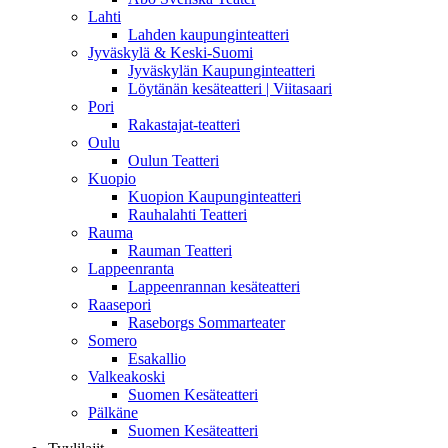
Lahti
Lahden kaupunginteatteri
Jyväskylä & Keski-Suomi
Jyväskylän Kaupunginteatteri
Löytänän kesäteatteri | Viitasaari
Pori
Rakastajat-teatteri
Oulu
Oulun Teatteri
Kuopio
Kuopion Kaupunginteatteri
Rauhalahti Teatteri
Rauma
Rauman Teatteri
Lappeenranta
Lappeenrannan kesäteatteri
Raasepori
Raseborgs Sommarteater
Somero
Esakallio
Valkeakoski
Suomen Kesäteatteri
Pälkäne
Suomen Kesäteatteri