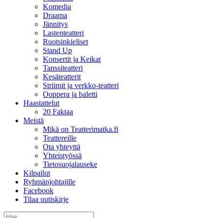
Komedia
Draama
Jännitys
Lastenteatteri
Ruotsinkieliset
Stand Up
Konsertit ja Keikat
Tanssiteatteri
Kesäteatterit
Striimit ja verkko-teatteri
Ooppera ja baletti
Haastattelut
20 Faktaa
Meistä
Mikä on Teatterimatka.fi
Teattereille
Ota yhteyttä
Yhteistyössä
Tietosuojalauseke
Kilpailut
Ryhmänjohtajille
Facebook
Tilaa uutiskirje
Etsi