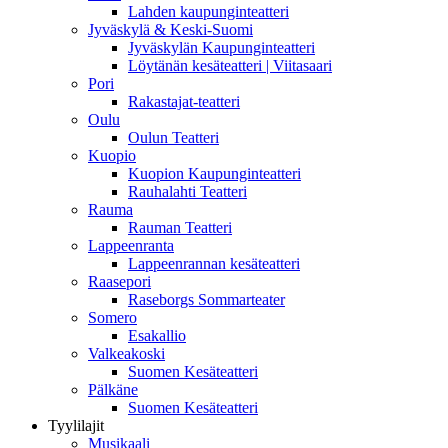
Lahden kaupunginteatteri
Jyväskylä & Keski-Suomi
Jyväskylän Kaupunginteatteri
Löytänän kesäteatteri | Viitasaari
Pori
Rakastajat-teatteri
Oulu
Oulun Teatteri
Kuopio
Kuopion Kaupunginteatteri
Rauhalahti Teatteri
Rauma
Rauman Teatteri
Lappeenranta
Lappeenrannan kesäteatteri
Raasepori
Raseborgs Sommarteater
Somero
Esakallio
Valkeakoski
Suomen Kesäteatteri
Pälkäne
Suomen Kesäteatteri
Tyylilajit
Musikaali