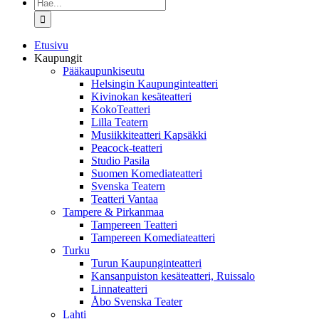
Etsi
...
Etusivu
Kaupungit
Pääkaupunkiseutu
Helsingin Kaupunginteatteri
Kivinokan kesäteatteri
KokoTeatteri
Lilla Teatern
Musiikkiteatteri Kapsäkki
Peacock-teatteri
Studio Pasila
Suomen Komediateatteri
Svenska Teatern
Teatteri Vantaa
Tampere & Pirkanmaa
Tampereen Teatteri
Tampereen Komediateatteri
Turku
Turun Kaupunginteatteri
Kansanpuiston kesäteatteri, Ruissalo
Linnateatteri
Åbo Svenska Teater
Lahti