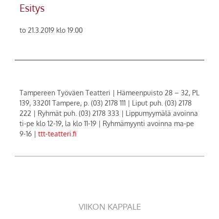
Esitys
to 21.3.2019 klo 19.00
Tampereen Työväen Teatteri | Hämeenpuisto 28 – 32, PL
139, 33201 Tampere, p. (03) 2178 111 | Liput puh. (03) 2178
222 | Ryhmät puh. (03) 2178 333 | Lippumyymälä avoinna
ti-pe klo 12-19, la klo 11-19 | Ryhmämyynti avoinna ma-pe
9-16 |
ttt-teatteri.fi
VIIKON KAPPALE