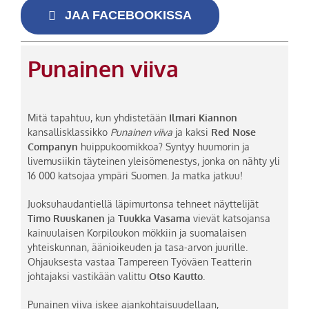
JAA FACEBOOKISSA
Punainen viiva
Mitä tapahtuu, kun yhdistetään
Ilmari Kiannon
kansallisklassikko
Punainen viiva
ja kaksi
Red Nose
Companyn
huippukoomikkoa? Syntyy huumorin ja
livemusiikin täyteinen yleisömenestys, jonka on nähty yli
16 000 katsojaa ympäri Suomen. Ja matka jatkuu!
Juoksuhaudantiellä läpimurtonsa tehneet näyttelijät
Timo Ruuskanen
ja
Tuukka Vasama
vievät katsojansa
kainuulaisen Korpiloukon mökkiin ja suomalaisen
yhteiskunnan, äänioikeuden ja tasa-arvon juurille.
Ohjauksesta vastaa Tampereen Työväen Teatterin
johtajaksi vastikään valittu
Otso Kautto
.
Punainen viiva iskee ajankohtaisuudellaan,