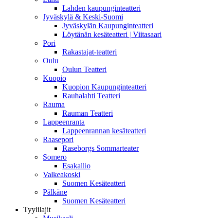
Lahden kaupunginteatteri
Jyväskylä & Keski-Suomi
Jyväskylän Kaupunginteatteri
Löytänän kesäteatteri | Viitasaari
Pori
Rakastajat-teatteri
Oulu
Oulun Teatteri
Kuopio
Kuopion Kaupunginteatteri
Rauhalahti Teatteri
Rauma
Rauman Teatteri
Lappeenranta
Lappeenrannan kesäteatteri
Raasepori
Raseborgs Sommarteater
Somero
Esakallio
Valkeakoski
Suomen Kesäteatteri
Pälkäne
Suomen Kesäteatteri
Tyylilajit