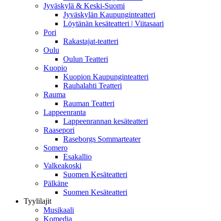
Jyväskylä & Keski-Suomi
Jyväskylän Kaupunginteatteri
Löytänän kesäteatteri | Viitasaari
Pori
Rakastajat-teatteri
Oulu
Oulun Teatteri
Kuopio
Kuopion Kaupunginteatteri
Rauhalahti Teatteri
Rauma
Rauman Teatteri
Lappeenranta
Lappeenrannan kesäteatteri
Raasepori
Raseborgs Sommarteater
Somero
Esakallio
Valkeakoski
Suomen Kesäteatteri
Pälkäne
Suomen Kesäteatteri
Tyylilajit
Musikaali
Komedia