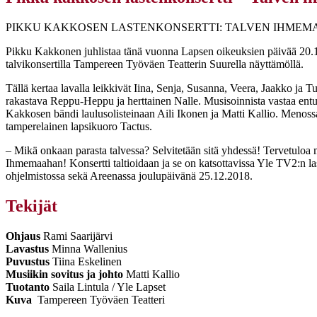
PIKKU KAKKOSEN LASTENKONSERTTI: TALVEN IHMEM
Pikku Kakkonen juhlistaa tänä vuonna Lapsen oikeuksien päivää 20.11
talvikonsertilla Tampereen Työväen Teatterin Suurella näyttämöllä.
Tällä kertaa lavalla leikkivät Iina, Senja, Susanna, Veera, Jaakko ja 
rakastava Reppu-Heppu ja herttainen Nalle. Musisoinnista vastaa entu
Kakkosen bändi laulusolisteinaan Aili Ikonen ja Matti Kallio. Meno
tamperelainen lapsikuoro Tactus.
– Mikä onkaan parasta talvessa? Selvitetään sitä yhdessä! Tervetulo
Ihmemaahan! Konsertti taltioidaan ja se on katsottavissa Yle TV2:n l
ohjelmistossa sekä Areenassa joulupäivänä 25.12.2018.
Tekijät
Ohjaus
Rami Saarijärvi
Lavastus
Minna Wallenius
Puvustus
Tiina Eskelinen
Musiikin sovitus ja johto
Matti Kallio
Tuotanto
Saila Lintula / Yle Lapset
Kuva
Tampereen Työväen Teatteri