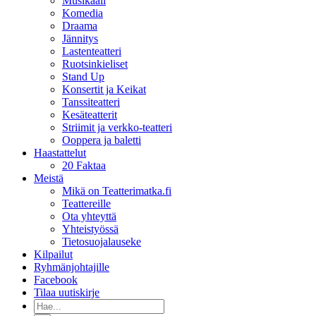
Musikaali
Komedia
Draama
Jännitys
Lastenteatteri
Ruotsinkieliset
Stand Up
Konsertit ja Keikat
Tanssiteatteri
Kesäteatterit
Striimit ja verkko-teatteri
Ooppera ja baletti
Haastattelut
20 Faktaa
Meistä
Mikä on Teatterimatka.fi
Teattereille
Ota yhteyttä
Yhteistyössä
Tietosuojalauseke
Kilpailut
Ryhmänjohtajille
Facebook
Tilaa uutiskirje
Etsi