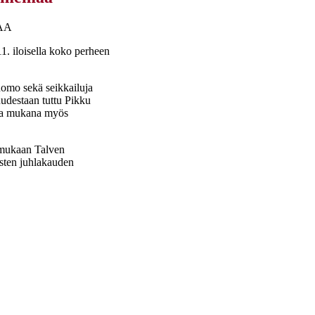
AA
. iloisella koko perheen
Tuomo sekä seikkailuja
udestaan tuttu Pikku
ssa mukana myös
a mukaan Talven
asten juhlakauden