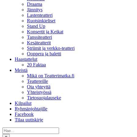
Draama
Jännitys
Lastenteatteri
Ruotsinkieliset
Stand Up
Konsertit ja Keikat
Tanssiteatteri
Kesäteatterit
Striimit ja verkko-teatteri
Ooppera ja baletti
Haastattelut
20 Faktaa
Meistä
Mikä on Teatterimatka.fi
Teattereille
Ota yhteyttä
Yhteistyössä
Tietosuojalauseke
Kilpailut
Ryhmänjohtajille
Facebook
Tilaa uutiskirje
Etsi
...