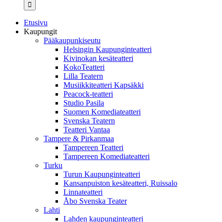
...
Etusivu
Kaupungit
Pääkaupunkiseutu
Helsingin Kaupunginteatteri
Kivinokan kesäteatteri
KokoTeatteri
Lilla Teatern
Musiikkiteatteri Kapsäkki
Peacock-teatteri
Studio Pasila
Suomen Komediateatteri
Svenska Teatern
Teatteri Vantaa
Tampere & Pirkanmaa
Tampereen Teatteri
Tampereen Komediateatteri
Turku
Turun Kaupunginteatteri
Kansanpuiston kesäteatteri, Ruissalo
Linnateatteri
Åbo Svenska Teater
Lahti
Lahden kaupunginteatteri