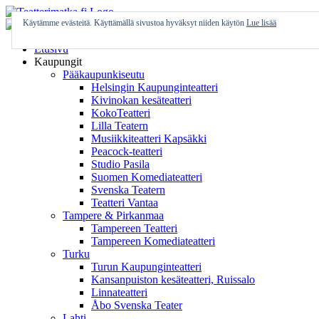
Skip
to
Käytämme evästeitä. Käyttämällä sivustoa hyväksyt niiden käytön
Lue lisää
content
Etusivu
Kaupungit
Pääkaupunkiseutu
Helsingin Kaupunginteatteri
Kivinokan kesäteatteri
KokoTeatteri
Lilla Teatern
Musiikkiteatteri Kapsäkki
Peacock-teatteri
Studio Pasila
Suomen Komediateatteri
Svenska Teatern
Teatteri Vantaa
Tampere & Pirkanmaa
Tampereen Teatteri
Tampereen Komediateatteri
Turku
Turun Kaupunginteatteri
Kansanpuiston kesäteatteri, Ruissalo
Linnateatteri
Åbo Svenska Teater
Lahti