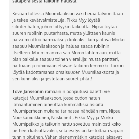
salaperäisestä taikurin hatusta.
Kevään tullessa Muumilaakson väki herää talviuniltaan
ja tekee kevätvalmisteluja. Pikku Myy löytää
silinterihatun, johon liittyykin taikuutta. Nipsu löytää
suuren rubiinin puutarhasta, mutta yllättäen kaunis
päivä muuttuu harmaaksi ja koleaksi, kun jäätävä Mörkö
saapuu Muumilaaksoon ja haluaa saada rubiinin
itselleen. Muumimamma saa Mörön lähtemään, mutta
pian paikalle saapuu toinen vierailija: musta pantteri,
hattuaan ja rubiiniaan etsivän taikurin lemmikki. Taikuri
löytää kadottamansa omaisuuden Muumilaaksosta ja
sen kunniaksi järjestetään suuret juhlat!
Tove Janssonin
romaaniin pohjautuva baletti vie
katsojat Muumilaaksoon, jossa oudon hatun
ilmaantuminen aiheuttaa kummallisia asioita.
Muumiperheen mukana tarinassa nähdään mm. Nipsu,
Nuuskamuikkunen, Niiskuneiti, Pikku Myy ja Mörkö.
Muumipeikko ja taikurin hattu soveltuu mainiosti koko
perheen katsottavaksi, sillä esitys on kestoltaan vajaan
tunnin pituinen. Vähän pienemmätkin katsojat jaksavat