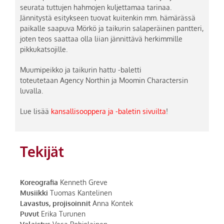
seurata tuttujen hahmojen kuljettamaa tarinaa.
Jännitystä esitykseen tuovat kuitenkin mm. hämärässä
paikalle saapuva Mörkö ja taikurin salaperäinen pantteri,
joten teos saattaa olla liian jännittävä herkimmille
pikkukatsojille.
Muumipeikko ja taikurin hattu -baletti
toteutetaan Agency Northin ja Moomin Charactersin
luvalla.
Lue lisää
kansallisooppera ja -baletin sivuilta
!
Tekijät
Koreografia
Kenneth Greve
Musiikki
Tuomas Kantelinen
Lavastus, projisoinnit
Anna Kontek
Puvut
Erika Turunen