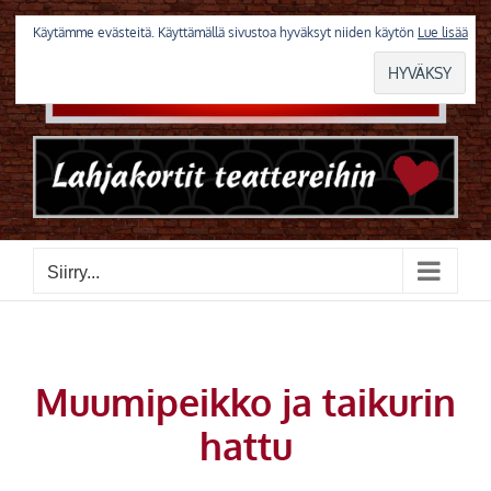
Skip
to
Käytämme evästeitä. Käyttämällä sivustoa hyväksyt niiden käytön
Lue lisää
content
Siirry...
Muumipeikko ja taikurin
hattu