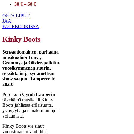
30 € – 68 €
OSTA LIPUT
JAA
FACEBOOKISSA
Kinky Boots
Sensaatiomainen, parhaana
musikaalina Tony-,
Grammy- ja Olivier-palkittu,
vuosikymmenen suurin,
seksikkäin ja sydämellisin
show saapuu Tampereelle
2020!
Pop-ikoni
Cyndi Lauperin
säveltämä musikaali Kinky
Boots juhlistaa erilaisuutta,
ystävyyttä ja ennakkoluulojen
voittamista.
Kinky Boots vie sinut
vuoristoradan vauhdilla