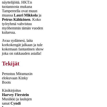
näyttelijöitä. HKT:n
tuotannosta mukana
Tampereella ovat muun
muassa
Lauri Mikkola
ja
Petrus Kähkönen
. Koko
työryhmä vahvistuu
myöhemmin tämän vuoden
kuluessa.
Avaa sydämesi, laita
korkokengät jalkaan ja tule
kokemaan fantastinen show
joka on rakkauden asialla!
Tekijät
Perustuu Miramaxin
elokuvaan Kinky
Boots
Käsikirjoitus
Harvey Fierstein
Musiikki ja laulujen
sanat
Cyndi