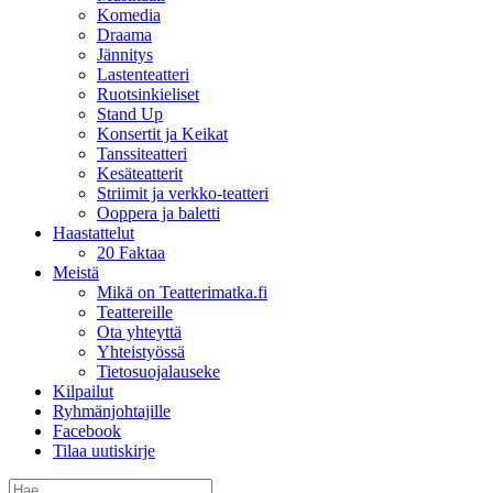
Komedia
Draama
Jännitys
Lastenteatteri
Ruotsinkieliset
Stand Up
Konsertit ja Keikat
Tanssiteatteri
Kesäteatterit
Striimit ja verkko-teatteri
Ooppera ja baletti
Haastattelut
20 Faktaa
Meistä
Mikä on Teatterimatka.fi
Teattereille
Ota yhteyttä
Yhteistyössä
Tietosuojalauseke
Kilpailut
Ryhmänjohtajille
Facebook
Tilaa uutiskirje
Etsi