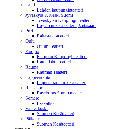
Lahti
Lahden kaupunginteatteri
Jyväskylä & Keski-Suomi
Jyväskylän Kaupunginteatteri
Löytänän kesäteatteri | Viitasaari
Pori
Rakastajat-teatteri
Oulu
Oulun Teatteri
Kuopio
Kuopion Kaupunginteatteri
Rauhalahti Teatteri
Rauma
Rauman Teatteri
Lappeenranta
Lappeenrannan kesäteatteri
Raasepori
Raseborgs Sommarteater
Somero
Esakallio
Valkeakoski
Suomen Kesäteatteri
Pälkäne
Suomen Kesäteatteri