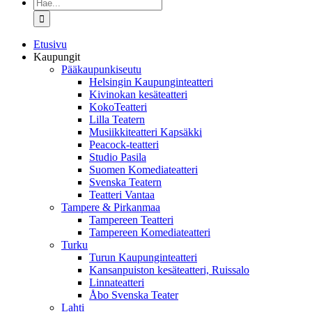
Etsi
...
Etusivu
Kaupungit
Pääkaupunkiseutu
Helsingin Kaupunginteatteri
Kivinokan kesäteatteri
KokoTeatteri
Lilla Teatern
Musiikkiteatteri Kapsäkki
Peacock-teatteri
Studio Pasila
Suomen Komediateatteri
Svenska Teatern
Teatteri Vantaa
Tampere & Pirkanmaa
Tampereen Teatteri
Tampereen Komediateatteri
Turku
Turun Kaupunginteatteri
Kansanpuiston kesäteatteri, Ruissalo
Linnateatteri
Åbo Svenska Teater
Lahti