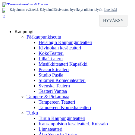
Skip
to
Käytämme evästeitä. Käyttämällä sivustoa hyväksyt niiden käytön
Lue lisää
content
Etusivu
Kaupungit
Pääkaupunkiseutu
Helsingin Kaupunginteatteri
Kivinokan kesäteatteri
KokoTeatteri
Lilla Teatern
Musiikkiteatteri Kapsäkki
Peacock-teatteri
Studio Pasila
Suomen Komediateatteri
Svenska Teatern
Teatteri Vantaa
Tampere & Pirkanmaa
Tampereen Teatteri
Tampereen Komediateatteri
Turku
Turun Kaupunginteatteri
Kansanpuiston kesäteatteri, Ruissalo
Linnateatteri
Åbo Svenska Teater