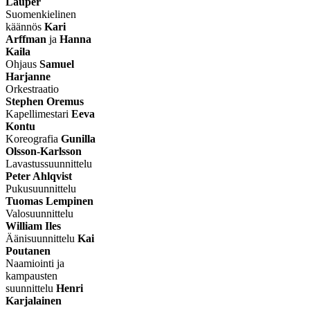
Lauper
Suomenkielinen
käännös
Kari
Arffman
ja
Hanna
Kaila
Ohjaus
Samuel
Harjanne
Orkestraatio
Stephen Oremus
Kapellimestari
Eeva
Kontu
Koreografia
Gunilla
Olsson-Karlsson
Lavastussuunnittelu
Peter Ahlqvist
Pukusuunnittelu
Tuomas Lempinen
Valosuunnittelu
William Iles
Äänisuunnittelu
Kai
Poutanen
Naamiointi ja
kampausten
suunnittelu
Henri
Karjalainen