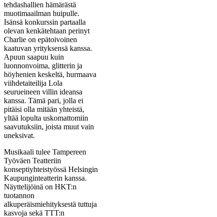
tehdashallien hämärästä
muotimaailman huipulle.
Isänsä konkurssin partaalla
olevan kenkätehtaan perinyt
Charlie on epätoivoinen
kaatuvan yrityksensä kanssa.
Apuun saapuu kuin
luonnonvoima, glitterin ja
höyhenien keskeltä, hurmaava
viihdetaiteilija Lola
seurueineen villin ideansa
kanssa. Tämä pari, jolla ei
pitäisi olla mitään yhteistä,
yltää lopulta uskomattomiin
saavutuksiin, joista muut vain
uneksivat.
Musikaali tulee Tampereen
Työväen Teatteriin
konseptiyhteistyössä Helsingin
Kaupunginteatterin kanssa.
Näyttelijöinä on HKT:n
tuotannon
alkuperäismiehityksestä tuttuja
kasvoja sekä TTT:n