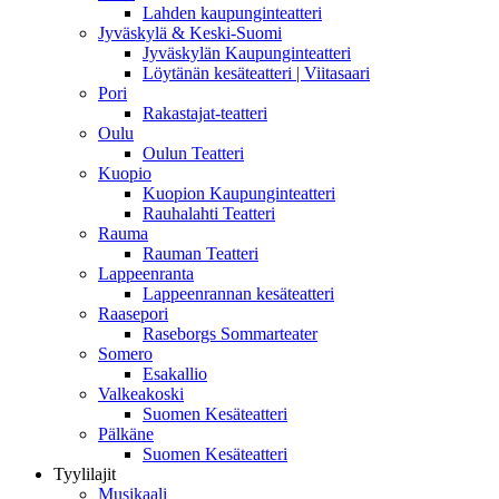
Lahden kaupunginteatteri
Jyväskylä & Keski-Suomi
Jyväskylän Kaupunginteatteri
Löytänän kesäteatteri | Viitasaari
Pori
Rakastajat-teatteri
Oulu
Oulun Teatteri
Kuopio
Kuopion Kaupunginteatteri
Rauhalahti Teatteri
Rauma
Rauman Teatteri
Lappeenranta
Lappeenrannan kesäteatteri
Raasepori
Raseborgs Sommarteater
Somero
Esakallio
Valkeakoski
Suomen Kesäteatteri
Pälkäne
Suomen Kesäteatteri
Tyylilajit
Musikaali