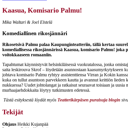
Kaasua, Komisario Palmu!
Mika Waltari & Joel Elstelä
Komediallinen rikosjännäri
Rikosetsivä Palmu palaa Kaupunginteatteriin, tällä kertaa suurel
komediallisessa rikosjännärissä Kaasua, komisario Palmu! joka
voitokkaaseen romaaniin.
Tapahtumat käynnistyvät helsinkiläisessä vuokratalossa, jonka omistaj
saita leskirouva Skrof – löydetään asunnostaan kaasumyrkytykseen k
johtava komisario Palmu ryhtyy assistenttiensa Virran ja Kokin kanssa
kuka on tullut asuntoon parvekkeen kautta ja avannut keittiön lieden
nukkuessa? Uudet johtolangat ja ratkaisut seuraavat toisiaan ja uusia 
murhaajaehdokkaita löytyy tutkimusten edetessä.
Tästä esityksestä löydät myös
Teatterikärpäsen puraisuja blogin
sivu
Tekijät
Ohjaus
Heikki Kujanpää