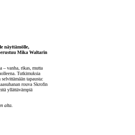
le näyttämölle,
 perustuu Mika Waltarin
a – vanha, rikas, mutta
uolleena. Tutkimuksia
 selvittämään tapausta:
 kaasuhanan rouva Skrofin
mitä yllättävämpiä
n alta.