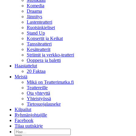
Musikaali
Komedia
Draama
Jännitys
Lastenteatteri
Ruotsinkieliset
Stand Up
Konsertit ja Keikat
Tanssiteatteri
Kesäteatterit
Striimit ja verkko-teatteri
Ooppera ja baletti
Haastattelut
20 Faktaa
Meistä
Mikä on Teatterimatka.fi
Teattereille
Ota yhteyttä
Yhteistyössä
Tietosuojalauseke
Kilpailut
Ryhmänjohtajille
Facebook
Tilaa uutiskirje
Etsi