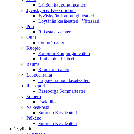
Lahden kaupunginteatteri
Jyväskylä & Keski-Suomi
Jyväskylän Kaupunginteatteri
Löytänän kesäteatteri | Viitasaari
Pori
Rakastajat-teatteri
Oulu
Oulun Teatteri
Kuopio
Kuopion Kaupunginteatteri
Rauhalahti Teatteri
Rauma
Rauman Teatteri
Lappeenranta
Lappeenrannan kesäteatteri
Raasepori
Raseborgs Sommarteater
Somero
Esakallio
Valkeakoski
Suomen Kesäteatteri
Pälkäne
Suomen Kesäteatteri
Tyylilajit