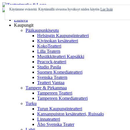
Skip
to
Käytämme evästeitä. Käyttämällä sivustoa hyväksyt niiden käytön
Lue lisää
content
Etusivu
Kaupungit
Pääkaupunkiseutu
Helsingin Kaupunginteatteri
Kivinokan kesäteatteri
KokoTeatteri
Lilla Teatern
Musiikkiteatteri Kapsäkki
Peacock-teatteri
Studio Pasila
Suomen Komediateatteri
Svenska Teatern
Teatteri Vantaa
Tampere & Pirkanmaa
Tampereen Teatteri
Tampereen Komediateatteri
Turku
Turun Kaupunginteatteri
Kansanpuiston kesäteatteri, Ruissalo
Linnateatteri
Åbo Svenska Teater
Lahti