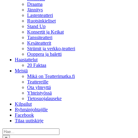
Draama
Jännitys
Lastenteatteri
Ruotsinkieliset
Stand Up
Konsertit ja Keikat
Tanssiteatteri
Kesäteatterit
Striimit ja verkko-teatteri
Ooppera ja baletti
Haastattelut
20 Faktaa
Meistä
Mikä on Teatterimatka.fi
Teattereille
Ota yhteyttä
Yhteistyössä
Tietosuojalauseke
Kilpailut
Ryhmänjohtajille
Facebook
Tilaa uutiskirje
Etsi
...