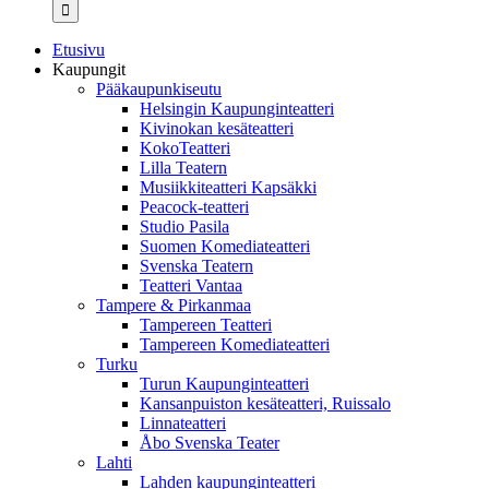
...
Etusivu
Kaupungit
Pääkaupunkiseutu
Helsingin Kaupunginteatteri
Kivinokan kesäteatteri
KokoTeatteri
Lilla Teatern
Musiikkiteatteri Kapsäkki
Peacock-teatteri
Studio Pasila
Suomen Komediateatteri
Svenska Teatern
Teatteri Vantaa
Tampere & Pirkanmaa
Tampereen Teatteri
Tampereen Komediateatteri
Turku
Turun Kaupunginteatteri
Kansanpuiston kesäteatteri, Ruissalo
Linnateatteri
Åbo Svenska Teater
Lahti
Lahden kaupunginteatteri