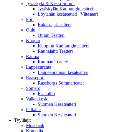
Jyväskylä & Keski-Suomi
Jyväskylän Kaupunginteatteri
Löytänän kesäteatteri | Viitasaari
Pori
Rakastajat-teatteri
Oulu
Oulun Teatteri
Kuopio
Kuopion Kaupunginteatteri
Rauhalahti Teatteri
Rauma
Rauman Teatteri
Lappeenranta
Lappeenrannan kesäteatteri
Raasepori
Raseborgs Sommarteater
Somero
Esakallio
Valkeakoski
Suomen Kesäteatteri
Pälkäne
Suomen Kesäteatteri
Tyylilajit
Musikaali
Komedia