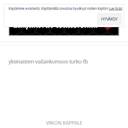
Skip
to
Käytämme evästeitä. Käyttämällä sivustoa hyväksyt niiden käytön
Lue lisää
content
yksinaisten-vallankumous-turku-fb
VIIKON KAPPALE