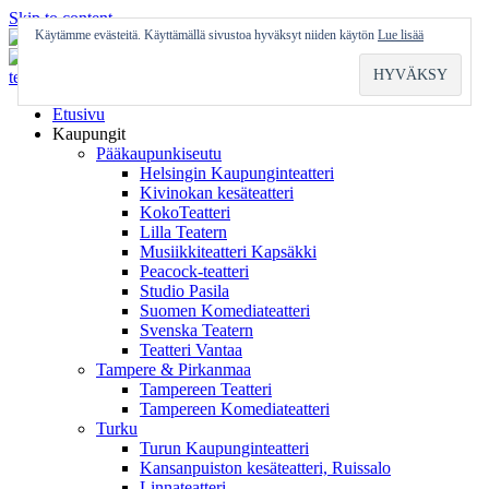
Skip to content
Käytämme evästeitä. Käyttämällä sivustoa hyväksyt niiden käytön
Lue lisää
Etusivu
Kaupungit
Pääkaupunkiseutu
Helsingin Kaupunginteatteri
Kivinokan kesäteatteri
KokoTeatteri
Lilla Teatern
Musiikkiteatteri Kapsäkki
Peacock-teatteri
Studio Pasila
Suomen Komediateatteri
Svenska Teatern
Teatteri Vantaa
Tampere & Pirkanmaa
Tampereen Teatteri
Tampereen Komediateatteri
Turku
Turun Kaupunginteatteri
Kansanpuiston kesäteatteri, Ruissalo
Linnateatteri