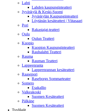
Lahti
Lahden kaupunginteatteri
Jyväskylä & Keski-Suomi
Jyväskylän Kaupunginteatteri
Löytänän kesäteatteri | Viitasaari
Pori
Rakastajat-teatteri
Oulu
Oulun Teatteri
Kuopio
Kuopion Kaupunginteatteri
Rauhalahti Teatteri
Rauma
Rauman Teatteri
Lappeenranta
Lappeenrannan kesäteatteri
Raasepori
Raseborgs Sommarteater
Somero
Esakallio
Valkeakoski
Suomen Kesäteatteri
Pälkäne
Suomen Kesäteatteri
Tyylilajit