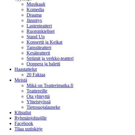
Musikaali
Komedia
Draama
Jännitys
Lastenteatteri
Ruotsinkieliset
Stand Up
Konsertit ja Keikat
Tanssiteatteri
Kesäteatterit
Striimit ja verkko-teatteri
Ooppera ja baletti
Haastattelut
20 Faktaa
Meistä
Mikä on Teatterimatka.fi
Teattereille
Ota yhteyttä
Yhteistyössä
Tietosuojalauseke
Kilpailut
Ryhmänjohtajille
Facebook
Tilaa uutiskirje