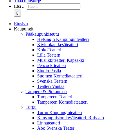
Tilaa uutiskirje
Etsi ...
Etusivu
Kaupungit
Pääkaupunkiseutu
Helsingin Kaupunginteatteri
Kivinokan kesäteatteri
KokoTeatteri
Lilla Teatern
Musiikkiteatteri Kapsäkki
Peacock-teatteri
Studio Pasila
Suomen Komediateatteri
Svenska Teatern
Teatteri Vantaa
Tampere & Pirkanmaa
Tampereen Teatteri
Tampereen Komediateatteri
Turku
Turun Kaupunginteatteri
Kansanpuiston kesäteatteri, Ruissalo
Linnateatteri
Åbo Svenska Teater