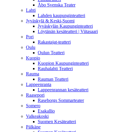
Åbo Svenska Teater
Lahti
Lahden kaupunginteatteri
Jyväskylä & Keski-Suomi
Jyväskylän Kaupunginteatteri
Löytänän kesäteatteri | Viitasaari
Pori
Rakastajat-teatteri
Oulu
Oulun Teatteri
Kuopio
Kuopion Kaupunginteatteri
Rauhalahti Teatteri
Rauma
Rauman Teatteri
Lappeenranta
Lappeenrannan kesäteatteri
Raasepori
Raseborgs Sommarteater
Somero
Esakallio
Valkeakoski
Suomen Kesäteatteri
Pälkäne