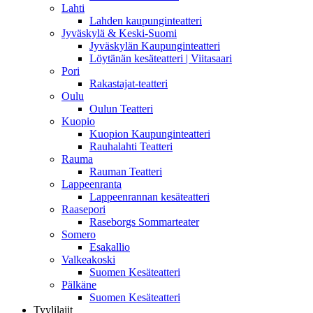
Lahti
Lahden kaupunginteatteri
Jyväskylä & Keski-Suomi
Jyväskylän Kaupunginteatteri
Löytänän kesäteatteri | Viitasaari
Pori
Rakastajat-teatteri
Oulu
Oulun Teatteri
Kuopio
Kuopion Kaupunginteatteri
Rauhalahti Teatteri
Rauma
Rauman Teatteri
Lappeenranta
Lappeenrannan kesäteatteri
Raasepori
Raseborgs Sommarteater
Somero
Esakallio
Valkeakoski
Suomen Kesäteatteri
Pälkäne
Suomen Kesäteatteri
Tyylilajit