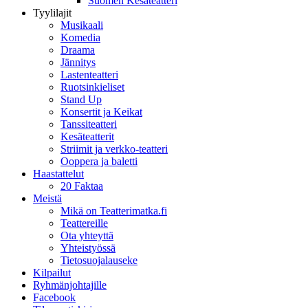
Suomen Kesäteatteri
Tyylilajit
Musikaali
Komedia
Draama
Jännitys
Lastenteatteri
Ruotsinkieliset
Stand Up
Konsertit ja Keikat
Tanssiteatteri
Kesäteatterit
Striimit ja verkko-teatteri
Ooppera ja baletti
Haastattelut
20 Faktaa
Meistä
Mikä on Teatterimatka.fi
Teattereille
Ota yhteyttä
Yhteistyössä
Tietosuojalauseke
Kilpailut
Ryhmänjohtajille
Facebook