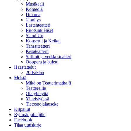
Musikaali
Komedia
Draama
Jännitys
Lastenteatteri
Ruotsinkieliset
Stand Up
Konsertit ja Keikat
Tanssiteatteri
Kesäteatterit
Striimit ja verkko-teatteri
Ooppera ja baletti
Haastattelut
20 Faktaa
Meistä
Mikä on Teatterimatka.fi
Teattereille
Ota yhteyttä
Yhteistyössä
Tietosuojalauseke
Kilpailut
Ryhmänjohtajille
Facebook
Tilaa uutiskirje