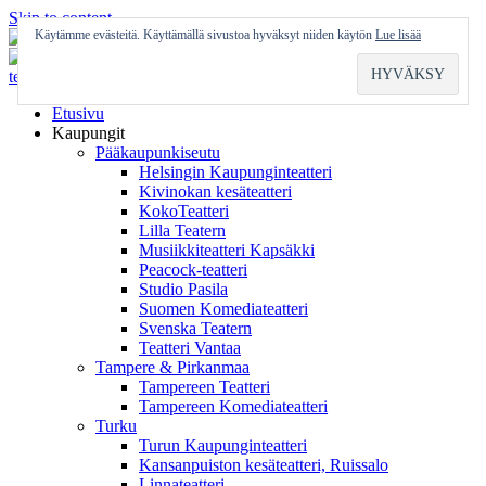
Skip to content
Käytämme evästeitä. Käyttämällä sivustoa hyväksyt niiden käytön
Lue lisää
Etusivu
Kaupungit
Pääkaupunkiseutu
Helsingin Kaupunginteatteri
Kivinokan kesäteatteri
KokoTeatteri
Lilla Teatern
Musiikkiteatteri Kapsäkki
Peacock-teatteri
Studio Pasila
Suomen Komediateatteri
Svenska Teatern
Teatteri Vantaa
Tampere & Pirkanmaa
Tampereen Teatteri
Tampereen Komediateatteri
Turku
Turun Kaupunginteatteri
Kansanpuiston kesäteatteri, Ruissalo
Linnateatteri