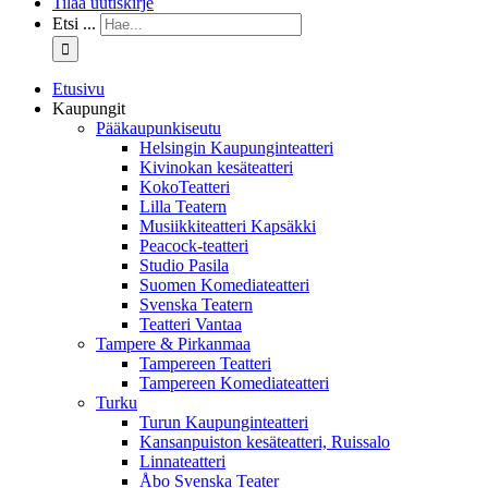
Tilaa uutiskirje
Etsi ...
Etusivu
Kaupungit
Pääkaupunkiseutu
Helsingin Kaupunginteatteri
Kivinokan kesäteatteri
KokoTeatteri
Lilla Teatern
Musiikkiteatteri Kapsäkki
Peacock-teatteri
Studio Pasila
Suomen Komediateatteri
Svenska Teatern
Teatteri Vantaa
Tampere & Pirkanmaa
Tampereen Teatteri
Tampereen Komediateatteri
Turku
Turun Kaupunginteatteri
Kansanpuiston kesäteatteri, Ruissalo
Linnateatteri
Åbo Svenska Teater