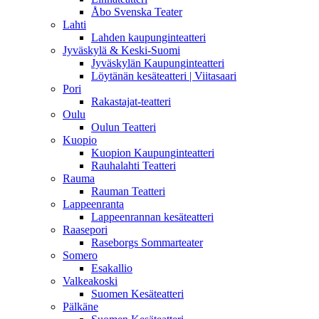
Åbo Svenska Teater
Lahti
Lahden kaupunginteatteri
Jyväskylä & Keski-Suomi
Jyväskylän Kaupunginteatteri
Löytänän kesäteatteri | Viitasaari
Pori
Rakastajat-teatteri
Oulu
Oulun Teatteri
Kuopio
Kuopion Kaupunginteatteri
Rauhalahti Teatteri
Rauma
Rauman Teatteri
Lappeenranta
Lappeenrannan kesäteatteri
Raasepori
Raseborgs Sommarteater
Somero
Esakallio
Valkeakoski
Suomen Kesäteatteri
Pälkäne