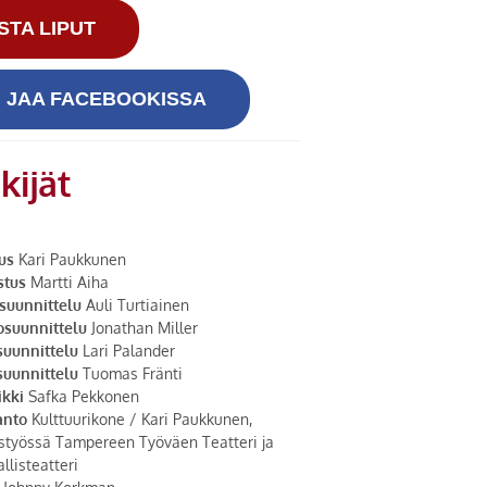
STA LIPUT
JAA FACEBOOKISSA
kijät
us
Kari Paukkunen
stus
Martti Aiha
suunnittelu
Auli Turtiainen
osuunnittelu
Jonathan Miller
suunnittelu
Lari Palander
suunnittelu
Tuomas Fränti
ikki
Safka Pekkonen
anto
Kulttuurikone / Kari Paukkunen,
istyössä Tampereen Työväen Teatteri ja
llisteatteri