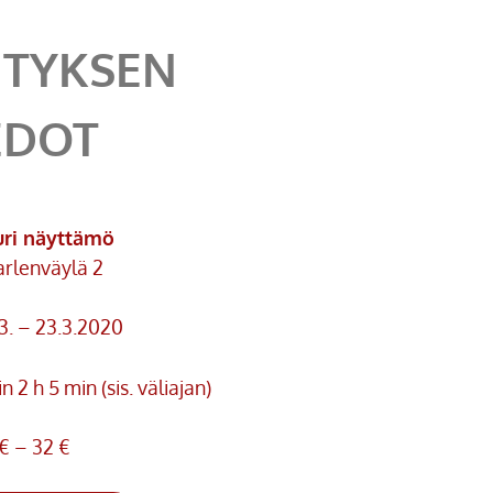
ITYKSEN
EDOT
uri näyttämö
rlenväylä 2
3. – 23.3.2020
n 2 h 5 min (sis. väliajan)
€ – 32 €