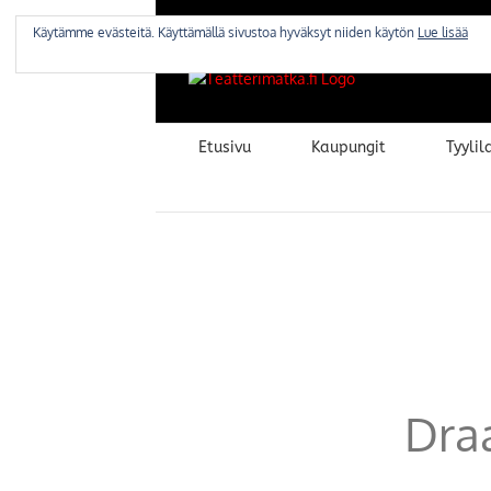
Skip
to
Käytämme evästeitä. Käyttämällä sivustoa hyväksyt niiden käytön
Lue lisää
content
Etusivu
Kaupungit
Tyylila
Dra