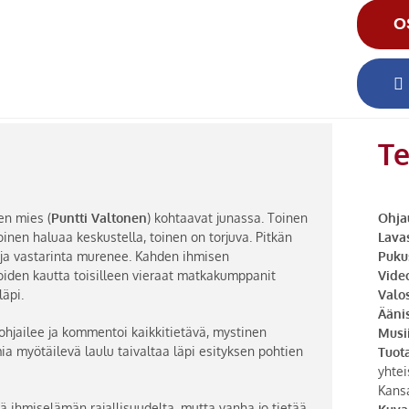
O
Te
nen mies (
Puntti Valtonen
) kohtaavat junassa. Toinen
Ohja
oinen haluaa keskustella, toinen on torjuva. Pitkän
Lava
ja vastarinta murenee. Kahden ihmisen
Puku
joiden kautta toisilleen vieraat matkakumppanit
Vide
läpi.
Valo
Ääni
 ohjailee ja kommentoi kaikkitietävä, mystinen
Musi
ia myötäilevä laulu taivaltaa läpi esityksen pohtien
Tuot
yhte
Kansa
ä ihmiselämän rajallisuudelta, mutta vanha jo tietää