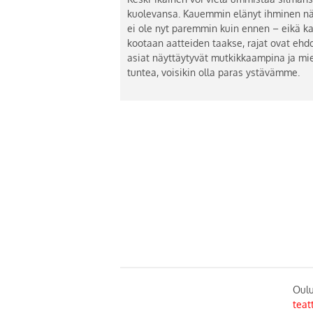
kuolevansa. Kauemmin elänyt ihminen nä
ei ole nyt paremmin kuin ennen – eikä ka
kootaan aatteiden taakse, rajat ovat ehd
asiat näyttäytyvät mutkikkaampina ja mi
tuntea, voisikin olla paras ystävämme.
Oulu
teat