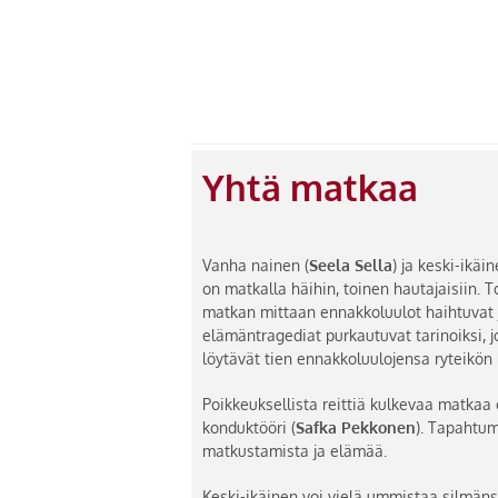
Yhtä matkaa
Vanha nainen (
Seela Sella
) ja keski-ikäi
on matkalla häihin, toinen hautajaisiin. T
matkan mittaan ennakkoluulot haihtuvat 
elämäntragediat purkautuvat tarinoiksi, 
löytävät tien ennakkoluulojensa ryteikön 
Poikkeuksellista reittiä kulkevaa matkaa
konduktööri (
Safka Pekkonen
). Tapahtum
matkustamista ja elämää.
Keski-ikäinen voi vielä ummistaa silmäns