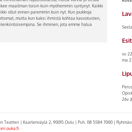
Kuv
kee maailman toisin kuin myöhemmin syntynyt. Kaikki
ikki ollut ennen paremmin kuin nyt. Kun joukkoja
Lav
ottomat, mutta kun kaksi ihmistä kohtaa kasvotusten,
elenkiintoisempina. Se ihminen, jota emme halua
Seela
Esi
su 22
ma 23
Lip
Peru
Opisk
26v
2
n Teatteri | Kaarlenväylä 2, 90015 Oulu | Puh. 08 5584 7000 | Ryhmäv
teri.ouka.fi