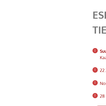
ES
TI
Su
Kaa
22.
Noi
28 