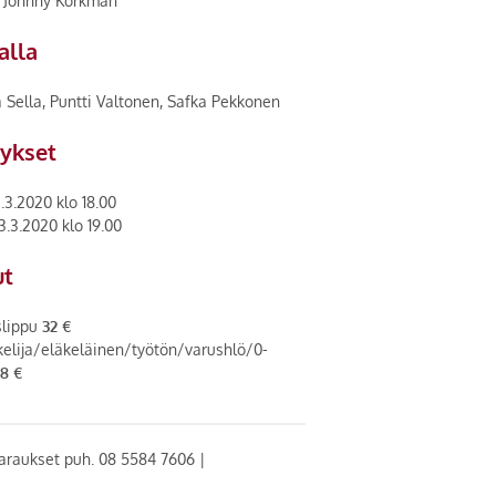
a
Johnny Korkman
alla
 Sella, Puntti Valtonen, Safka Pekkonen
tykset
.3.2020 klo 18.00
.3.2020 klo 19.00
ut
slippu
32 €
elija/eläkeläinen/työtön/varushlö/0-
8 €
araukset puh. 08 5584 7606 |