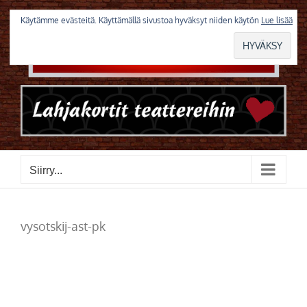
Skip
to
Käytämme evästeitä. Käyttämällä sivustoa hyväksyt niiden käytön
Lue lisää
content
Siirry...
vysotskij-ast-pk