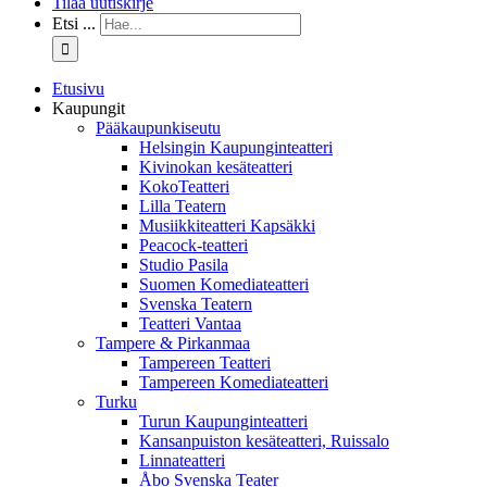
Tilaa uutiskirje
Etsi ...
Etusivu
Kaupungit
Pääkaupunkiseutu
Helsingin Kaupunginteatteri
Kivinokan kesäteatteri
KokoTeatteri
Lilla Teatern
Musiikkiteatteri Kapsäkki
Peacock-teatteri
Studio Pasila
Suomen Komediateatteri
Svenska Teatern
Teatteri Vantaa
Tampere & Pirkanmaa
Tampereen Teatteri
Tampereen Komediateatteri
Turku
Turun Kaupunginteatteri
Kansanpuiston kesäteatteri, Ruissalo
Linnateatteri
Åbo Svenska Teater