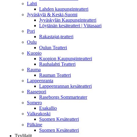
Lahti
Lahden kaupunginteatteri
Jyväskylä & Keski-Suomi
Jyväskylän Kaupunginteatteri
Löytänän kesäteatteri | Viitasaari
Pori
Rakastajat-teatteri
Oulu
Oulun Teatteri
Kuopio
Kuopion Kaupunginteatteri
Rauhalahti Teatteri
Rauma
Rauman Teatteri
Lappeenranta
Lappeenrannan kesäteatteri
Raasepori
Raseborgs Sommarteater
Somero
Esakallio
Valkeakoski
Suomen Kesäteatteri
Pälkäne
Suomen Kesäteatteri
Tyylilajit