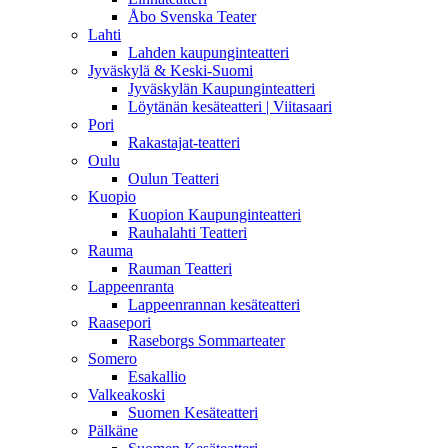
Åbo Svenska Teater
Lahti
Lahden kaupunginteatteri
Jyväskylä & Keski-Suomi
Jyväskylän Kaupunginteatteri
Löytänän kesäteatteri | Viitasaari
Pori
Rakastajat-teatteri
Oulu
Oulun Teatteri
Kuopio
Kuopion Kaupunginteatteri
Rauhalahti Teatteri
Rauma
Rauman Teatteri
Lappeenranta
Lappeenrannan kesäteatteri
Raasepori
Raseborgs Sommarteater
Somero
Esakallio
Valkeakoski
Suomen Kesäteatteri
Pälkäne