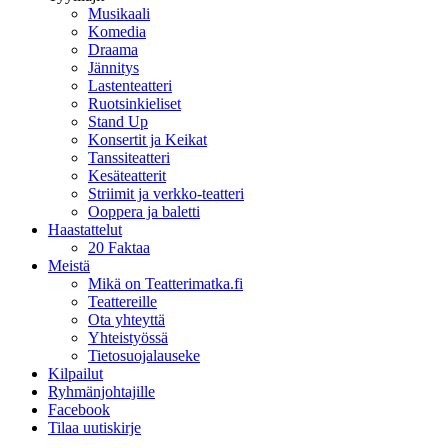
Musikaali
Komedia
Draama
Jännitys
Lastenteatteri
Ruotsinkieliset
Stand Up
Konsertit ja Keikat
Tanssiteatteri
Kesäteatterit
Striimit ja verkko-teatteri
Ooppera ja baletti
Haastattelut
20 Faktaa
Meistä
Mikä on Teatterimatka.fi
Teattereille
Ota yhteyttä
Yhteistyössä
Tietosuojalauseke
Kilpailut
Ryhmänjohtajille
Facebook
Tilaa uutiskirje