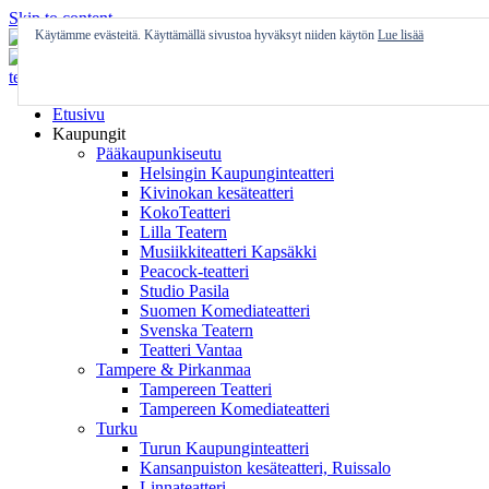
Skip to content
Käytämme evästeitä. Käyttämällä sivustoa hyväksyt niiden käytön
Lue lisää
Etusivu
Kaupungit
Pääkaupunkiseutu
Helsingin Kaupunginteatteri
Kivinokan kesäteatteri
KokoTeatteri
Lilla Teatern
Musiikkiteatteri Kapsäkki
Peacock-teatteri
Studio Pasila
Suomen Komediateatteri
Svenska Teatern
Teatteri Vantaa
Tampere & Pirkanmaa
Tampereen Teatteri
Tampereen Komediateatteri
Turku
Turun Kaupunginteatteri
Kansanpuiston kesäteatteri, Ruissalo
Linnateatteri