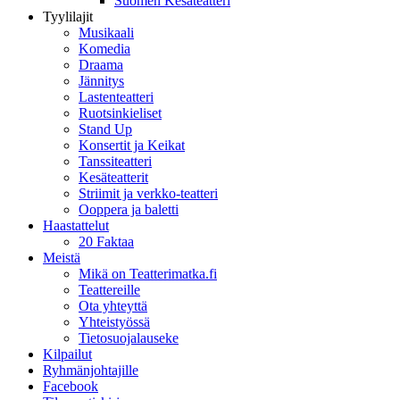
Suomen Kesäteatteri
Tyylilajit
Musikaali
Komedia
Draama
Jännitys
Lastenteatteri
Ruotsinkieliset
Stand Up
Konsertit ja Keikat
Tanssiteatteri
Kesäteatterit
Striimit ja verkko-teatteri
Ooppera ja baletti
Haastattelut
20 Faktaa
Meistä
Mikä on Teatterimatka.fi
Teattereille
Ota yhteyttä
Yhteistyössä
Tietosuojalauseke
Kilpailut
Ryhmänjohtajille
Facebook