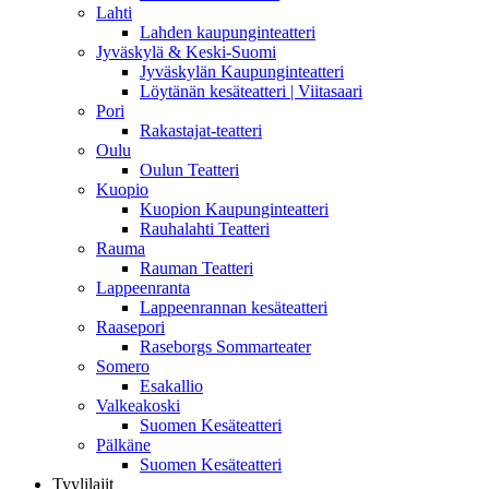
Lahti
Lahden kaupunginteatteri
Jyväskylä & Keski-Suomi
Jyväskylän Kaupunginteatteri
Löytänän kesäteatteri | Viitasaari
Pori
Rakastajat-teatteri
Oulu
Oulun Teatteri
Kuopio
Kuopion Kaupunginteatteri
Rauhalahti Teatteri
Rauma
Rauman Teatteri
Lappeenranta
Lappeenrannan kesäteatteri
Raasepori
Raseborgs Sommarteater
Somero
Esakallio
Valkeakoski
Suomen Kesäteatteri
Pälkäne
Suomen Kesäteatteri
Tyylilajit