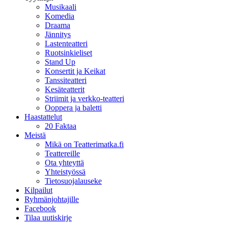
Musikaali
Komedia
Draama
Jännitys
Lastenteatteri
Ruotsinkieliset
Stand Up
Konsertit ja Keikat
Tanssiteatteri
Kesäteatterit
Striimit ja verkko-teatteri
Ooppera ja baletti
Haastattelut
20 Faktaa
Meistä
Mikä on Teatterimatka.fi
Teattereille
Ota yhteyttä
Yhteistyössä
Tietosuojalauseke
Kilpailut
Ryhmänjohtajille
Facebook
Tilaa uutiskirje