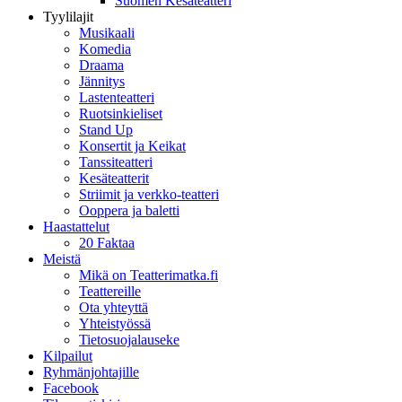
Suomen Kesäteatteri
Tyylilajit
Musikaali
Komedia
Draama
Jännitys
Lastenteatteri
Ruotsinkieliset
Stand Up
Konsertit ja Keikat
Tanssiteatteri
Kesäteatterit
Striimit ja verkko-teatteri
Ooppera ja baletti
Haastattelut
20 Faktaa
Meistä
Mikä on Teatterimatka.fi
Teattereille
Ota yhteyttä
Yhteistyössä
Tietosuojalauseke
Kilpailut
Ryhmänjohtajille
Facebook