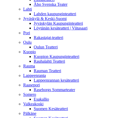
Åbo Svenska Teater
Lahti
Lahden kaupunginteatteri
Jyväskylä & Keski-Suomi
Jyväskylän Kaupunginteatteri
Löytänän kesäteatteri | Viitasaari
Pori
Rakastajat-teatteri
Oulu
Oulun Teatteri
Kuopio
Kuopion Kaupunginteatteri
Rauhalahti Teatteri
Rauma
Rauman Teatteri
Lappeenranta
Lappeenrannan kesäteatteri
Raasepori
Raseborgs Sommarteater
Somero
Esakallio
Valkeakoski
Suomen Kesäteatteri
Pälkäne