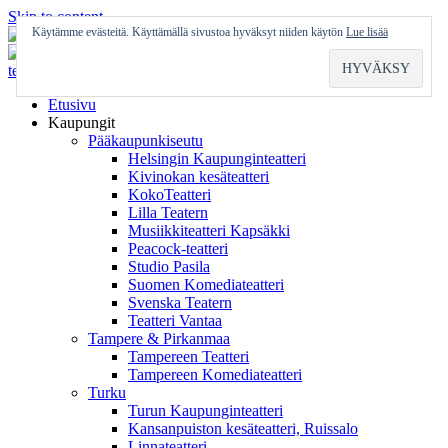
Skip to content
Käytämme evästeitä. Käyttämällä sivustoa hyväksyt niiden käytön
Lue lisää
Etusivu
Kaupungit
Pääkaupunkiseutu
Helsingin Kaupunginteatteri
Kivinokan kesäteatteri
KokoTeatteri
Lilla Teatern
Musiikkiteatteri Kapsäkki
Peacock-teatteri
Studio Pasila
Suomen Komediateatteri
Svenska Teatern
Teatteri Vantaa
Tampere & Pirkanmaa
Tampereen Teatteri
Tampereen Komediateatteri
Turku
Turun Kaupunginteatteri
Kansanpuiston kesäteatteri, Ruissalo
Linnateatteri