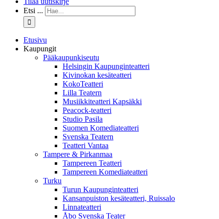
Tilaa uutiskirje
Etsi ...
Etusivu
Kaupungit
Pääkaupunkiseutu
Helsingin Kaupunginteatteri
Kivinokan kesäteatteri
KokoTeatteri
Lilla Teatern
Musiikkiteatteri Kapsäkki
Peacock-teatteri
Studio Pasila
Suomen Komediateatteri
Svenska Teatern
Teatteri Vantaa
Tampere & Pirkanmaa
Tampereen Teatteri
Tampereen Komediateatteri
Turku
Turun Kaupunginteatteri
Kansanpuiston kesäteatteri, Ruissalo
Linnateatteri
Åbo Svenska Teater