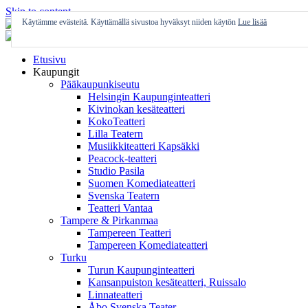
Skip to content
Käytämme evästeitä. Käyttämällä sivustoa hyväksyt niiden käytön
Lue lisää
Etusivu
Kaupungit
Pääkaupunkiseutu
Helsingin Kaupunginteatteri
Kivinokan kesäteatteri
KokoTeatteri
Lilla Teatern
Musiikkiteatteri Kapsäkki
Peacock-teatteri
Studio Pasila
Suomen Komediateatteri
Svenska Teatern
Teatteri Vantaa
Tampere & Pirkanmaa
Tampereen Teatteri
Tampereen Komediateatteri
Turku
Turun Kaupunginteatteri
Kansanpuiston kesäteatteri, Ruissalo
Linnateatteri
Åbo Svenska Teater