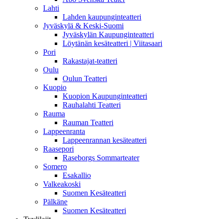
Lahti
Lahden kaupunginteatteri
Jyväskylä & Keski-Suomi
Jyväskylän Kaupunginteatteri
Löytänän kesäteatteri | Viitasaari
Pori
Rakastajat-teatteri
Oulu
Oulun Teatteri
Kuopio
Kuopion Kaupunginteatteri
Rauhalahti Teatteri
Rauma
Rauman Teatteri
Lappeenranta
Lappeenrannan kesäteatteri
Raasepori
Raseborgs Sommarteater
Somero
Esakallio
Valkeakoski
Suomen Kesäteatteri
Pälkäne
Suomen Kesäteatteri