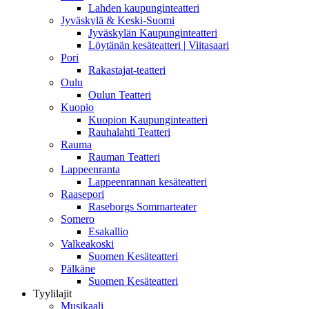
Lahden kaupunginteatteri
Jyväskylä & Keski-Suomi
Jyväskylän Kaupunginteatteri
Löytänän kesäteatteri | Viitasaari
Pori
Rakastajat-teatteri
Oulu
Oulun Teatteri
Kuopio
Kuopion Kaupunginteatteri
Rauhalahti Teatteri
Rauma
Rauman Teatteri
Lappeenranta
Lappeenrannan kesäteatteri
Raasepori
Raseborgs Sommarteater
Somero
Esakallio
Valkeakoski
Suomen Kesäteatteri
Pälkäne
Suomen Kesäteatteri
Tyylilajit
Musikaali