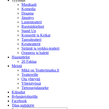
Tyylilajit
Musikaali
Komedia
Draama
Jännitys
Lastenteatteri
Ruotsinkieliset
Stand Up
Konsertit ja Keikat
Tanssiteatteri
Kesäteatterit
Striimit ja verkko-teatteri
Ooppera ja baletti
Haastattelut
20 Faktaa
Meistä
Mikä on Teatterimatka.fi
Teattereille
Ota yhteyttä
Yhteistyössä
Tietosuojalauseke
Kilpailut
Ryhmänjohtajille
Facebook
Tilaa uutiskirje