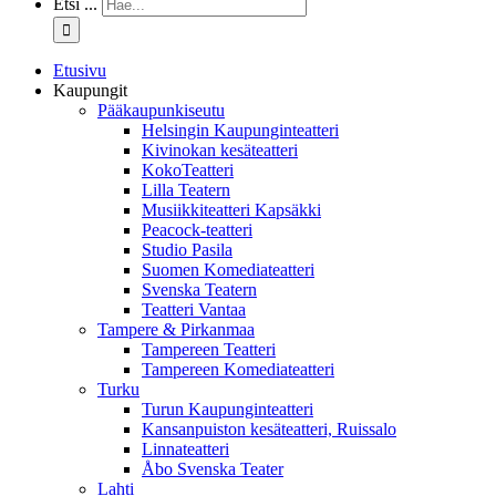
Etsi ...
Etusivu
Kaupungit
Pääkaupunkiseutu
Helsingin Kaupunginteatteri
Kivinokan kesäteatteri
KokoTeatteri
Lilla Teatern
Musiikkiteatteri Kapsäkki
Peacock-teatteri
Studio Pasila
Suomen Komediateatteri
Svenska Teatern
Teatteri Vantaa
Tampere & Pirkanmaa
Tampereen Teatteri
Tampereen Komediateatteri
Turku
Turun Kaupunginteatteri
Kansanpuiston kesäteatteri, Ruissalo
Linnateatteri
Åbo Svenska Teater
Lahti