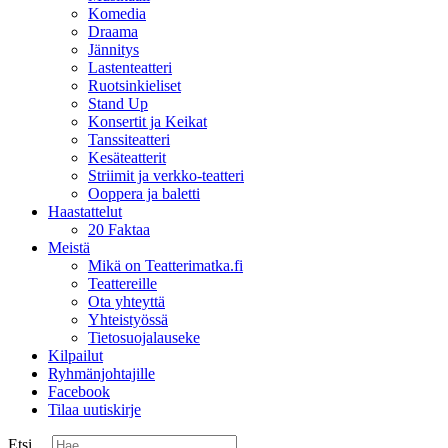
Komedia
Draama
Jännitys
Lastenteatteri
Ruotsinkieliset
Stand Up
Konsertit ja Keikat
Tanssiteatteri
Kesäteatterit
Striimit ja verkko-teatteri
Ooppera ja baletti
Haastattelut
20 Faktaa
Meistä
Mikä on Teatterimatka.fi
Teattereille
Ota yhteyttä
Yhteistyössä
Tietosuojalauseke
Kilpailut
Ryhmänjohtajille
Facebook
Tilaa uutiskirje
Etsi ...