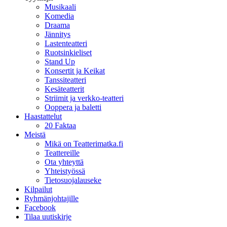
Musikaali
Komedia
Draama
Jännitys
Lastenteatteri
Ruotsinkieliset
Stand Up
Konsertit ja Keikat
Tanssiteatteri
Kesäteatterit
Striimit ja verkko-teatteri
Ooppera ja baletti
Haastattelut
20 Faktaa
Meistä
Mikä on Teatterimatka.fi
Teattereille
Ota yhteyttä
Yhteistyössä
Tietosuojalauseke
Kilpailut
Ryhmänjohtajille
Facebook
Tilaa uutiskirje