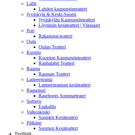
Lahti
Lahden kaupunginteatteri
Jyväskylä & Keski-Suomi
Jyväskylän Kaupunginteatteri
Löytänän kesäteatteri | Viitasaari
Pori
Rakastajat-teatteri
Oulu
Oulun Teatteri
Kuopio
Kuopion Kaupunginteatteri
Rauhalahti Teatteri
Rauma
Rauman Teatteri
Lappeenranta
Lappeenrannan kesäteatteri
Raasepori
Raseborgs Sommarteater
Somero
Esakallio
Valkeakoski
Suomen Kesäteatteri
Pälkäne
Suomen Kesäteatteri
Tyylilajit