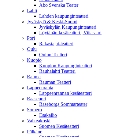
Åbo Svenska Teater
Lahti
Lahden kaupunginteatteri
Jyväskylä & Keski-Suomi
Jyväskylän Kaupunginteatteri
Löytänän kesäteatteri | Viitasaari
Pori
Rakastajat-teatteri
Oulu
Oulun Teatteri
Kuopio
Kuopion Kaupunginteatteri
Rauhalahti Teatteri
Rauma
Rauman Teatteri
Lappeenranta
Lappeenrannan kesäteatteri
Raasepori
Raseborgs Sommarteater
Somero
Esakallio
Valkeakoski
Suomen Kesäteatteri
Pälkäne