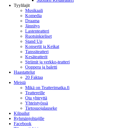
Suomen Kesäteatteri
Tyylilajit
Musikaali
Komedia
Draama
Jännitys
Lastenteatteri
Ruotsinkieliset
Stand Up
Konsertit ja Keikat
Tanssiteatteri
Kesäteatterit
Striimit ja verkko-teatteri
Ooppera ja baletti
Haastattelut
20 Faktaa
Meistä
Mikä on Teatterimatka.fi
Teattereille
Ota yhteyttä
Yhteistyössä
Tietosuojalauseke
Kilpailut
Ryhmänjohtajille
Facebook