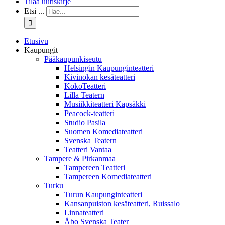
Tilaa uutiskirje
Etsi ...
Etusivu
Kaupungit
Pääkaupunkiseutu
Helsingin Kaupunginteatteri
Kivinokan kesäteatteri
KokoTeatteri
Lilla Teatern
Musiikkiteatteri Kapsäkki
Peacock-teatteri
Studio Pasila
Suomen Komediateatteri
Svenska Teatern
Teatteri Vantaa
Tampere & Pirkanmaa
Tampereen Teatteri
Tampereen Komediateatteri
Turku
Turun Kaupunginteatteri
Kansanpuiston kesäteatteri, Ruissalo
Linnateatteri
Åbo Svenska Teater