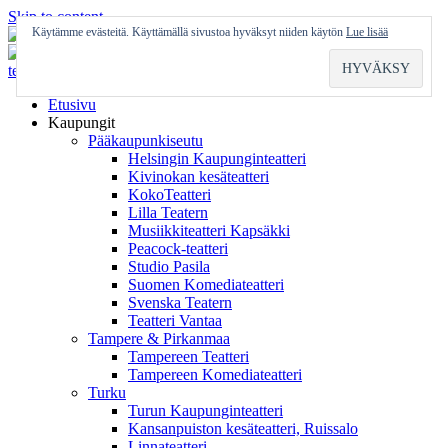
Skip to content
Käytämme evästeitä. Käyttämällä sivustoa hyväksyt niiden käytön
Lue lisää
Etusivu
Kaupungit
Pääkaupunkiseutu
Helsingin Kaupunginteatteri
Kivinokan kesäteatteri
KokoTeatteri
Lilla Teatern
Musiikkiteatteri Kapsäkki
Peacock-teatteri
Studio Pasila
Suomen Komediateatteri
Svenska Teatern
Teatteri Vantaa
Tampere & Pirkanmaa
Tampereen Teatteri
Tampereen Komediateatteri
Turku
Turun Kaupunginteatteri
Kansanpuiston kesäteatteri, Ruissalo
Linnateatteri