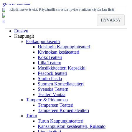
Skip to content
Käytämme evästeitä. Käyttämällä sivustoa hyväksyt niiden käytön
Lue lisää
Etusivu
Kaupungit
Pääkaupunkiseutu
Helsingin Kaupunginteatteri
Kivinokan kesäteatteri
KokoTeatteri
Lilla Teatern
Musiikkiteatteri Kapsäkki
Peacock-teatteri
Studio Pasila
Suomen Komediateatteri
Svenska Teatern
Teatteri Vantaa
Tampere & Pirkanmaa
Tampereen Teatteri
Tampereen Komediateatteri
Turku
Turun Kaupunginteatteri
Kansanpuiston kesäteatteri, Ruissalo
Linnateatteri