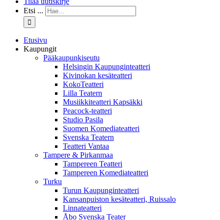
Tilaa uutiskirje
Etsi ...
Etusivu
Kaupungit
Pääkaupunkiseutu
Helsingin Kaupunginteatteri
Kivinokan kesäteatteri
KokoTeatteri
Lilla Teatern
Musiikkiteatteri Kapsäkki
Peacock-teatteri
Studio Pasila
Suomen Komediateatteri
Svenska Teatern
Teatteri Vantaa
Tampere & Pirkanmaa
Tampereen Teatteri
Tampereen Komediateatteri
Turku
Turun Kaupunginteatteri
Kansanpuiston kesäteatteri, Ruissalo
Linnateatteri
Åbo Svenska Teater