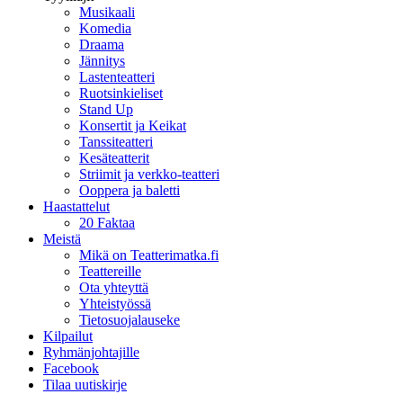
Musikaali
Komedia
Draama
Jännitys
Lastenteatteri
Ruotsinkieliset
Stand Up
Konsertit ja Keikat
Tanssiteatteri
Kesäteatterit
Striimit ja verkko-teatteri
Ooppera ja baletti
Haastattelut
20 Faktaa
Meistä
Mikä on Teatterimatka.fi
Teattereille
Ota yhteyttä
Yhteistyössä
Tietosuojalauseke
Kilpailut
Ryhmänjohtajille
Facebook
Tilaa uutiskirje