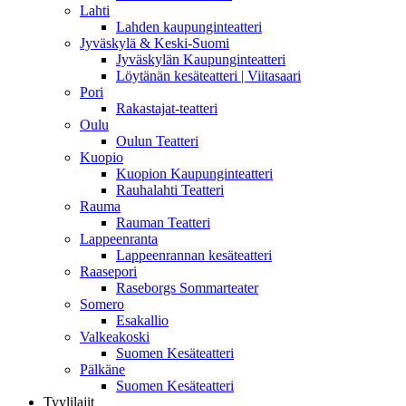
Lahti
Lahden kaupunginteatteri
Jyväskylä & Keski-Suomi
Jyväskylän Kaupunginteatteri
Löytänän kesäteatteri | Viitasaari
Pori
Rakastajat-teatteri
Oulu
Oulun Teatteri
Kuopio
Kuopion Kaupunginteatteri
Rauhalahti Teatteri
Rauma
Rauman Teatteri
Lappeenranta
Lappeenrannan kesäteatteri
Raasepori
Raseborgs Sommarteater
Somero
Esakallio
Valkeakoski
Suomen Kesäteatteri
Pälkäne
Suomen Kesäteatteri
Tyylilajit