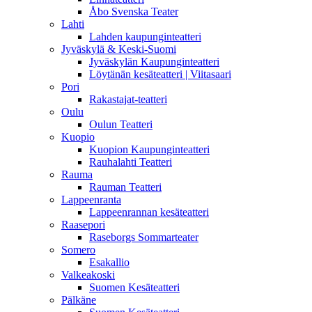
Åbo Svenska Teater
Lahti
Lahden kaupunginteatteri
Jyväskylä & Keski-Suomi
Jyväskylän Kaupunginteatteri
Löytänän kesäteatteri | Viitasaari
Pori
Rakastajat-teatteri
Oulu
Oulun Teatteri
Kuopio
Kuopion Kaupunginteatteri
Rauhalahti Teatteri
Rauma
Rauman Teatteri
Lappeenranta
Lappeenrannan kesäteatteri
Raasepori
Raseborgs Sommarteater
Somero
Esakallio
Valkeakoski
Suomen Kesäteatteri
Pälkäne