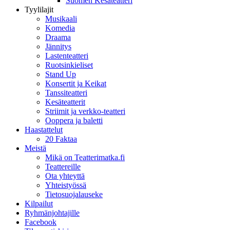
Suomen Kesäteatteri
Tyylilajit
Musikaali
Komedia
Draama
Jännitys
Lastenteatteri
Ruotsinkieliset
Stand Up
Konsertit ja Keikat
Tanssiteatteri
Kesäteatterit
Striimit ja verkko-teatteri
Ooppera ja baletti
Haastattelut
20 Faktaa
Meistä
Mikä on Teatterimatka.fi
Teattereille
Ota yhteyttä
Yhteistyössä
Tietosuojalauseke
Kilpailut
Ryhmänjohtajille
Facebook