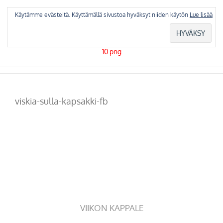
Skip
to
Käytämme evästeitä. Käyttämällä sivustoa hyväksyt niiden käytön
Lue lisää
content
viskia-sulla-kapsakki-fb
VIIKON KAPPALE