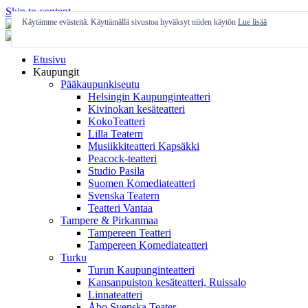
Skip to content
Käytämme evästeitä. Käyttämällä sivustoa hyväksyt niiden käytön
Lue lisää
Etusivu
Kaupungit
Pääkaupunkiseutu
Helsingin Kaupunginteatteri
Kivinokan kesäteatteri
KokoTeatteri
Lilla Teatern
Musiikkiteatteri Kapsäkki
Peacock-teatteri
Studio Pasila
Suomen Komediateatteri
Svenska Teatern
Teatteri Vantaa
Tampere & Pirkanmaa
Tampereen Teatteri
Tampereen Komediateatteri
Turku
Turun Kaupunginteatteri
Kansanpuiston kesäteatteri, Ruissalo
Linnateatteri
Åbo Svenska Teater