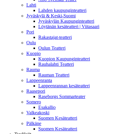
Lahti
Lahden kaupunginteatteri
Jyväskylä & Keski-Suomi
Jyväskylän Kaupunginteatteri
Löytänän kesäteatteri | Viitasaari
Pori
Rakastajat-teatteri
Oulu
Oulun Teatteri
Kuopio
Kuopion Kaupunginteatteri
Rauhalahti Teatteri
Rauma
Rauman Teatteri
Lappeenranta
Lappeenrannan kesäteatteri
Raasepori
Raseborgs Sommarteater
Somero
Esakallio
Valkeakoski
Suomen Kesäteatteri
Pälkäne
Suomen Kesäteatteri