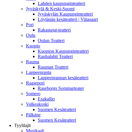
Lahden kaupunginteatteri
Jyväskylä & Keski-Suomi
Jyväskylän Kaupunginteatteri
Löytänän kesäteatteri | Viitasaari
Pori
Rakastajat-teatteri
Oulu
Oulun Teatteri
Kuopio
Kuopion Kaupunginteatteri
Rauhalahti Teatteri
Rauma
Rauman Teatteri
Lappeenranta
Lappeenrannan kesäteatteri
Raasepori
Raseborgs Sommarteater
Somero
Esakallio
Valkeakoski
Suomen Kesäteatteri
Pälkäne
Suomen Kesäteatteri
Tyylilajit
Musikaali