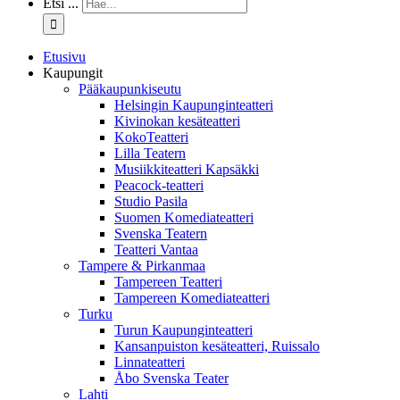
Etsi ...
Etusivu
Kaupungit
Pääkaupunkiseutu
Helsingin Kaupunginteatteri
Kivinokan kesäteatteri
KokoTeatteri
Lilla Teatern
Musiikkiteatteri Kapsäkki
Peacock-teatteri
Studio Pasila
Suomen Komediateatteri
Svenska Teatern
Teatteri Vantaa
Tampere & Pirkanmaa
Tampereen Teatteri
Tampereen Komediateatteri
Turku
Turun Kaupunginteatteri
Kansanpuiston kesäteatteri, Ruissalo
Linnateatteri
Åbo Svenska Teater
Lahti