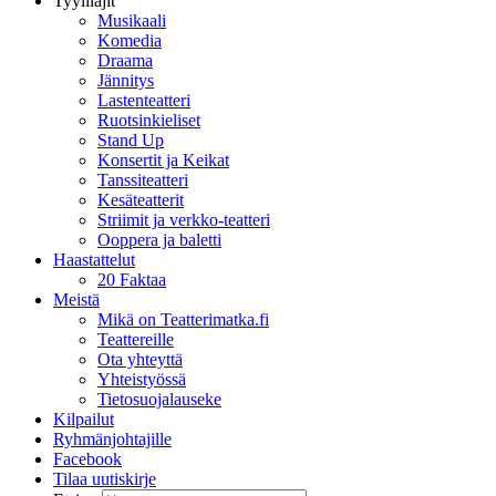
Tyylilajit
Musikaali
Komedia
Draama
Jännitys
Lastenteatteri
Ruotsinkieliset
Stand Up
Konsertit ja Keikat
Tanssiteatteri
Kesäteatterit
Striimit ja verkko-teatteri
Ooppera ja baletti
Haastattelut
20 Faktaa
Meistä
Mikä on Teatterimatka.fi
Teattereille
Ota yhteyttä
Yhteistyössä
Tietosuojalauseke
Kilpailut
Ryhmänjohtajille
Facebook
Tilaa uutiskirje