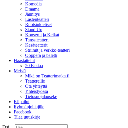
Komedia
Draama
Jännitys
Lastenteatteri
Ruotsinkieliset
Stand Up
Konsertit ja Keikat
Tanssiteatteri
Kesäteatterit
Striimit ja verkko-teatteri
Ooppera ja baletti
Haastattelut
20 Faktaa
Meistä
Mikä on Teatterimatka.fi
Teattereille
Ota yhteyttä
Yhteistyössä
Tietosuojalauseke
Kilpailut
Ryhmänjohtajille
Facebook
Tilaa uutiskirje
Etsi ...