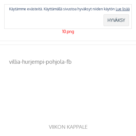
Skip
to
Käytämme evästeitä. Käyttämällä sivustoa hyväksyt niiden käytön
Lue lisää
content
villia-hurjempi-pohjola-fb
VIIKON KAPPALE