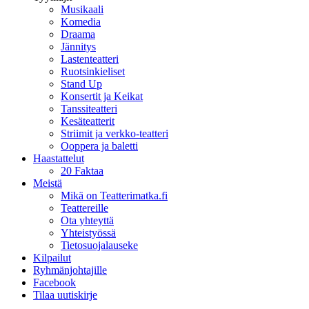
Musikaali
Komedia
Draama
Jännitys
Lastenteatteri
Ruotsinkieliset
Stand Up
Konsertit ja Keikat
Tanssiteatteri
Kesäteatterit
Striimit ja verkko-teatteri
Ooppera ja baletti
Haastattelut
20 Faktaa
Meistä
Mikä on Teatterimatka.fi
Teattereille
Ota yhteyttä
Yhteistyössä
Tietosuojalauseke
Kilpailut
Ryhmänjohtajille
Facebook
Tilaa uutiskirje