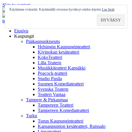
Skip to content
Käytämme evästeitä. Käyttämällä sivustoa hyväksyt niiden käytön
Lue lisää
Etusivu
Kaupungit
Pääkaupunkiseutu
Helsingin Kaupunginteatteri
Kivinokan kesäteatteri
KokoTeatteri
Lilla Teatern
Musiikkiteatteri Kapsäkki
Peacock-teatteri
Studio Pasila
Suomen Komediateatteri
Svenska Teatern
Teatteri Vantaa
Tampere & Pirkanmaa
Tampereen Teatteri
Tampereen Komediateatteri
Turku
Turun Kaupunginteatteri
Kansanpuiston kesäteatteri, Ruissalo
Linnateatteri