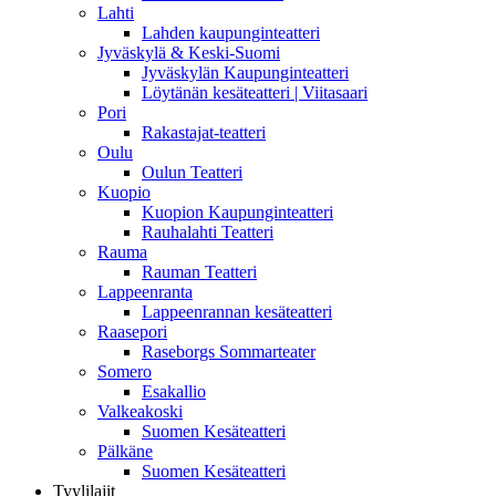
Lahti
Lahden kaupunginteatteri
Jyväskylä & Keski-Suomi
Jyväskylän Kaupunginteatteri
Löytänän kesäteatteri | Viitasaari
Pori
Rakastajat-teatteri
Oulu
Oulun Teatteri
Kuopio
Kuopion Kaupunginteatteri
Rauhalahti Teatteri
Rauma
Rauman Teatteri
Lappeenranta
Lappeenrannan kesäteatteri
Raasepori
Raseborgs Sommarteater
Somero
Esakallio
Valkeakoski
Suomen Kesäteatteri
Pälkäne
Suomen Kesäteatteri
Tyylilajit