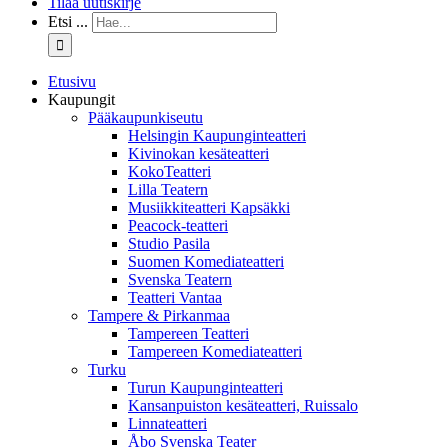
Tilaa uutiskirje
Etsi ...
Etusivu
Kaupungit
Pääkaupunkiseutu
Helsingin Kaupunginteatteri
Kivinokan kesäteatteri
KokoTeatteri
Lilla Teatern
Musiikkiteatteri Kapsäkki
Peacock-teatteri
Studio Pasila
Suomen Komediateatteri
Svenska Teatern
Teatteri Vantaa
Tampere & Pirkanmaa
Tampereen Teatteri
Tampereen Komediateatteri
Turku
Turun Kaupunginteatteri
Kansanpuiston kesäteatteri, Ruissalo
Linnateatteri
Åbo Svenska Teater