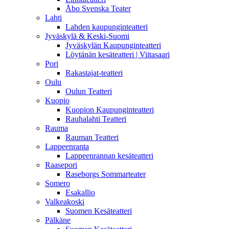
Åbo Svenska Teater
Lahti
Lahden kaupunginteatteri
Jyväskylä & Keski-Suomi
Jyväskylän Kaupunginteatteri
Löytänän kesäteatteri | Viitasaari
Pori
Rakastajat-teatteri
Oulu
Oulun Teatteri
Kuopio
Kuopion Kaupunginteatteri
Rauhalahti Teatteri
Rauma
Rauman Teatteri
Lappeenranta
Lappeenrannan kesäteatteri
Raasepori
Raseborgs Sommarteater
Somero
Esakallio
Valkeakoski
Suomen Kesäteatteri
Pälkäne