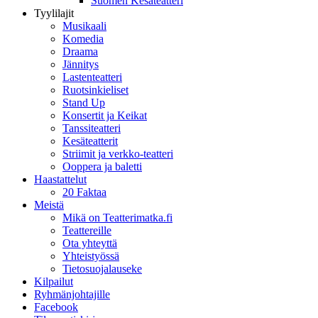
Suomen Kesäteatteri
Tyylilajit
Musikaali
Komedia
Draama
Jännitys
Lastenteatteri
Ruotsinkieliset
Stand Up
Konsertit ja Keikat
Tanssiteatteri
Kesäteatterit
Striimit ja verkko-teatteri
Ooppera ja baletti
Haastattelut
20 Faktaa
Meistä
Mikä on Teatterimatka.fi
Teattereille
Ota yhteyttä
Yhteistyössä
Tietosuojalauseke
Kilpailut
Ryhmänjohtajille
Facebook