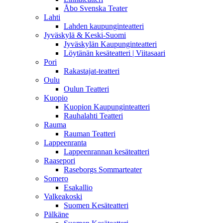
Åbo Svenska Teater
Lahti
Lahden kaupunginteatteri
Jyväskylä & Keski-Suomi
Jyväskylän Kaupunginteatteri
Löytänän kesäteatteri | Viitasaari
Pori
Rakastajat-teatteri
Oulu
Oulun Teatteri
Kuopio
Kuopion Kaupunginteatteri
Rauhalahti Teatteri
Rauma
Rauman Teatteri
Lappeenranta
Lappeenrannan kesäteatteri
Raasepori
Raseborgs Sommarteater
Somero
Esakallio
Valkeakoski
Suomen Kesäteatteri
Pälkäne