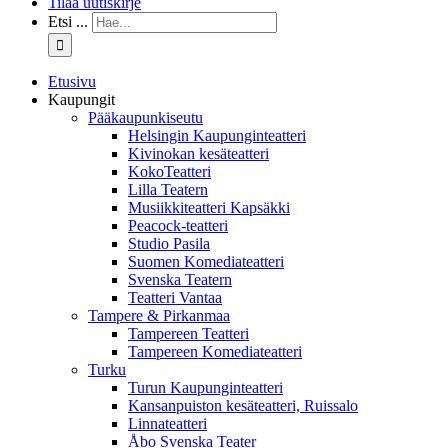
Tilaa uutiskirje
Etsi ...
Etusivu
Kaupungit
Pääkaupunkiseutu
Helsingin Kaupunginteatteri
Kivinokan kesäteatteri
KokoTeatteri
Lilla Teatern
Musiikkiteatteri Kapsäkki
Peacock-teatteri
Studio Pasila
Suomen Komediateatteri
Svenska Teatern
Teatteri Vantaa
Tampere & Pirkanmaa
Tampereen Teatteri
Tampereen Komediateatteri
Turku
Turun Kaupunginteatteri
Kansanpuiston kesäteatteri, Ruissalo
Linnateatteri
Åbo Svenska Teater