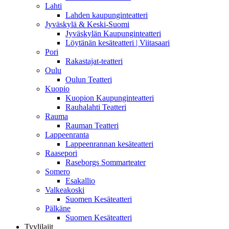
Lahti
Lahden kaupunginteatteri
Jyväskylä & Keski-Suomi
Jyväskylän Kaupunginteatteri
Löytänän kesäteatteri | Viitasaari
Pori
Rakastajat-teatteri
Oulu
Oulun Teatteri
Kuopio
Kuopion Kaupunginteatteri
Rauhalahti Teatteri
Rauma
Rauman Teatteri
Lappeenranta
Lappeenrannan kesäteatteri
Raasepori
Raseborgs Sommarteater
Somero
Esakallio
Valkeakoski
Suomen Kesäteatteri
Pälkäne
Suomen Kesäteatteri
Tyylilajit