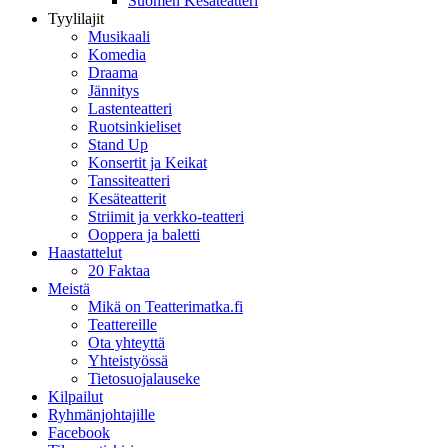
Suomen Kesäteatteri
Tyylilajit
Musikaali
Komedia
Draama
Jännitys
Lastenteatteri
Ruotsinkieliset
Stand Up
Konsertit ja Keikat
Tanssiteatteri
Kesäteatterit
Striimit ja verkko-teatteri
Ooppera ja baletti
Haastattelut
20 Faktaa
Meistä
Mikä on Teatterimatka.fi
Teattereille
Ota yhteyttä
Yhteistyössä
Tietosuojalauseke
Kilpailut
Ryhmänjohtajille
Facebook