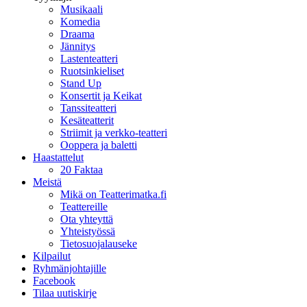
Musikaali
Komedia
Draama
Jännitys
Lastenteatteri
Ruotsinkieliset
Stand Up
Konsertit ja Keikat
Tanssiteatteri
Kesäteatterit
Striimit ja verkko-teatteri
Ooppera ja baletti
Haastattelut
20 Faktaa
Meistä
Mikä on Teatterimatka.fi
Teattereille
Ota yhteyttä
Yhteistyössä
Tietosuojalauseke
Kilpailut
Ryhmänjohtajille
Facebook
Tilaa uutiskirje