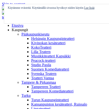
Skip to content
Käytämme evästeitä. Käyttämällä sivustoa hyväksyt niiden käytön
Lue lisää
Etusivu
Kaupungit
Pääkaupunkiseutu
Helsingin Kaupunginteatteri
Kivinokan kesäteatteri
KokoTeatteri
Lilla Teatern
Musiikkiteatteri Kapsäkki
Peacock-teatteri
Studio Pasila
Suomen Komediateatteri
Svenska Teatern
Teatteri Vantaa
Tampere & Pirkanmaa
Tampereen Teatteri
Tampereen Komediateatteri
Turku
Turun Kaupunginteatteri
Kansanpuiston kesäteatteri, Ruissalo
Linnateatteri