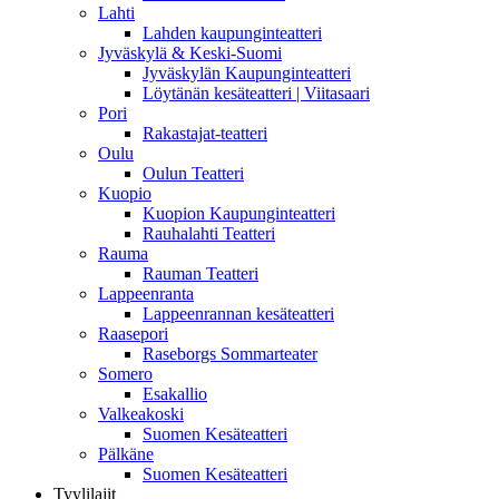
Lahti
Lahden kaupunginteatteri
Jyväskylä & Keski-Suomi
Jyväskylän Kaupunginteatteri
Löytänän kesäteatteri | Viitasaari
Pori
Rakastajat-teatteri
Oulu
Oulun Teatteri
Kuopio
Kuopion Kaupunginteatteri
Rauhalahti Teatteri
Rauma
Rauman Teatteri
Lappeenranta
Lappeenrannan kesäteatteri
Raasepori
Raseborgs Sommarteater
Somero
Esakallio
Valkeakoski
Suomen Kesäteatteri
Pälkäne
Suomen Kesäteatteri
Tyylilajit