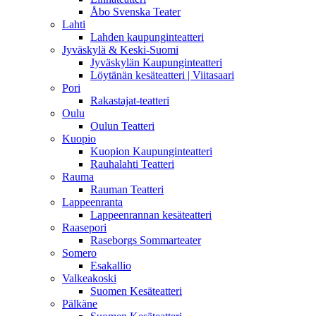
Åbo Svenska Teater
Lahti
Lahden kaupunginteatteri
Jyväskylä & Keski-Suomi
Jyväskylän Kaupunginteatteri
Löytänän kesäteatteri | Viitasaari
Pori
Rakastajat-teatteri
Oulu
Oulun Teatteri
Kuopio
Kuopion Kaupunginteatteri
Rauhalahti Teatteri
Rauma
Rauman Teatteri
Lappeenranta
Lappeenrannan kesäteatteri
Raasepori
Raseborgs Sommarteater
Somero
Esakallio
Valkeakoski
Suomen Kesäteatteri
Pälkäne