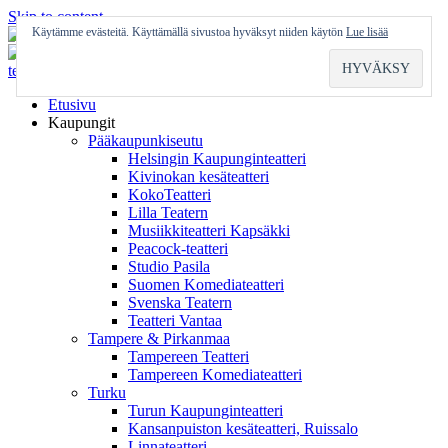
Skip to content
Käytämme evästeitä. Käyttämällä sivustoa hyväksyt niiden käytön
Lue lisää
Etusivu
Kaupungit
Pääkaupunkiseutu
Helsingin Kaupunginteatteri
Kivinokan kesäteatteri
KokoTeatteri
Lilla Teatern
Musiikkiteatteri Kapsäkki
Peacock-teatteri
Studio Pasila
Suomen Komediateatteri
Svenska Teatern
Teatteri Vantaa
Tampere & Pirkanmaa
Tampereen Teatteri
Tampereen Komediateatteri
Turku
Turun Kaupunginteatteri
Kansanpuiston kesäteatteri, Ruissalo
Linnateatteri