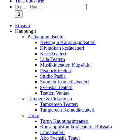
Tilaa uutiskirje
Etsi ...
Etusivu
Kaupungit
Pääkaupunkiseutu
Helsingin Kaupunginteatteri
Kivinokan kesäteatteri
KokoTeatteri
Lilla Teatern
Musiikkiteatteri Kapsäkki
Peacock-teatteri
Studio Pasila
Suomen Komediateatteri
Svenska Teatern
Teatteri Vantaa
Tampere & Pirkanmaa
Tampereen Teatteri
Tampereen Komediateatteri
Turku
Turun Kaupunginteatteri
Kansanpuiston kesäteatteri, Ruissalo
Linnateatteri
Åbo Svenska Teater