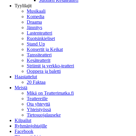
Suomen Kesäteatteri
Tyylilajit
Musikaali
Komedia
Draama
Jännitys
Lastenteatteri
Ruotsinkieliset
Stand Up
Konsertit ja Keikat
Tanssiteatteri
Kesäteatterit
Striimit ja verkko-teatteri
Ooppera ja baletti
Haastattelut
20 Faktaa
Meistä
Mikä on Teatterimatka.fi
Teattereille
Ota yhteyttä
Yhteistyössä
Tietosuojalauseke
Kilpailut
Ryhmänjohtajille
Facebook