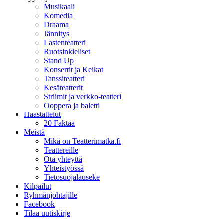
Musikaali
Komedia
Draama
Jännitys
Lastenteatteri
Ruotsinkieliset
Stand Up
Konsertit ja Keikat
Tanssiteatteri
Kesäteatterit
Striimit ja verkko-teatteri
Ooppera ja baletti
Haastattelut
20 Faktaa
Meistä
Mikä on Teatterimatka.fi
Teattereille
Ota yhteyttä
Yhteistyössä
Tietosuojalauseke
Kilpailut
Ryhmänjohtajille
Facebook
Tilaa uutiskirje