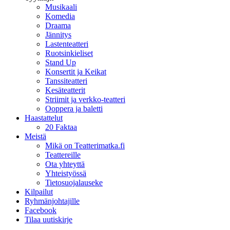
Musikaali
Komedia
Draama
Jännitys
Lastenteatteri
Ruotsinkieliset
Stand Up
Konsertit ja Keikat
Tanssiteatteri
Kesäteatterit
Striimit ja verkko-teatteri
Ooppera ja baletti
Haastattelut
20 Faktaa
Meistä
Mikä on Teatterimatka.fi
Teattereille
Ota yhteyttä
Yhteistyössä
Tietosuojalauseke
Kilpailut
Ryhmänjohtajille
Facebook
Tilaa uutiskirje