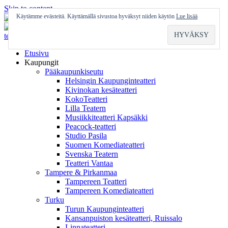
Skip to content
Käytämme evästeitä. Käyttämällä sivustoa hyväksyt niiden käytön
Lue lisää
Etusivu
Kaupungit
Pääkaupunkiseutu
Helsingin Kaupunginteatteri
Kivinokan kesäteatteri
KokoTeatteri
Lilla Teatern
Musiikkiteatteri Kapsäkki
Peacock-teatteri
Studio Pasila
Suomen Komediateatteri
Svenska Teatern
Teatteri Vantaa
Tampere & Pirkanmaa
Tampereen Teatteri
Tampereen Komediateatteri
Turku
Turun Kaupunginteatteri
Kansanpuiston kesäteatteri, Ruissalo
Linnateatteri