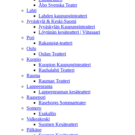
Åbo Svenska Teater
Lahti
Lahden kaupunginteatteri
Jyväskylä & Keski-Suomi
Jyväskylän Kaupunginteatteri
Löytänän kesäteatteri | Viitasaari
Pori
Rakastajat-teatteri
Oulu
Oulun Teatteri
Kuopio
Kuopion Kaupunginteatteri
Rauhalahti Teatteri
Rauma
Rauman Teatteri
Lappeenranta
Lappeenrannan kesäteatteri
Raasepori
Raseborgs Sommarteater
Somero
Esakallio
Valkeakoski
Suomen Kesäteatteri
Pälkäne