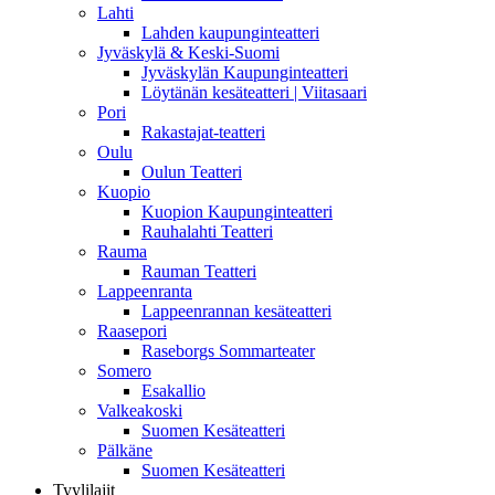
Lahti
Lahden kaupunginteatteri
Jyväskylä & Keski-Suomi
Jyväskylän Kaupunginteatteri
Löytänän kesäteatteri | Viitasaari
Pori
Rakastajat-teatteri
Oulu
Oulun Teatteri
Kuopio
Kuopion Kaupunginteatteri
Rauhalahti Teatteri
Rauma
Rauman Teatteri
Lappeenranta
Lappeenrannan kesäteatteri
Raasepori
Raseborgs Sommarteater
Somero
Esakallio
Valkeakoski
Suomen Kesäteatteri
Pälkäne
Suomen Kesäteatteri
Tyylilajit