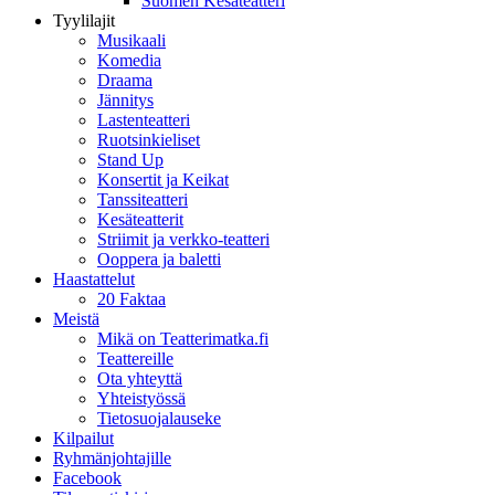
Suomen Kesäteatteri
Tyylilajit
Musikaali
Komedia
Draama
Jännitys
Lastenteatteri
Ruotsinkieliset
Stand Up
Konsertit ja Keikat
Tanssiteatteri
Kesäteatterit
Striimit ja verkko-teatteri
Ooppera ja baletti
Haastattelut
20 Faktaa
Meistä
Mikä on Teatterimatka.fi
Teattereille
Ota yhteyttä
Yhteistyössä
Tietosuojalauseke
Kilpailut
Ryhmänjohtajille
Facebook