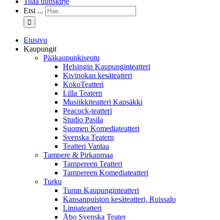
Tilaa uutiskirje
Etsi ...
Etusivu
Kaupungit
Pääkaupunkiseutu
Helsingin Kaupunginteatteri
Kivinokan kesäteatteri
KokoTeatteri
Lilla Teatern
Musiikkiteatteri Kapsäkki
Peacock-teatteri
Studio Pasila
Suomen Komediateatteri
Svenska Teatern
Teatteri Vantaa
Tampere & Pirkanmaa
Tampereen Teatteri
Tampereen Komediateatteri
Turku
Turun Kaupunginteatteri
Kansanpuiston kesäteatteri, Ruissalo
Linnateatteri
Åbo Svenska Teater