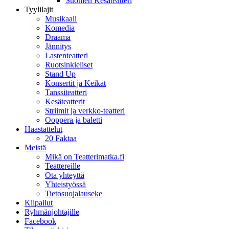
Suomen Kesäteatteri
Tyylilajit
Musikaali
Komedia
Draama
Jännitys
Lastenteatteri
Ruotsinkieliset
Stand Up
Konsertit ja Keikat
Tanssiteatteri
Kesäteatterit
Striimit ja verkko-teatteri
Ooppera ja baletti
Haastattelut
20 Faktaa
Meistä
Mikä on Teatterimatka.fi
Teattereille
Ota yhteyttä
Yhteistyössä
Tietosuojalauseke
Kilpailut
Ryhmänjohtajille
Facebook