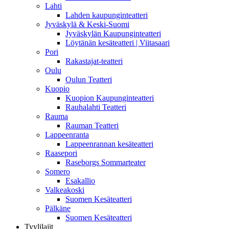
Lahti
Lahden kaupunginteatteri
Jyväskylä & Keski-Suomi
Jyväskylän Kaupunginteatteri
Löytänän kesäteatteri | Viitasaari
Pori
Rakastajat-teatteri
Oulu
Oulun Teatteri
Kuopio
Kuopion Kaupunginteatteri
Rauhalahti Teatteri
Rauma
Rauman Teatteri
Lappeenranta
Lappeenrannan kesäteatteri
Raasepori
Raseborgs Sommarteater
Somero
Esakallio
Valkeakoski
Suomen Kesäteatteri
Pälkäne
Suomen Kesäteatteri
Tyylilajit