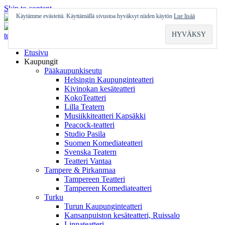
Skip to content
Käytämme evästeitä. Käyttämällä sivustoa hyväksyt niiden käytön
Lue lisää
Etusivu
Kaupungit
Pääkaupunkiseutu
Helsingin Kaupunginteatteri
Kivinokan kesäteatteri
KokoTeatteri
Lilla Teatern
Musiikkiteatteri Kapsäkki
Peacock-teatteri
Studio Pasila
Suomen Komediateatteri
Svenska Teatern
Teatteri Vantaa
Tampere & Pirkanmaa
Tampereen Teatteri
Tampereen Komediateatteri
Turku
Turun Kaupunginteatteri
Kansanpuiston kesäteatteri, Ruissalo
Linnateatteri