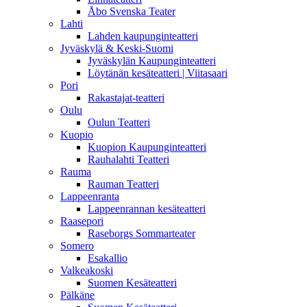
Åbo Svenska Teater
Lahti
Lahden kaupunginteatteri
Jyväskylä & Keski-Suomi
Jyväskylän Kaupunginteatteri
Löytänän kesäteatteri | Viitasaari
Pori
Rakastajat-teatteri
Oulu
Oulun Teatteri
Kuopio
Kuopion Kaupunginteatteri
Rauhalahti Teatteri
Rauma
Rauman Teatteri
Lappeenranta
Lappeenrannan kesäteatteri
Raasepori
Raseborgs Sommarteater
Somero
Esakallio
Valkeakoski
Suomen Kesäteatteri
Pälkäne