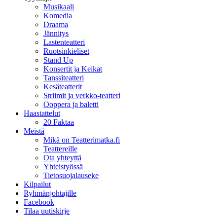
Musikaali
Komedia
Draama
Jännitys
Lastenteatteri
Ruotsinkieliset
Stand Up
Konsertit ja Keikat
Tanssiteatteri
Kesäteatterit
Striimit ja verkko-teatteri
Ooppera ja baletti
Haastattelut
20 Faktaa
Meistä
Mikä on Teatterimatka.fi
Teattereille
Ota yhteyttä
Yhteistyössä
Tietosuojalauseke
Kilpailut
Ryhmänjohtajille
Facebook
Tilaa uutiskirje