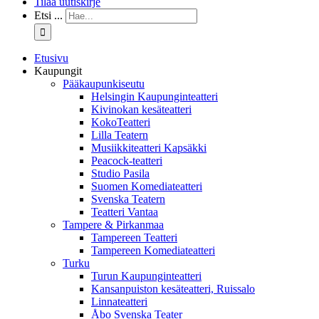
Tilaa uutiskirje
Etsi ...
Etusivu
Kaupungit
Pääkaupunkiseutu
Helsingin Kaupunginteatteri
Kivinokan kesäteatteri
KokoTeatteri
Lilla Teatern
Musiikkiteatteri Kapsäkki
Peacock-teatteri
Studio Pasila
Suomen Komediateatteri
Svenska Teatern
Teatteri Vantaa
Tampere & Pirkanmaa
Tampereen Teatteri
Tampereen Komediateatteri
Turku
Turun Kaupunginteatteri
Kansanpuiston kesäteatteri, Ruissalo
Linnateatteri
Åbo Svenska Teater