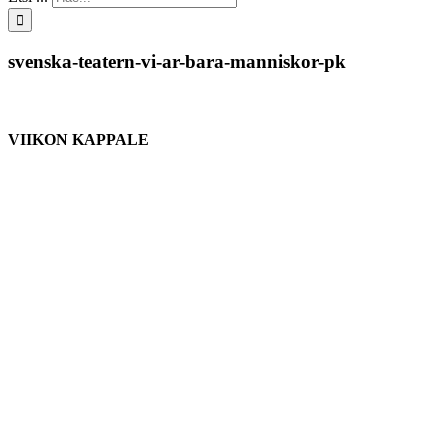
svenska-teatern-vi-ar-bara-manniskor-pk
VIIKON KAPPALE