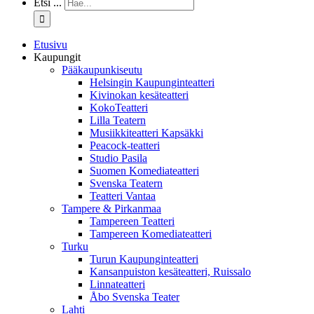
Etsi ...
Etusivu
Kaupungit
Pääkaupunkiseutu
Helsingin Kaupunginteatteri
Kivinokan kesäteatteri
KokoTeatteri
Lilla Teatern
Musiikkiteatteri Kapsäkki
Peacock-teatteri
Studio Pasila
Suomen Komediateatteri
Svenska Teatern
Teatteri Vantaa
Tampere & Pirkanmaa
Tampereen Teatteri
Tampereen Komediateatteri
Turku
Turun Kaupunginteatteri
Kansanpuiston kesäteatteri, Ruissalo
Linnateatteri
Åbo Svenska Teater
Lahti