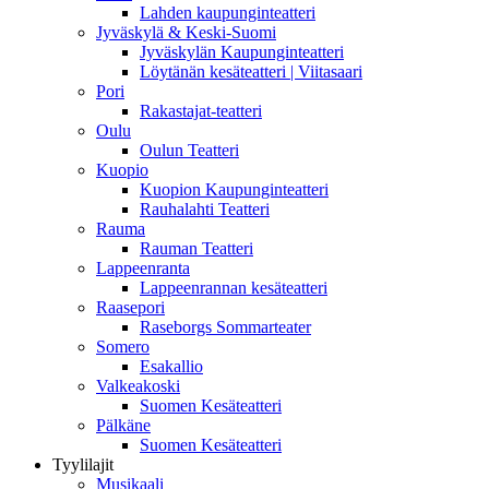
Lahden kaupunginteatteri
Jyväskylä & Keski-Suomi
Jyväskylän Kaupunginteatteri
Löytänän kesäteatteri | Viitasaari
Pori
Rakastajat-teatteri
Oulu
Oulun Teatteri
Kuopio
Kuopion Kaupunginteatteri
Rauhalahti Teatteri
Rauma
Rauman Teatteri
Lappeenranta
Lappeenrannan kesäteatteri
Raasepori
Raseborgs Sommarteater
Somero
Esakallio
Valkeakoski
Suomen Kesäteatteri
Pälkäne
Suomen Kesäteatteri
Tyylilajit
Musikaali