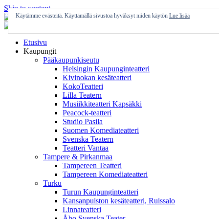
Skip to content
Käytämme evästeitä. Käyttämällä sivustoa hyväksyt niiden käytön
Lue lisää
Etusivu
Kaupungit
Pääkaupunkiseutu
Helsingin Kaupunginteatteri
Kivinokan kesäteatteri
KokoTeatteri
Lilla Teatern
Musiikkiteatteri Kapsäkki
Peacock-teatteri
Studio Pasila
Suomen Komediateatteri
Svenska Teatern
Teatteri Vantaa
Tampere & Pirkanmaa
Tampereen Teatteri
Tampereen Komediateatteri
Turku
Turun Kaupunginteatteri
Kansanpuiston kesäteatteri, Ruissalo
Linnateatteri
Åbo Svenska Teater