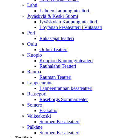
Lahti
Lahden kaupunginteatteri
Jyväskylä & Keski-Suomi
Jyväskylän Kaupunginteatteri
Löytänän kesäteatteri | Viitasaari
Pori
Rakastajat-teatteri
Oulu
Oulun Teatteri
Kuopio
Kuopion Kaupunginteatteri
Rauhalahti Teatteri
Rauma
Rauman Teatteri
Lappeenranta
Lappeenrannan kesäteatteri
Raasepori
Raseborgs Sommarteater
Somero
Esakallio
Valkeakoski
Suomen Kesäteatteri
Pälkäne
Suomen Kesäteatteri