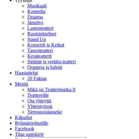
Tyylilajit
Musikaali
Komedia
Draama
Jännitys
Lastenteatteri
Ruotsinkieliset
Stand Up
Konsertit ja Keikat
Tanssiteatteri
Kesäteatterit
Striimit ja verkko-teatteri
Ooppera ja baletti
Haastattelut
20 Faktaa
Meistä
Mikä on Teatterimatka.fi
Teattereille
Ota yhteyttä
Yhteistyössä
Tietosuojalauseke
Kilpailut
Ryhmänjohtajille
Facebook
Tilaa uutiskirje