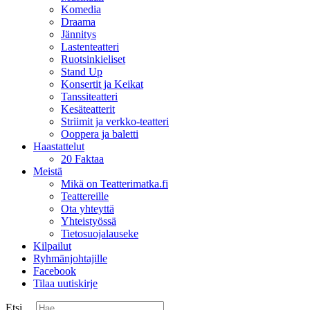
Komedia
Draama
Jännitys
Lastenteatteri
Ruotsinkieliset
Stand Up
Konsertit ja Keikat
Tanssiteatteri
Kesäteatterit
Striimit ja verkko-teatteri
Ooppera ja baletti
Haastattelut
20 Faktaa
Meistä
Mikä on Teatterimatka.fi
Teattereille
Ota yhteyttä
Yhteistyössä
Tietosuojalauseke
Kilpailut
Ryhmänjohtajille
Facebook
Tilaa uutiskirje
Etsi ...