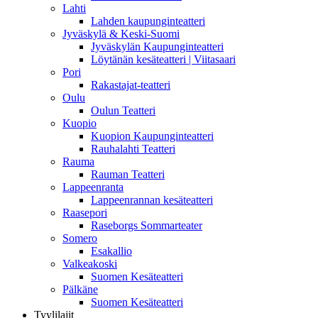
Lahti
Lahden kaupunginteatteri
Jyväskylä & Keski-Suomi
Jyväskylän Kaupunginteatteri
Löytänän kesäteatteri | Viitasaari
Pori
Rakastajat-teatteri
Oulu
Oulun Teatteri
Kuopio
Kuopion Kaupunginteatteri
Rauhalahti Teatteri
Rauma
Rauman Teatteri
Lappeenranta
Lappeenrannan kesäteatteri
Raasepori
Raseborgs Sommarteater
Somero
Esakallio
Valkeakoski
Suomen Kesäteatteri
Pälkäne
Suomen Kesäteatteri
Tyylilajit