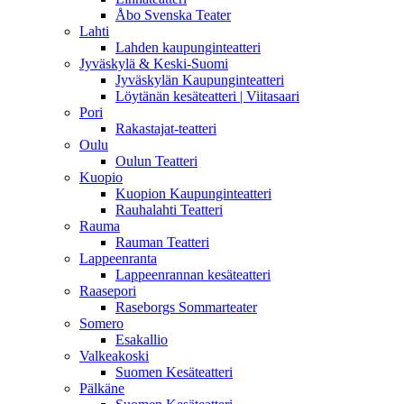
Åbo Svenska Teater
Lahti
Lahden kaupunginteatteri
Jyväskylä & Keski-Suomi
Jyväskylän Kaupunginteatteri
Löytänän kesäteatteri | Viitasaari
Pori
Rakastajat-teatteri
Oulu
Oulun Teatteri
Kuopio
Kuopion Kaupunginteatteri
Rauhalahti Teatteri
Rauma
Rauman Teatteri
Lappeenranta
Lappeenrannan kesäteatteri
Raasepori
Raseborgs Sommarteater
Somero
Esakallio
Valkeakoski
Suomen Kesäteatteri
Pälkäne