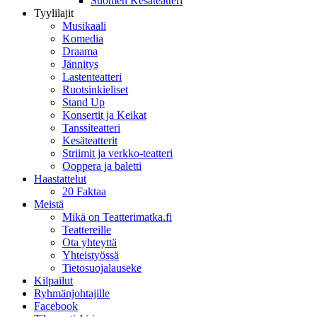
Suomen Kesäteatteri
Tyylilajit
Musikaali
Komedia
Draama
Jännitys
Lastenteatteri
Ruotsinkieliset
Stand Up
Konsertit ja Keikat
Tanssiteatteri
Kesäteatterit
Striimit ja verkko-teatteri
Ooppera ja baletti
Haastattelut
20 Faktaa
Meistä
Mikä on Teatterimatka.fi
Teattereille
Ota yhteyttä
Yhteistyössä
Tietosuojalauseke
Kilpailut
Ryhmänjohtajille
Facebook