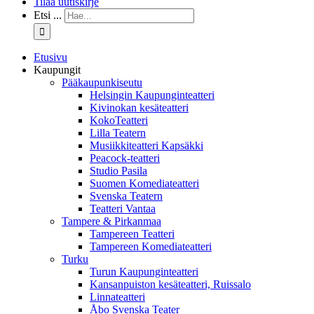
Tilaa uutiskirje
Etsi ...
Etusivu
Kaupungit
Pääkaupunkiseutu
Helsingin Kaupunginteatteri
Kivinokan kesäteatteri
KokoTeatteri
Lilla Teatern
Musiikkiteatteri Kapsäkki
Peacock-teatteri
Studio Pasila
Suomen Komediateatteri
Svenska Teatern
Teatteri Vantaa
Tampere & Pirkanmaa
Tampereen Teatteri
Tampereen Komediateatteri
Turku
Turun Kaupunginteatteri
Kansanpuiston kesäteatteri, Ruissalo
Linnateatteri
Åbo Svenska Teater