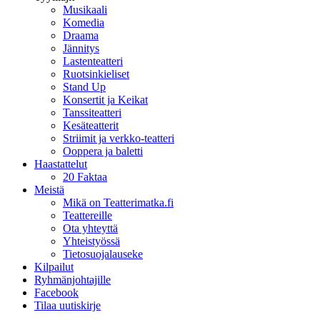
Musikaali
Komedia
Draama
Jännitys
Lastenteatteri
Ruotsinkieliset
Stand Up
Konsertit ja Keikat
Tanssiteatteri
Kesäteatterit
Striimit ja verkko-teatteri
Ooppera ja baletti
Haastattelut
20 Faktaa
Meistä
Mikä on Teatterimatka.fi
Teattereille
Ota yhteyttä
Yhteistyössä
Tietosuojalauseke
Kilpailut
Ryhmänjohtajille
Facebook
Tilaa uutiskirje