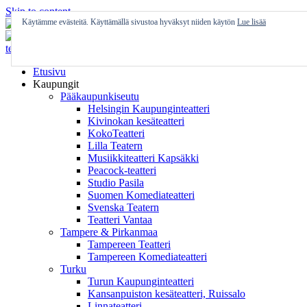
Skip to content
Käytämme evästeitä. Käyttämällä sivustoa hyväksyt niiden käytön
Lue lisää
Etusivu
Kaupungit
Pääkaupunkiseutu
Helsingin Kaupunginteatteri
Kivinokan kesäteatteri
KokoTeatteri
Lilla Teatern
Musiikkiteatteri Kapsäkki
Peacock-teatteri
Studio Pasila
Suomen Komediateatteri
Svenska Teatern
Teatteri Vantaa
Tampere & Pirkanmaa
Tampereen Teatteri
Tampereen Komediateatteri
Turku
Turun Kaupunginteatteri
Kansanpuiston kesäteatteri, Ruissalo
Linnateatteri