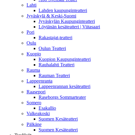
Lahti
Lahden kaupunginteatteri
Jyväskylä & Keski-Suomi
Jyväskylän Kaupunginteatteri
Löytänän kesäteatteri | Viitasaari
Pori
Rakastajat-teatteri
Oulu
Oulun Teatteri
Kuopio
Kuopion Kaupunginteatteri
Rauhalahti Teatteri
Rauma
Rauman Teatteri
Lappeenranta
Lappeenrannan kesäteatteri
Raasepori
Raseborgs Sommarteater
Somero
Esakallio
Valkeakoski
Suomen Kesäteatteri
Pälkäne
Suomen Kesäteatteri