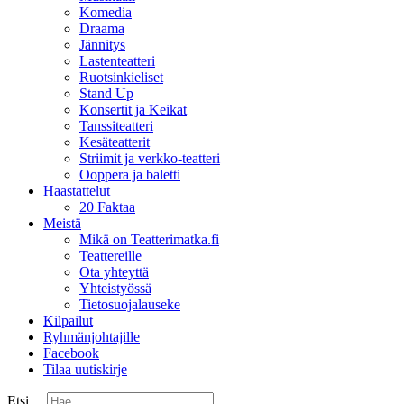
Komedia
Draama
Jännitys
Lastenteatteri
Ruotsinkieliset
Stand Up
Konsertit ja Keikat
Tanssiteatteri
Kesäteatterit
Striimit ja verkko-teatteri
Ooppera ja baletti
Haastattelut
20 Faktaa
Meistä
Mikä on Teatterimatka.fi
Teattereille
Ota yhteyttä
Yhteistyössä
Tietosuojalauseke
Kilpailut
Ryhmänjohtajille
Facebook
Tilaa uutiskirje
Etsi ...