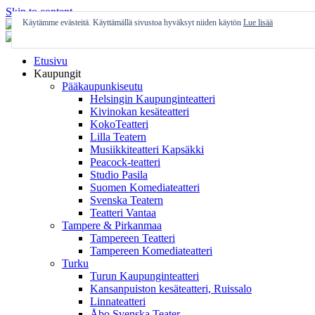
Skip to content
Käytämme evästeitä. Käyttämällä sivustoa hyväksyt niiden käytön
Lue lisää
Etusivu
Kaupungit
Pääkaupunkiseutu
Helsingin Kaupunginteatteri
Kivinokan kesäteatteri
KokoTeatteri
Lilla Teatern
Musiikkiteatteri Kapsäkki
Peacock-teatteri
Studio Pasila
Suomen Komediateatteri
Svenska Teatern
Teatteri Vantaa
Tampere & Pirkanmaa
Tampereen Teatteri
Tampereen Komediateatteri
Turku
Turun Kaupunginteatteri
Kansanpuiston kesäteatteri, Ruissalo
Linnateatteri
Åbo Svenska Teater