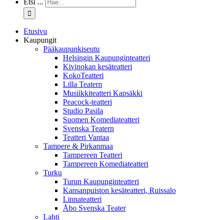
Etsi ...
Etusivu
Kaupungit
Pääkaupunkiseutu
Helsingin Kaupunginteatteri
Kivinokan kesäteatteri
KokoTeatteri
Lilla Teatern
Musiikkiteatteri Kapsäkki
Peacock-teatteri
Studio Pasila
Suomen Komediateatteri
Svenska Teatern
Teatteri Vantaa
Tampere & Pirkanmaa
Tampereen Teatteri
Tampereen Komediateatteri
Turku
Turun Kaupunginteatteri
Kansanpuiston kesäteatteri, Ruissalo
Linnateatteri
Åbo Svenska Teater
Lahti