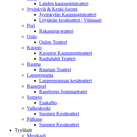
Lahden kaupunginteatteri
Jyväskylä & Keski-Suomi
Jyväskylän Kaupunginteatteri
Löytänän kesäteatteri | Viitasaari
Pori
Rakastajat-teatteri
Oulu
Oulun Teatteri
Kuopio
Kuopion Kaupunginteatteri
Rauhalahti Teatteri
Rauma
Rauman Teatteri
Lappeenranta
Lappeenrannan kesäteatteri
Raasepori
Raseborgs Sommarteater
Somero
Esakallio
Valkeakoski
Suomen Kesäteatteri
Pälkäne
Suomen Kesäteatteri
Tyylilajit
Musikaali