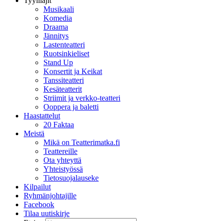
Tyylilajit
Musikaali
Komedia
Draama
Jännitys
Lastenteatteri
Ruotsinkieliset
Stand Up
Konsertit ja Keikat
Tanssiteatteri
Kesäteatterit
Striimit ja verkko-teatteri
Ooppera ja baletti
Haastattelut
20 Faktaa
Meistä
Mikä on Teatterimatka.fi
Teattereille
Ota yhteyttä
Yhteistyössä
Tietosuojalauseke
Kilpailut
Ryhmänjohtajille
Facebook
Tilaa uutiskirje