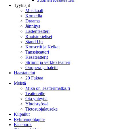
Suomen Kesäteatteri
Tyylilajit
Musikaali
Komedia
Draama
Jännitys
Lastenteatteri
Ruotsinkieliset
Stand Up
Konsertit ja Keikat
Tanssiteatteri
Kesäteatterit
Striimit ja verkko-teatteri
Ooppera ja baletti
Haastattelut
20 Faktaa
Meistä
Mikä on Teatterimatka.fi
Teattereille
Ota yhteyttä
Yhteistyössä
Tietosuojalauseke
Kilpailut
Ryhmänjohtajille
Facebook