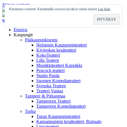
Skip to content
Käytämme evästeitä. Käyttämällä sivustoa hyväksyt niiden käytön
Lue lisää
Etusivu
Kaupungit
Pääkaupunkiseutu
Helsingin Kaupunginteatteri
Kivinokan kesäteatteri
KokoTeatteri
Lilla Teatern
Musiikkiteatteri Kapsäkki
Peacock-teatteri
Studio Pasila
Suomen Komediateatteri
Svenska Teatern
Teatteri Vantaa
Tampere & Pirkanmaa
Tampereen Teatteri
Tampereen Komediateatteri
Turku
Turun Kaupunginteatteri
Kansanpuiston kesäteatteri, Ruissalo
Linnateatteri