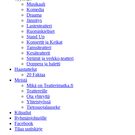
Musikaali
Komedia
Draama
Jännitys
Lastenteatteri
Ruotsinkieliset
Stand Up
Konsertit ja Keikat
Tanssiteatteri
Kesäteatterit
Striimit ja verkko-teatteri
Ooppera ja baletti
Haastattelut
20 Faktaa
Meistä
Mikä on Teatterimatka.fi
Teattereille
Ota yhteyttä
Yhteistyössä
Tietosuojalauseke
Kilpailut
Ryhmänjohtajille
Facebook
Tilaa uutiskirje