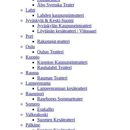
Åbo Svenska Teater
Lahti
Lahden kaupunginteatteri
Jyväskylä & Keski-Suomi
Jyväskylän Kaupunginteatteri
Löytänän kesäteatteri | Viitasaari
Pori
Rakastajat-teatteri
Oulu
Oulun Teatteri
Kuopio
Kuopion Kaupunginteatteri
Rauhalahti Teatteri
Rauma
Rauman Teatteri
Lappeenranta
Lappeenrannan kesäteatteri
Raasepori
Raseborgs Sommarteater
Somero
Esakallio
Valkeakoski
Suomen Kesäteatteri
Pälkäne