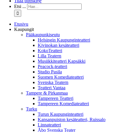
Tilaa uutiskirje
Etsi ...
Etusivu
Kaupungit
Pääkaupunkiseutu
Helsingin Kaupunginteatteri
Kivinokan kesäteatteri
KokoTeatteri
Lilla Teatern
Musiikkiteatteri Kapsäkki
Peacock-teatteri
Studio Pasila
Suomen Komediateatteri
Svenska Teatern
Teatteri Vantaa
Tampere & Pirkanmaa
Tampereen Teatteri
Tampereen Komediateatteri
Turku
Turun Kaupunginteatteri
Kansanpuiston kesäteatteri, Ruissalo
Linnateatteri
Åbo Svenska Teater