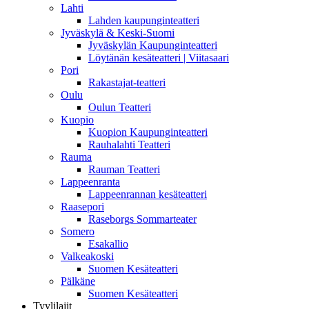
Lahti
Lahden kaupunginteatteri
Jyväskylä & Keski-Suomi
Jyväskylän Kaupunginteatteri
Löytänän kesäteatteri | Viitasaari
Pori
Rakastajat-teatteri
Oulu
Oulun Teatteri
Kuopio
Kuopion Kaupunginteatteri
Rauhalahti Teatteri
Rauma
Rauman Teatteri
Lappeenranta
Lappeenrannan kesäteatteri
Raasepori
Raseborgs Sommarteater
Somero
Esakallio
Valkeakoski
Suomen Kesäteatteri
Pälkäne
Suomen Kesäteatteri
Tyylilajit