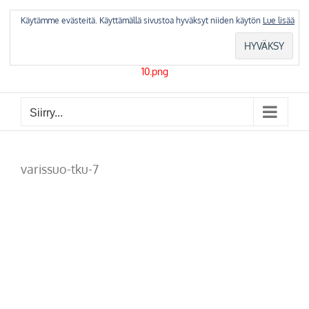
Skip
to
Käytämme evästeitä. Käyttämällä sivustoa hyväksyt niiden käytön
Lue lisää
content
Siirry...
varissuo-tku-7