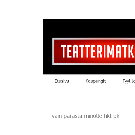
Skip
to
content
Etusivu
Kaupungit
Tyylila
vain-parasta-minulle-hkt-pk