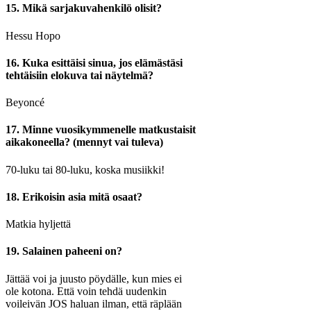
15. Mikä sarjakuvahenkilö olisit?
Hessu Hopo
16. Kuka esittäisi sinua, jos elämästäsi
tehtäisiin elokuva tai näytelmä?
Beyoncé
17. Minne vuosikymmenelle matkustaisit
aikakoneella? (mennyt vai tuleva)
70-luku tai 80-luku, koska musiikki!
18. Erikoisin asia mitä osaat?
Matkia hyljettä
19. Salainen paheeni on?
Jättää voi ja juusto pöydälle, kun mies ei
ole kotona. Että voin tehdä uudenkin
voileivän JOS haluan ilman, että räplään