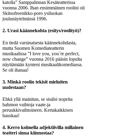
katolla” Samppalinnan Kesäteatterissa
vuonna 2006. Ihan ensimmäinen roolini oli
Skitsofreenikko-poro ysiluokan
joulunäytelmässä 1996.
2. Urasi käännekohta (esitys/roolityö)?
En tiedä varsinaisesta käännekohdasta,
mutta Suomen Komediateatterin
musikaalissa ”I love you, you´re perfect,
now change” vuonna 2016 pääsin lopulta
näyttämään kynteni musikaalikomediassa.
Se oli ihanaa!
3. Minkä roolin tekisit mieluiten
uudestaan?
Ehkä yllä mainitun, se sisälsi nopeita
hahmon vaihtoja vaate-ja
peruukkivaihtoineen. Kertakaikkisen
hauskaa!
4. Kerro kolmella adjektiivilla millainen
teatteri sinua kiinnostaa?