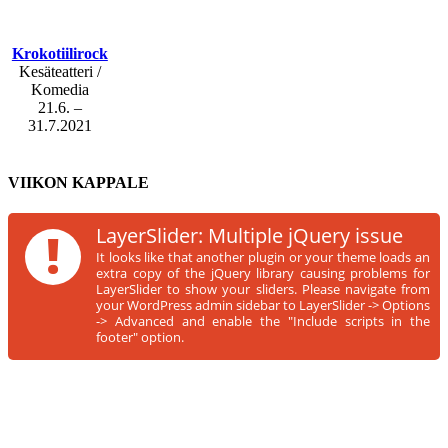
Krokotiilirock
Kesäteatteri /
Komedia
21.6. –
31.7.2021
VIIKON KAPPALE
!
LayerSlider: Multiple jQuery issue
It looks like that another plugin or your theme loads an
extra copy of the jQuery library causing problems for
LayerSlider to show your sliders. Please navigate from
your WordPress admin sidebar to LayerSlider -> Options
-> Advanced and enable the "Include scripts in the
footer" option.