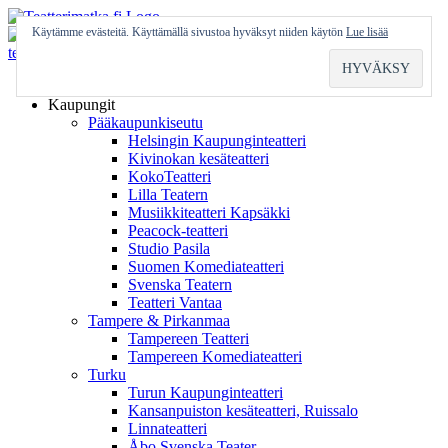
Skip
to
Käytämme evästeitä. Käyttämällä sivustoa hyväksyt niiden käytön
Lue lisää
content
Etusivu
Kaupungit
Pääkaupunkiseutu
Helsingin Kaupunginteatteri
Kivinokan kesäteatteri
KokoTeatteri
Lilla Teatern
Musiikkiteatteri Kapsäkki
Peacock-teatteri
Studio Pasila
Suomen Komediateatteri
Svenska Teatern
Teatteri Vantaa
Tampere & Pirkanmaa
Tampereen Teatteri
Tampereen Komediateatteri
Turku
Turun Kaupunginteatteri
Kansanpuiston kesäteatteri, Ruissalo
Linnateatteri
Åbo Svenska Teater