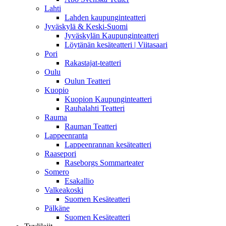
Lahti
Lahden kaupunginteatteri
Jyväskylä & Keski-Suomi
Jyväskylän Kaupunginteatteri
Löytänän kesäteatteri | Viitasaari
Pori
Rakastajat-teatteri
Oulu
Oulun Teatteri
Kuopio
Kuopion Kaupunginteatteri
Rauhalahti Teatteri
Rauma
Rauman Teatteri
Lappeenranta
Lappeenrannan kesäteatteri
Raasepori
Raseborgs Sommarteater
Somero
Esakallio
Valkeakoski
Suomen Kesäteatteri
Pälkäne
Suomen Kesäteatteri