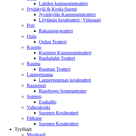
Lahden kaupunginteatteri
Jyväskylä & Keski-Suomi
Jyväskylän Kaupunginteatteri
Löytänän kesäteatteri | Viitasaari
Pori
Rakastajat-teatteri
Oulu
Oulun Teatteri
Kuopio
Kuopion Kaupunginteatteri
Rauhalahti Teatteri
Rauma
Rauman Teatteri
Lappeenranta
Lappeenrannan kesäteatteri
Raasepori
Raseborgs Sommarteater
Somero
Esakallio
Valkeakoski
Suomen Kesäteatteri
Pälkäne
Suomen Kesäteatteri
Tyylilajit
Musikaali