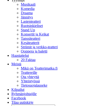
Tyylilajit
Musikaali
Komedia
Draama
Jännitys
Lastenteatteri
Ruotsinkieliset
Stand Up
Konsertit ja Keikat
Tanssiteatteri
Kesäteatterit
Striimit ja verkko-teatteri
Ooppera ja baletti
Haastattelut
20 Faktaa
Meistä
Mikä on Teatterimatka.fi
Teattereille
Ota yhteyttä
Yhteistyössä
Tietosuojalauseke
Kilpailut
Ryhmänjohtajille
Facebook
Tilaa uutiskirje