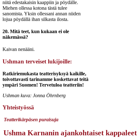
niitä edestakaisin kaappiin ja pöydälle.
Miehen ollessa kotona tästä tulee
sanomista. Yksin ollessani annan niiden
lojua pöydällä ihan silkasta ilosta.
20. Mitä teet, kun kukaan ei ole
näkemässä?
Kaivan nenääni.
Ushman terveiset lukijoille:
Ratkiriemukasta teatterisyksyä kaikille,
toivottavasti tarinamme koskettavat teitä
ympäri Suomen! Tervetuloa teatteriin!
Ushman kuva: Jonna Öhrnberg
Yhteistyössä
Teatterikärpäsen puraisuja
Ushma Karnanin ajankohtaiset kappaleet