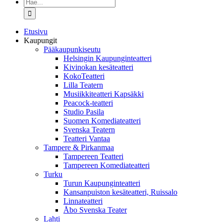
Etsi
...
Etusivu
Kaupungit
Pääkaupunkiseutu
Helsingin Kaupunginteatteri
Kivinokan kesäteatteri
KokoTeatteri
Lilla Teatern
Musiikkiteatteri Kapsäkki
Peacock-teatteri
Studio Pasila
Suomen Komediateatteri
Svenska Teatern
Teatteri Vantaa
Tampere & Pirkanmaa
Tampereen Teatteri
Tampereen Komediateatteri
Turku
Turun Kaupunginteatteri
Kansanpuiston kesäteatteri, Ruissalo
Linnateatteri
Åbo Svenska Teater
Lahti