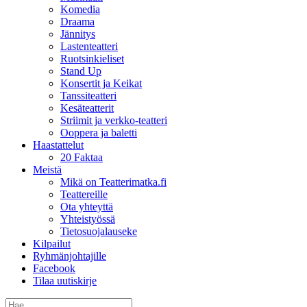
Komedia
Draama
Jännitys
Lastenteatteri
Ruotsinkieliset
Stand Up
Konsertit ja Keikat
Tanssiteatteri
Kesäteatterit
Striimit ja verkko-teatteri
Ooppera ja baletti
Haastattelut
20 Faktaa
Meistä
Mikä on Teatterimatka.fi
Teattereille
Ota yhteyttä
Yhteistyössä
Tietosuojalauseke
Kilpailut
Ryhmänjohtajille
Facebook
Tilaa uutiskirje
Etsi