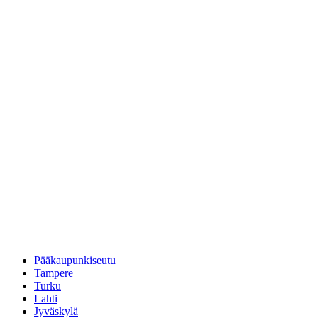
Pääkaupunkiseutu
Tampere
Turku
Lahti
Jyväskylä