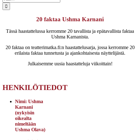
...
20 faktaa Ushma Karnani
Tässä haastattelussa kerromme 20 tavallista ja epätavallista faktaa
Ushma Karnanista.
20 faktaa on teatterimatka.fi:n haastattelusarja, jossa kerromme 20
erilaista faktaa tunnetusta ja ajankohtaisesta näyttelijästä.
Julkaisemme uusia haastatteluja viikoittain!
HENKILÖTIEDOT
Nimi:
Ushma
Karnani
(nykyisin
oikealta
nimeltään
Ushma Olava)