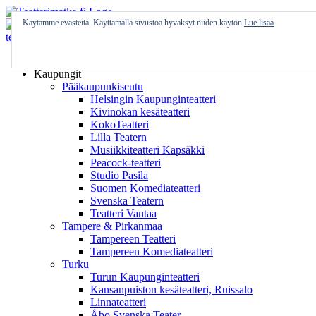
Skip
to
Käytämme evästeitä. Käyttämällä sivustoa hyväksyt niiden käytön
Lue lisää
content
Etusivu
Kaupungit
Pääkaupunkiseutu
Helsingin Kaupunginteatteri
Kivinokan kesäteatteri
KokoTeatteri
Lilla Teatern
Musiikkiteatteri Kapsäkki
Peacock-teatteri
Studio Pasila
Suomen Komediateatteri
Svenska Teatern
Teatteri Vantaa
Tampere & Pirkanmaa
Tampereen Teatteri
Tampereen Komediateatteri
Turku
Turun Kaupunginteatteri
Kansanpuiston kesäteatteri, Ruissalo
Linnateatteri
Åbo Svenska Teater