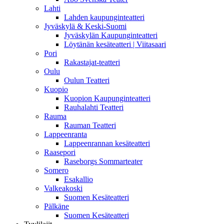
Lahti
Lahden kaupunginteatteri
Jyväskylä & Keski-Suomi
Jyväskylän Kaupunginteatteri
Löytänän kesäteatteri | Viitasaari
Pori
Rakastajat-teatteri
Oulu
Oulun Teatteri
Kuopio
Kuopion Kaupunginteatteri
Rauhalahti Teatteri
Rauma
Rauman Teatteri
Lappeenranta
Lappeenrannan kesäteatteri
Raasepori
Raseborgs Sommarteater
Somero
Esakallio
Valkeakoski
Suomen Kesäteatteri
Pälkäne
Suomen Kesäteatteri