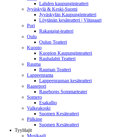
Lahden kaupunginteatteri
Jyväskylä & Keski-Suomi
Jyväskylän Kaupunginteatteri
Löytänän kesäteatteri | Viitasaari
Pori
Rakastajat-teatteri
Oulu
Oulun Teatteri
Kuopio
Kuopion Kaupunginteatteri
Rauhalahti Teatteri
Rauma
Rauman Teatteri
Lappeenranta
Lappeenrannan kesäteatteri
Raasepori
Raseborgs Sommarteater
Somero
Esakallio
Valkeakoski
Suomen Kesäteatteri
Pälkäne
Suomen Kesäteatteri
Tyylilajit
Musikaali