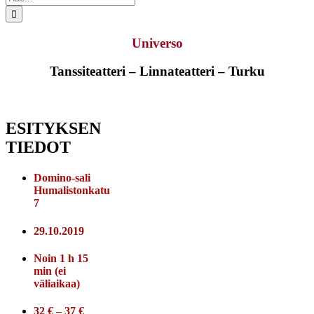
...
Universo
Tanssiteatteri – Linnateatteri – Turku
ESITYKSEN
TIEDOT
Domino-sali
Humalistonkatu
7
29.10.2019
Noin 1 h 15
min (ei
väliaikaa)
32 € – 37 €