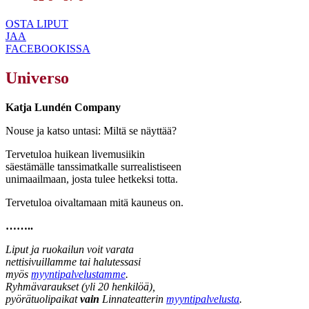
OSTA LIPUT
JAA
FACEBOOKISSA
Universo
Katja Lundén Company
Nouse ja katso untasi: Miltä se näyttää?
Tervetuloa huikean livemusiikin
säestämälle tanssimatkalle surrealistiseen
unimaailmaan, josta tulee hetkeksi totta.
Tervetuloa oivaltamaan mitä kauneus on.
……..
Liput ja ruokailun voit varata
nettisivuillamme tai halutessasi
myös
myyntipalvelustamme
.
Ryhmävaraukset (yli 20 henkilöä),
pyörätuolipaikat
vain
Linnateatterin
myyntipalvelusta
.