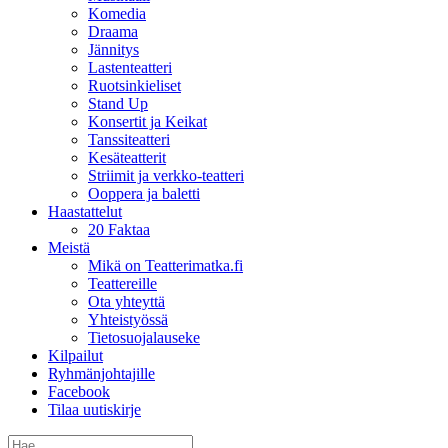
Komedia
Draama
Jännitys
Lastenteatteri
Ruotsinkieliset
Stand Up
Konsertit ja Keikat
Tanssiteatteri
Kesäteatterit
Striimit ja verkko-teatteri
Ooppera ja baletti
Haastattelut
20 Faktaa
Meistä
Mikä on Teatterimatka.fi
Teattereille
Ota yhteyttä
Yhteistyössä
Tietosuojalauseke
Kilpailut
Ryhmänjohtajille
Facebook
Tilaa uutiskirje
Etsi