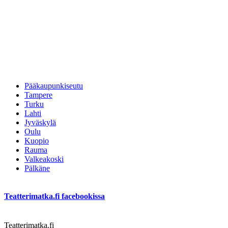
Pääkaupunkiseutu
Tampere
Turku
Lahti
Jyväskylä
Oulu
Kuopio
Rauma
Valkeakoski
Pälkäne
Teatterimatka.fi facebookissa
Teatterimatka.fi