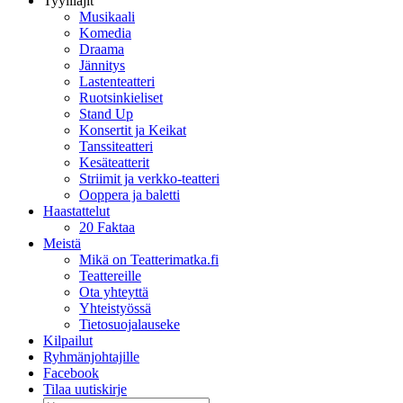
Tyylilajit
Musikaali
Komedia
Draama
Jännitys
Lastenteatteri
Ruotsinkieliset
Stand Up
Konsertit ja Keikat
Tanssiteatteri
Kesäteatterit
Striimit ja verkko-teatteri
Ooppera ja baletti
Haastattelut
20 Faktaa
Meistä
Mikä on Teatterimatka.fi
Teattereille
Ota yhteyttä
Yhteistyössä
Tietosuojalauseke
Kilpailut
Ryhmänjohtajille
Facebook
Tilaa uutiskirje