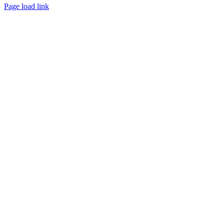
Facebook
Page load link
Go
to
Top