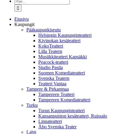
Etsi
...
Etusivu
Kaupungit
Pääkaupunkiseutu
Helsingin Kaupunginteatteri
Kivinokan kesäteatteri
KokoTeatteri
Lilla Teatern
Musiikkiteatteri Kapsäkki
Peacock-teatteri
Studio Pasila
Suomen Komediateatteri
Svenska Teatern
Teatteri Vantaa
Tampere & Pirkanmaa
Tampereen Teatteri
Tampereen Komediateatteri
Turku
Turun Kaupunginteatteri
Kansanpuiston kesäteatteri, Ruissalo
Linnateatteri
Åbo Svenska Teater
Lahti