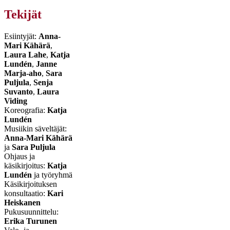
Tekijät
Esiintyjät:
Anna-
Mari Kähärä
,
Laura Lahe
,
Katja
Lundén
,
Janne
Marja-aho
,
Sara
Puljula
,
Senja
Suvanto
,
Laura
Viding
Koreografia:
Katja
Lundén
Musiikin säveltäjät:
Anna-Mari Kähärä
ja
Sara Puljula
Ohjaus ja
käsikirjoitus:
Katja
Lundén
ja työryhmä
Käsikirjoituksen
konsultaatio:
Kari
Heiskanen
Pukusuunnittelu:
Erika Turunen