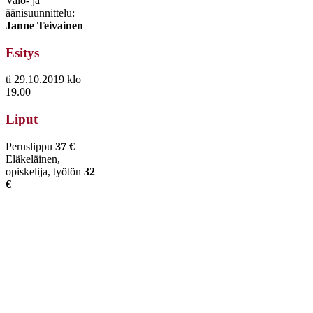
Valo- ja
äänisuunnittelu:
Janne Teivainen
Esitys
ti 29.10.2019 klo
19.00
Liput
Peruslippu
37 €
Eläkeläinen,
opiskelija, työtön
32
€