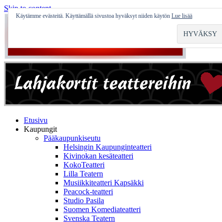
Skip to content
Käytämme evästeitä. Käyttämällä sivustoa hyväksyt niiden käytön
Lue lisää
Etusivu
Kaupungit
Pääkaupunkiseutu
Helsingin Kaupunginteatteri
Kivinokan kesäteatteri
KokoTeatteri
Lilla Teatern
Musiikkiteatteri Kapsäkki
Peacock-teatteri
Studio Pasila
Suomen Komediateatteri
Svenska Teatern