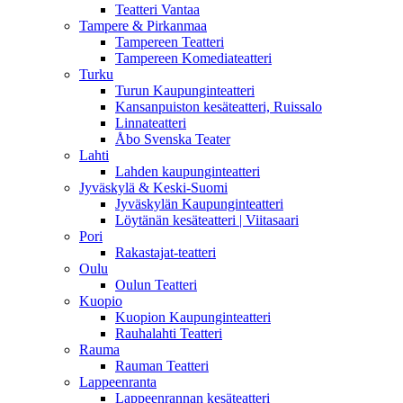
Teatteri Vantaa
Tampere & Pirkanmaa
Tampereen Teatteri
Tampereen Komediateatteri
Turku
Turun Kaupunginteatteri
Kansanpuiston kesäteatteri, Ruissalo
Linnateatteri
Åbo Svenska Teater
Lahti
Lahden kaupunginteatteri
Jyväskylä & Keski-Suomi
Jyväskylän Kaupunginteatteri
Löytänän kesäteatteri | Viitasaari
Pori
Rakastajat-teatteri
Oulu
Oulun Teatteri
Kuopio
Kuopion Kaupunginteatteri
Rauhalahti Teatteri
Rauma
Rauman Teatteri
Lappeenranta
Lappeenrannan kesäteatteri