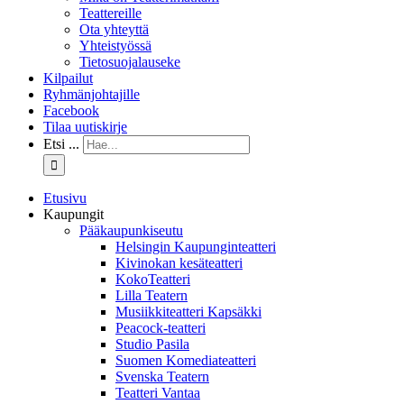
Teattereille
Ota yhteyttä
Yhteistyössä
Tietosuojalauseke
Kilpailut
Ryhmänjohtajille
Facebook
Tilaa uutiskirje
Etsi ...
Etusivu
Kaupungit
Pääkaupunkiseutu
Helsingin Kaupunginteatteri
Kivinokan kesäteatteri
KokoTeatteri
Lilla Teatern
Musiikkiteatteri Kapsäkki
Peacock-teatteri
Studio Pasila
Suomen Komediateatteri
Svenska Teatern
Teatteri Vantaa