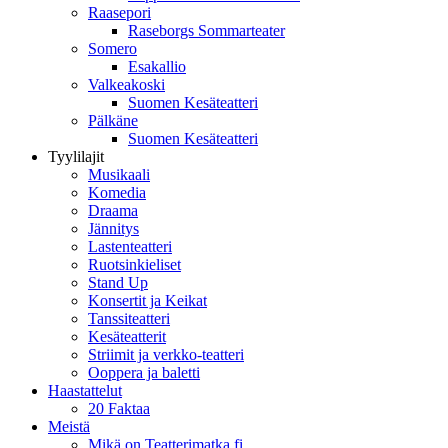
Raasepori
Raseborgs Sommarteater
Somero
Esakallio
Valkeakoski
Suomen Kesäteatteri
Pälkäne
Suomen Kesäteatteri
Tyylilajit
Musikaali
Komedia
Draama
Jännitys
Lastenteatteri
Ruotsinkieliset
Stand Up
Konsertit ja Keikat
Tanssiteatteri
Kesäteatterit
Striimit ja verkko-teatteri
Ooppera ja baletti
Haastattelut
20 Faktaa
Meistä
Mikä on Teatterimatka.fi