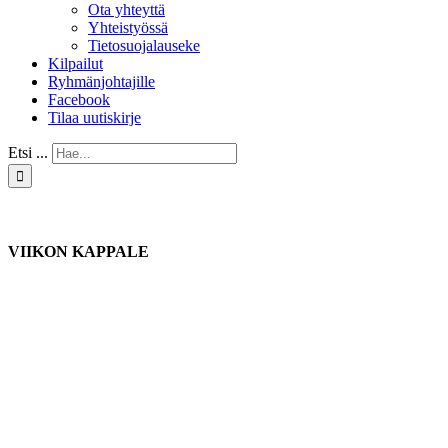
Ota yhteyttä
Yhteistyössä
Tietosuojalauseke
Kilpailut
Ryhmänjohtajille
Facebook
Tilaa uutiskirje
Etsi ...
VIIKON KAPPALE