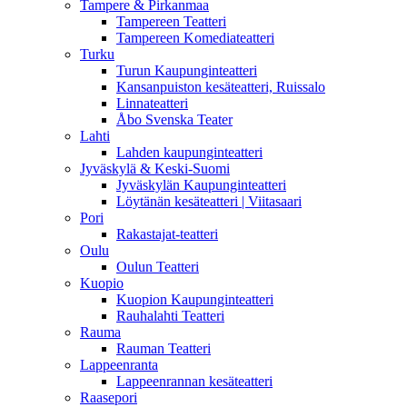
Tampere & Pirkanmaa
Tampereen Teatteri
Tampereen Komediateatteri
Turku
Turun Kaupunginteatteri
Kansanpuiston kesäteatteri, Ruissalo
Linnateatteri
Åbo Svenska Teater
Lahti
Lahden kaupunginteatteri
Jyväskylä & Keski-Suomi
Jyväskylän Kaupunginteatteri
Löytänän kesäteatteri | Viitasaari
Pori
Rakastajat-teatteri
Oulu
Oulun Teatteri
Kuopio
Kuopion Kaupunginteatteri
Rauhalahti Teatteri
Rauma
Rauman Teatteri
Lappeenranta
Lappeenrannan kesäteatteri
Raasepori