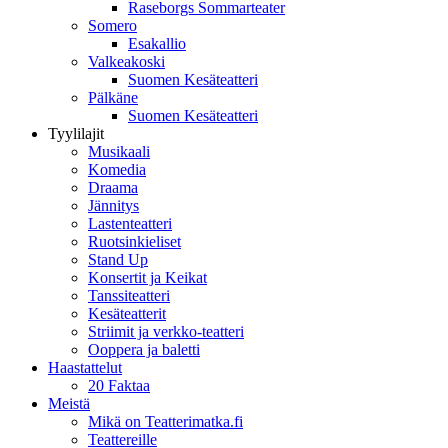
Raseborgs Sommarteater
Somero
Esakallio
Valkeakoski
Suomen Kesäteatteri
Pälkäne
Suomen Kesäteatteri
Tyylilajit
Musikaali
Komedia
Draama
Jännitys
Lastenteatteri
Ruotsinkieliset
Stand Up
Konsertit ja Keikat
Tanssiteatteri
Kesäteatterit
Striimit ja verkko-teatteri
Ooppera ja baletti
Haastattelut
20 Faktaa
Meistä
Mikä on Teatterimatka.fi
Teattereille