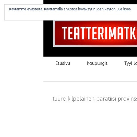
Skip
to
Käytämme evästeitä. Käyttämällä sivustoa hyväksyt niiden käytön
Lue lisää
content
Etusivu
Kaupungit
Tyylila
tuure-kilpelainen-paratiisi-provin