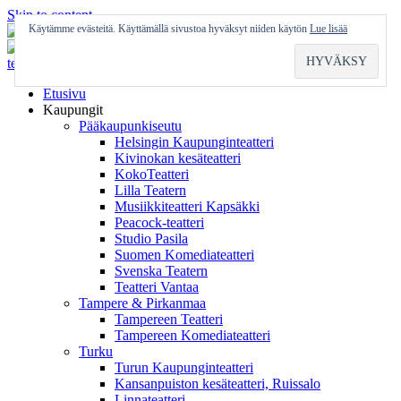
Skip to content
Käytämme evästeitä. Käyttämällä sivustoa hyväksyt niiden käytön
Lue lisää
Etusivu
Kaupungit
Pääkaupunkiseutu
Helsingin Kaupunginteatteri
Kivinokan kesäteatteri
KokoTeatteri
Lilla Teatern
Musiikkiteatteri Kapsäkki
Peacock-teatteri
Studio Pasila
Suomen Komediateatteri
Svenska Teatern
Teatteri Vantaa
Tampere & Pirkanmaa
Tampereen Teatteri
Tampereen Komediateatteri
Turku
Turun Kaupunginteatteri
Kansanpuiston kesäteatteri, Ruissalo
Linnateatteri