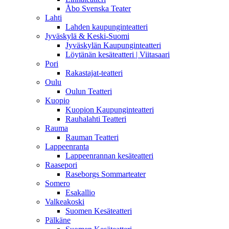
Åbo Svenska Teater
Lahti
Lahden kaupunginteatteri
Jyväskylä & Keski-Suomi
Jyväskylän Kaupunginteatteri
Löytänän kesäteatteri | Viitasaari
Pori
Rakastajat-teatteri
Oulu
Oulun Teatteri
Kuopio
Kuopion Kaupunginteatteri
Rauhalahti Teatteri
Rauma
Rauman Teatteri
Lappeenranta
Lappeenrannan kesäteatteri
Raasepori
Raseborgs Sommarteater
Somero
Esakallio
Valkeakoski
Suomen Kesäteatteri
Pälkäne