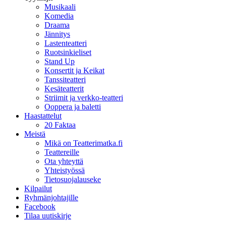
Musikaali
Komedia
Draama
Jännitys
Lastenteatteri
Ruotsinkieliset
Stand Up
Konsertit ja Keikat
Tanssiteatteri
Kesäteatterit
Striimit ja verkko-teatteri
Ooppera ja baletti
Haastattelut
20 Faktaa
Meistä
Mikä on Teatterimatka.fi
Teattereille
Ota yhteyttä
Yhteistyössä
Tietosuojalauseke
Kilpailut
Ryhmänjohtajille
Facebook
Tilaa uutiskirje