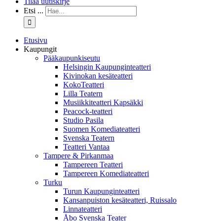
Tilaa uutiskirje
Etsi ...
Etusivu
Kaupungit
Pääkaupunkiseutu
Helsingin Kaupunginteatteri
Kivinokan kesäteatteri
KokoTeatteri
Lilla Teatern
Musiikkiteatteri Kapsäkki
Peacock-teatteri
Studio Pasila
Suomen Komediateatteri
Svenska Teatern
Teatteri Vantaa
Tampere & Pirkanmaa
Tampereen Teatteri
Tampereen Komediateatteri
Turku
Turun Kaupunginteatteri
Kansanpuiston kesäteatteri, Ruissalo
Linnateatteri
Åbo Svenska Teater