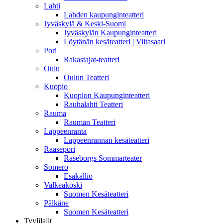
Lahti
Lahden kaupunginteatteri
Jyväskylä & Keski-Suomi
Jyväskylän Kaupunginteatteri
Löytänän kesäteatteri | Viitasaari
Pori
Rakastajat-teatteri
Oulu
Oulun Teatteri
Kuopio
Kuopion Kaupunginteatteri
Rauhalahti Teatteri
Rauma
Rauman Teatteri
Lappeenranta
Lappeenrannan kesäteatteri
Raasepori
Raseborgs Sommarteater
Somero
Esakallio
Valkeakoski
Suomen Kesäteatteri
Pälkäne
Suomen Kesäteatteri
Tyylilajit