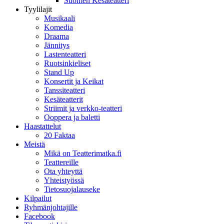
Suomen Kesäteatteri
Tyylilajit
Musikaali
Komedia
Draama
Jännitys
Lastenteatteri
Ruotsinkieliset
Stand Up
Konsertit ja Keikat
Tanssiteatteri
Kesäteatterit
Striimit ja verkko-teatteri
Ooppera ja baletti
Haastattelut
20 Faktaa
Meistä
Mikä on Teatterimatka.fi
Teattereille
Ota yhteyttä
Yhteistyössä
Tietosuojalauseke
Kilpailut
Ryhmänjohtajille
Facebook